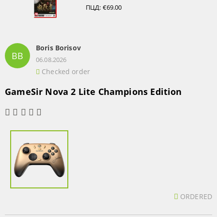
ПЦД:
€69.00
Boris Borisov
BB
06.08.2026
Checked order
GameSir Nova 2 Lite Champions Edition
ORDERED