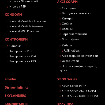
Игри за Nintendo Wii
АКСЕСОАРИ
Игри за PSP
Слушалки
Виртуална реалност
КОНЗОЛИ
Камери
Nintendo Switch 2 Конзоли
Стойки
Nintendo Switch Конзоли
Волани
Nintendo Wii Конзоли
Зарядни станции
КОНТРОЛЕРИ
Микрофони
Кабели
GameSir
USB кабели
Контролери PS5
Аксесоари за контролери
Контролери за PS4
Охладители
Контролери за PS3
Чанти, калъфи, холдъри,
кутии
amiibo
XBOX Series
XBOX Series ИГРИ
Disney Infinity
XBOX Series АКСЕСОАРИ
SKYLANDERS
XBOX Series КОНТРОЛЕРИ
Компютърни
Xbox One