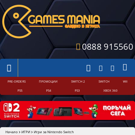
0888 915560
PRE-ORDERS
ПРОМОЦИИ
SWITCH 2
SWITCH
WII
PS5
PS4
PS3
XBOX 360
Начало
ИГРИ
Игри за Nintendo Switch