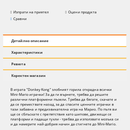
Изпрати на приятел
Оцени продукта
Сравни
Детайлно описание
Характеристики
Ревюта
Коректен магазин
В играта "Donkey Kong" злобният горила открадна всички
Mini-Mario играчки! За да ги върнете, трябва да решите
различни платформени пъзели. Трябва да бягате, скачате и
да се премествате назад, за да спасите ценните играчки в
тази забавна и предизвикателна игра на Марио. По пътя ви
ще се сблъскате с препятствия като шипове, движещи се
платформи и падащи тухли - трябва да използвате мозъка си
и да намерите най-добрия начин да стигнете до Mini-Mario.