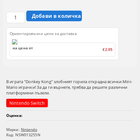
Ориентировъчни цени за доставка
на цена от
€2.95
В играта "Donkey Kong" злобният горила открадна всички Mini-
Mario играчки! За да ги върнете, трябва да решите различни
платформени пъзели.
Nintendo Switch
Оценка:
Марка:
Nintendo
Код:
NSW013255N