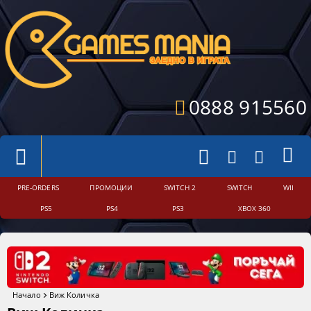
0888 915560
PRE-ORDERS
ПРОМОЦИИ
SWITCH 2
SWITCH
WII
PS5
PS4
PS3
XBOX 360
Начало
Виж Количка