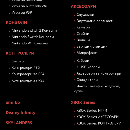
Игри за Nintendo Wii
АКСЕСОАРИ
Игри за PSP
Слушалки
Виртуална реалност
КОНЗОЛИ
Камери
Nintendo Switch 2 Конзоли
Стойки
Nintendo Switch Конзоли
Волани
Nintendo Wii Конзоли
Зарядни станции
КОНТРОЛЕРИ
Микрофони
Кабели
GameSir
USB кабели
Контролери PS5
Аксесоари за контролери
Контролери за PS4
Охладители
Контролери за PS3
Чанти, калъфи, холдъри,
кутии
amiibo
XBOX Series
XBOX Series ИГРИ
Disney Infinity
XBOX Series АКСЕСОАРИ
SKYLANDERS
XBOX Series КОНТРОЛЕРИ