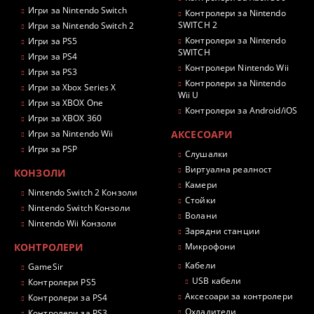
Игри за Nintendo Switch
Контролери за Nintendo
SWITCH 2
Игри за Nintendo Switch 2
Контролери за Nintendo
Игри за PS5
SWITCH
Игри за PS4
Контролери Nintendo Wii
Игри за PS3
Контролери за Nintendo
Игри за Xbox Series X
Wii U
Игри за XBOX One
Контролери за Android/iOS
Игри за XBOX 360
Игри за Nintendo Wii
АКСЕСОАРИ
Игри за PSP
Слушалки
Виртуална реалност
КОНЗОЛИ
Камери
Nintendo Switch 2 Конзоли
Стойки
Nintendo Switch Конзоли
Волани
Nintendo Wii Конзоли
Зарядни станции
КОНТРОЛЕРИ
Микрофони
Кабели
GameSir
USB кабели
Контролери PS5
Аксесоари за контролери
Контролери за PS4
Охладители
Контролери за PS3