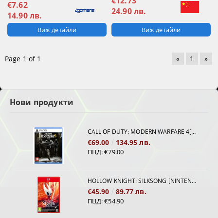
€12.73
€7.62
24.90 лв.
14.90 лв.
Виж детайли
Виж детайли
Page 1 of 1
«
1
»
Нови продукти
CALL OF DUTY: MODERN WARFARE 4[PS5]
€69.00
134.95 лв.
ПЦД:
€79.00
HOLLOW KNIGHT: SILKSONG [NINTENDO SWITCH 2]
€45.90
89.77 лв.
ПЦД:
€54.90