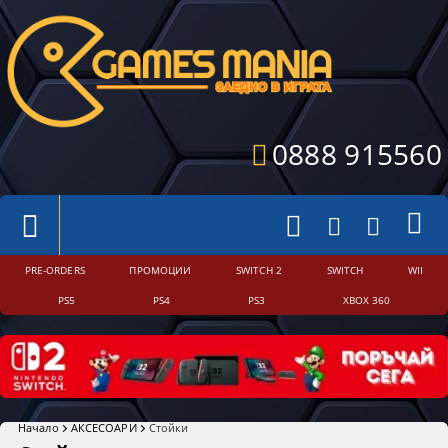
0888 915560
PRE-ORDERS
ПРОМОЦИИ
SWITCH 2
SWITCH
WII
PS5
PS4
PS3
XBOX 360
Начало
АКСЕСОАРИ
Стойки