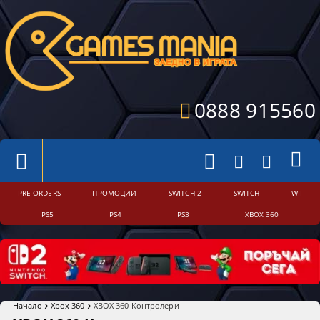
0888 915560
PRE-ORDERS
ПРОМОЦИИ
SWITCH 2
SWITCH
WII
PS5
PS4
PS3
XBOX 360
Начало
Xbox 360
XBOX 360 Контролери