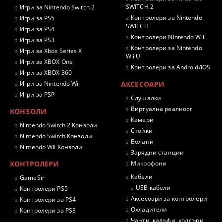
SWITCH 2
Игри за Nintendo Switch 2
Контролери за Nintendo
Игри за PS5
SWITCH
Игри за PS4
Контролери Nintendo Wii
Игри за PS3
Контролери за Nintendo
Игри за Xbox Series X
Wii U
Игри за XBOX One
Контролери за Android/iOS
Игри за XBOX 360
Игри за Nintendo Wii
АКСЕСОАРИ
Игри за PSP
Слушалки
Виртуална реалност
КОНЗОЛИ
Камери
Nintendo Switch 2 Конзоли
Стойки
Nintendo Switch Конзоли
Волани
Nintendo Wii Конзоли
Зарядни станции
КОНТРОЛЕРИ
Микрофони
Кабели
GameSir
USB кабели
Контролери PS5
Аксесоари за контролери
Контролери за PS4
Охладители
Контролери за PS3
Чанти, калъфи, холдъри,