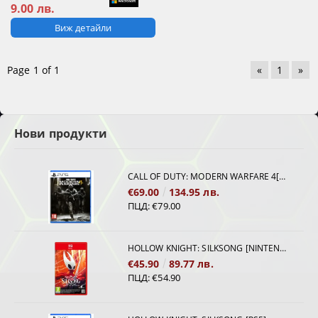
9.00 лв.
Виж детайли
Page 1 of 1
«
1
»
Нови продукти
CALL OF DUTY: MODERN WARFARE 4[PS5]
€69.00
134.95 лв.
ПЦД:
€79.00
HOLLOW KNIGHT: SILKSONG [NINTENDO SWITCH 2]
€45.90
89.77 лв.
ПЦД:
€54.90