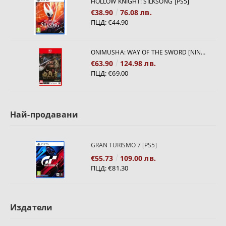
HOLLOW KNIGHT: SILKSONG [PS5]
€38.90
76.08 лв.
ПЦД:
€44.90
ONIMUSHA: WAY OF THE SWORD [NINTENDO SWITCH 2]
€63.90
124.98 лв.
ПЦД:
€69.00
Най-продавани
GRAN TURISMO 7 [PS5]
€55.73
109.00 лв.
ПЦД:
€81.30
Издатели