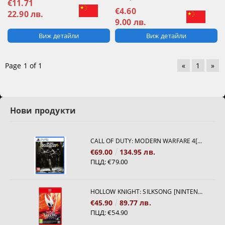
€11.71
€4.60
22.90 лв.
9.00 лв.
Виж детайли
Виж детайли
Page 1 of 1
«
1
»
Нови продукти
CALL OF DUTY: MODERN WARFARE 4[PS5]
€69.00
134.95 лв.
ПЦД:
€79.00
HOLLOW KNIGHT: SILKSONG [NINTENDO SWITCH 2]
€45.90
89.77 лв.
ПЦД:
€54.90