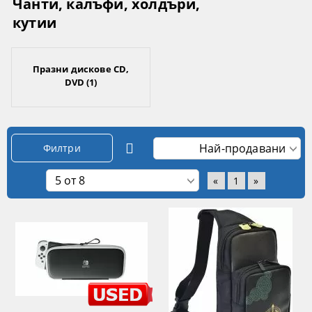
Чанти, калъфи, холдъри,
кутии
Празни дискове CD,
DVD (1)
Филтри
«
1
»