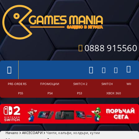
0888 915560
PRE-ORDERS
ПРОМОЦИИ
SWITCH 2
SWITCH
WII
PS5
PS4
PS3
XBOX 360
Начало
АКСЕСОАРИ
Чанти, калъфи, холдъри, кутии