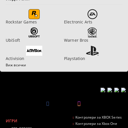
Rockstar Games
Electronic Arts
UbiSoft
Warner Bros
Activision
Playstation
Виж всички
Контролери за XBOX Series
ИГРИ
Контролери за Xbox One