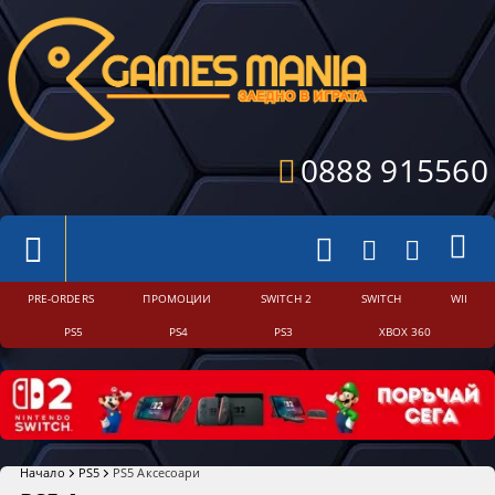
0888 915560
PRE-ORDERS
ПРОМОЦИИ
SWITCH 2
SWITCH
WII
PS5
PS4
PS3
XBOX 360
Начало
PS5
PS5 Аксесоари