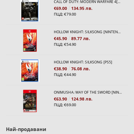
CALL OF DUTY: MODERN WARFARE 4[PS5]
€69.00
134.95 лв.
ПЦД:
€79.00
HOLLOW KNIGHT: SILKSONG [NINTENDO SWITCH 2]
€45.90
89.77 лв.
ПЦД:
€54.90
HOLLOW KNIGHT: SILKSONG [PS5]
€38.90
76.08 лв.
ПЦД:
€44.90
ONIMUSHA: WAY OF THE SWORD [NINTENDO SWITCH 2]
€63.90
124.98 лв.
ПЦД:
€69.00
Най-продавани