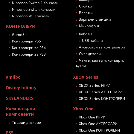
Nintendo Switch 2 Конзоли
Стойки
Nintendo Switch Конзоли
Волани
Nintendo Wii Конзоли
Зарядни станции
КОНТРОЛЕРИ
Микрофони
Кабели
GameSir
USB кабели
Контролери PS5
Аксесоари за контролери
Контролери за PS4
Охладители
Контролери за PS3
Чанти, калъфи, холдъри,
кутии
amiibo
XBOX Series
XBOX Series ИГРИ
Disney Infinity
XBOX Series АКСЕСОАРИ
SKYLANDERS
XBOX Series КОНТРОЛЕРИ
Компютърни
Xbox One
компоненти
Xbox One ИГРИ
Твърди дискове
Xbox One АКСЕСОАРИ
Xbox One КОНТРОЛЕРИ
PS5