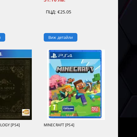
ПЦД:
€25.05
и
Виж детайли
LOGY [PS4]
MINECRAFT [PS4]