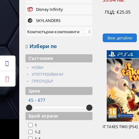
Disney Infinity
ПЦД:
€25.05
SKYLANDERS
Компютърни компоненти
Виж детайли
Избери по
Състояние
НОВИ
УПОТРЕБЯВАНИ
ПРЕОРДЪР
Цена
€5 - €77
Брой играчи
1
IT TAKES TWO [PS4]
1-2
1-4