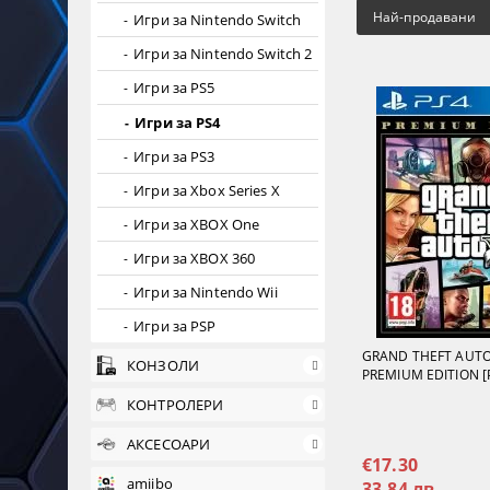
Най-продавани
Игри за Nintendo Switch
Игри за Nintendo Switch 2
Игри за PS5
Игри за PS4
Игри за PS3
Игри за Xbox Series X
Игри за XBOX One
Игри за XBOX 360
Игри за Nintendo Wii
Игри за PSP
GRAND THEFT AUTO
КОНЗОЛИ
PREMIUM EDITION [
КОНТРОЛЕРИ
АКСЕСОАРИ
€17.30
amiibo
33.84 лв.