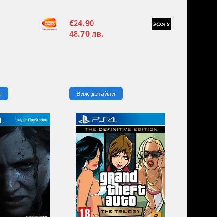
€24.90
48.70 лв.
и
Виж детайли