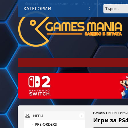
Достъпни и справедливи цени | Лесна комуникация | Експ
КАТЕГОРИИ
Начало
ИГРИ
Игри
ИГРИ
Игри за PS
PRE-ORDERS