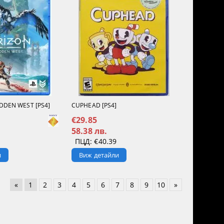
DDEN WEST [PS4]
CUPHEAD [PS4]
€29.85
58.38 лв.
ПЦД:
€40.39
и
Виж детайли
«
1
2
3
4
5
6
7
8
9
10
»