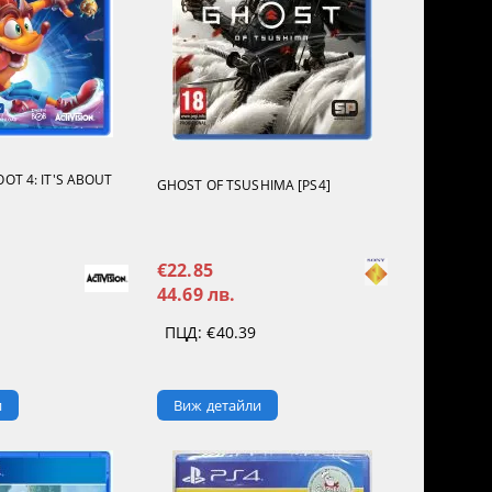
OT 4: IT'S ABOUT
GHOST OF TSUSHIMA [PS4]
€22.85
44.69 лв.
ПЦД:
€40.39
и
Виж детайли