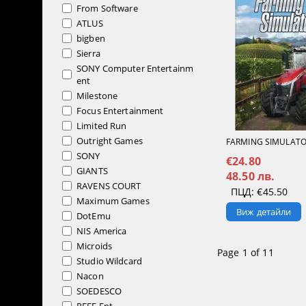
From Software
ATLUS
bigben
Sierra
SONY Computer Entertainm
ent
Milestone
Focus Entertainment
Limited Run
Outright Games
FARMING SIMULATOR
SONY
€24.80
GIANTS
48.50 лв.
RAVENS COURT
ПЦД:
€45.50
Maximum Games
Виж детайли
DotEmu
NIS America
Microids
Page 1 of 11
Studio Wildcard
Nacon
SOEDESCO