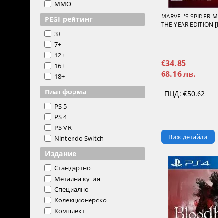
MMO
MARVEL'S SPIDER-
PEGI рейтинг
THE YEAR EDITION [
3+
7+
12+
€34.85
16+
68.16 лв.
18+
Платформа
ПЦД:
€50.62
PS 5
PS 4
PS VR
Виж детайли
Nintendo Switch
Издание
Стандартно
Метална кутия
Специално
Колекционерско
Комплект