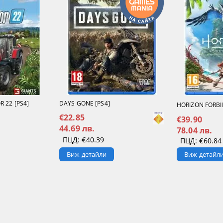
 22 [PS4]
DAYS GONE [PS4]
HORIZON FORBI
€22.85
€39.90
44.69 лв.
78.04 лв.
ПЦД:
€40.39
ПЦД:
€60.84
Виж детайл
Виж детайли