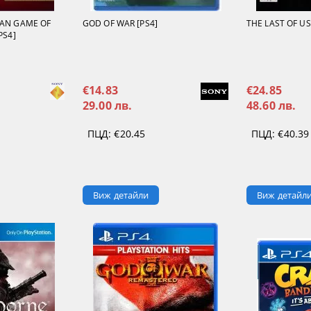
MAN GAME OF
GOD OF WAR [PS4]
THE LAST OF US 
PS4]
€14.83
€24.85
29.00 лв.
48.60 лв.
ПЦД:
€20.45
ПЦД:
€40.39
Виж детайли
Виж детайл