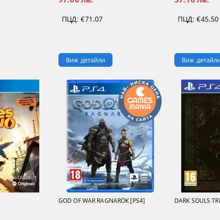
ПЦД:
€71.07
ПЦД:
€45.50
Виж детайли
Виж детайл
GOD OF WAR RAGNARÖK [PS4]
DARK SOULS TRI