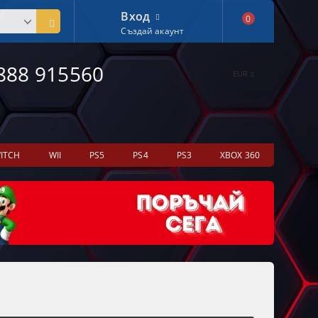
Вход
0
Създай акаунт
888 915560
EUR
ITCH
WII
PS5
PS4
PS3
XBOX 360