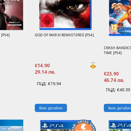
[PS4]
GOD OF WAR III REMASTERED [PS4]
CRASH BANDICO
TIME [PS4]
€14.90
29.14 лв.
€23.90
46.74 лв.
ПЦД:
€19.94
ПЦД:
€40.39
Виж детайл
Виж детайли