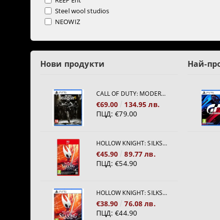
REEF Ent
Steel wool studios
NEOWIZ
Нови продукти
Най-пр
CALL OF DUTY: MODERN WARFARE 4[PS5]
€69.00
134.95 лв.
ПЦД:
€79.00
HOLLOW KNIGHT: SILKSONG [NINTENDO SWITCH 2]
€45.90
89.77 лв.
ПЦД:
€54.90
HOLLOW KNIGHT: SILKSONG [PS5]
€38.90
76.08 лв.
ПЦД:
€44.90