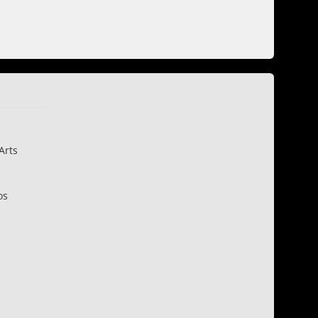
Arts
os
n