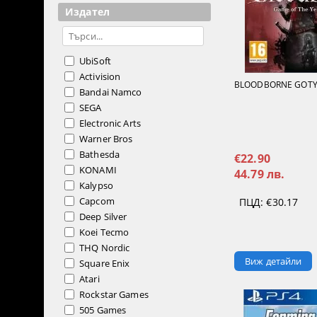
Издател
UbiSoft
Activision
BLOODBORNE GOTY 
Bandai Namco
SEGA
Electronic Arts
Warner Bros
Bathesda
€22.90
KONAMI
44.79 лв.
Kalypso
Capcom
ПЦД:
€30.17
Deep Silver
Koei Tecmo
THQ Nordic
Виж детайли
Square Enix
Atari
Rockstar Games
505 Games