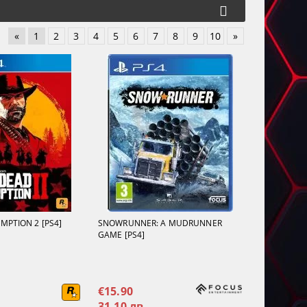
«
1
2
3
4
5
6
7
8
9
10
»
MPTION 2 [PS4]
SNOWRUNNER: A MUDRUNNER
GAME [PS4]
€15.90
31.10 лв.