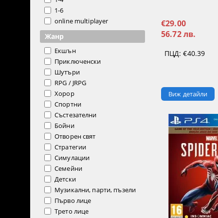
1-6
online multiplayer
€29.00
56.72 лв.
Жанр
Екшън
ПЦД:
€40.39
Приключенски
Шутъри
RPG / JRPG
Хорор
Виж детайли
Спортни
Състезателни
Бойни
Отворен свят
Стратегии
Симулации
Семейни
Детски
Музикални, парти, пъзели
Първо лице
Трето лице