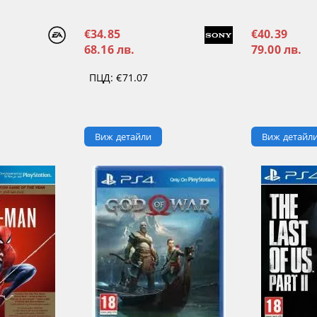
€34.85
€40.39
68.16 лв.
79.00 лв.
ПЦД:
€71.07
Виж детайли
Виж детайл