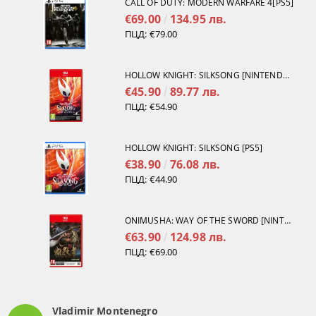
CALL OF DUTY: MODERN WARFARE 4[PS5]
€69.00
134.95 лв.
ПЦД:
€79.00
HOLLOW KNIGHT: SILKSONG [NINTENDO SWITCH 2]
€45.90
89.77 лв.
ПЦД:
€54.90
HOLLOW KNIGHT: SILKSONG [PS5]
€38.90
76.08 лв.
ПЦД:
€44.90
ONIMUSHA: WAY OF THE SWORD [NINTENDO SWITCH 2]
€63.90
124.98 лв.
ПЦД:
€69.00
Vladimir Montenegro