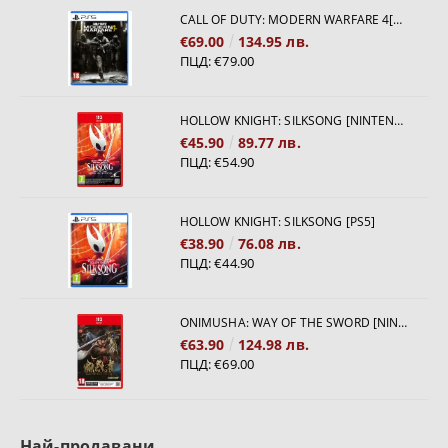
CALL OF DUTY: MODERN WARFARE 4[PS5]
€69.00
134.95 лв.
ПЦД:
€79.00
HOLLOW KNIGHT: SILKSONG [NINTENDO SWITCH 2]
€45.90
89.77 лв.
ПЦД:
€54.90
HOLLOW KNIGHT: SILKSONG [PS5]
€38.90
76.08 лв.
ПЦД:
€44.90
ONIMUSHA: WAY OF THE SWORD [NINTENDO SWITCH 2]
€63.90
124.98 лв.
ПЦД:
€69.00
Най-продавани