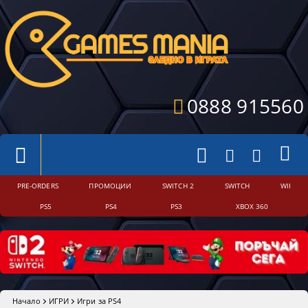
0888 915560
PRE-ORDERS
ПРОМОЦИИ
SWITCH 2
SWITCH
WII
PS5
PS4
PS3
XBOX 360
Начало
ИГРИ
Игри за PS4