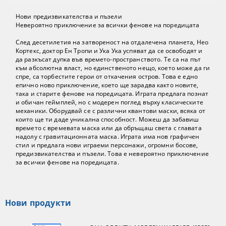
Нови предизвикателства и пъзели
Невероятно приключение за всички фенове на поредицата
След десетилетия на затвореност на отдалечена планета, Нео
Кортекс, доктор Ен Тропи и Ука Ука успяват да се освободят и
да разкъсат дупка във времето-пространството. Те са на път
към абсолютна власт, но единственото нещо, което може да ги
спре, са торбестите герои от откачения остров. Това е едно
епично ново приключение, което ще зарадва както новите,
така и старите фенове на поредицата. Играта предлага познат
и обичан геймплей, но с модерен поглед върху класическите
механики. Оборудвай се с различни квантови маски, всяка от
които ще ти даде уникална способност. Можеш да забавиш
времето с времевата маска или да обръщаш света с главата
надолу с гравитационната маска. Играта има нов графичен
стил и предлага нови играеми персонажи, огромни босове,
предизвикателства и пъзели. Това е невероятно приключение
за всички фенове на поредицата.
Нови продукти