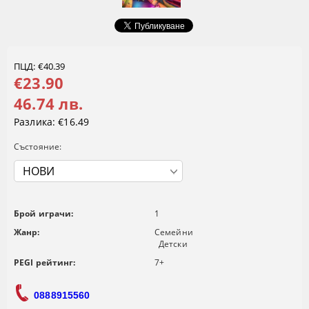
ПЦД: €40.39
€23.90
46.74 лв.
Разлика:
€16.49
Състояние:
Брой играчи:
1
Жанр:
Семейни
Детски
PEGI рейтинг:
7+
0888915560