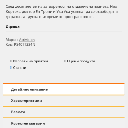
След десетилетия на затвореност на отдалечена планета, Нео
Кортекс, доктор Ен Тропи и Ука Ука успяват да се освободят и
да разкъсат дупка във времето-пространството.
Оценка:
Марка:
Activision
Код:
PS4011234N
Изпрати на приятел
Оцени продукта
Сравни
Детайлно описание
Характеристики
Ревюта
Коректен магазин