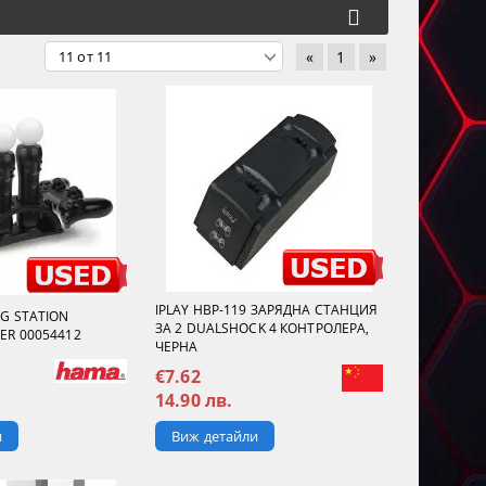
«
1
»
IPLAY HBP-119 ЗАРЯДНА СТАНЦИЯ
G STATION
ЗА 2 DUALSHOCK 4 КОНТРОЛЕРА,
R 00054412
ЧЕРНА
€7.62
14.90 лв.
и
Виж детайли