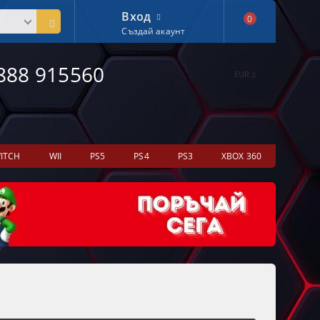
Вход
0
Създай акаунт
888 915560
EUR
ITCH
WII
PS5
PS4
PS3
XBOX 360