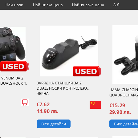
Най-нови
Най-ниска цена
Най-висока цена
А-Я
 VENOM ЗА 2
ЗАРЯДНА СТАНЦИЯ ЗА 2
DUALSHOCK 4,
DUALSHOCK 4 КОНТРОЛЕРА,
HAMA CHARGIN
ЧЕРНА
QUADROCHARGE
€7.62
€15.29
14.90 лв.
29.90 лв.
Виж детайли
Виж детайл