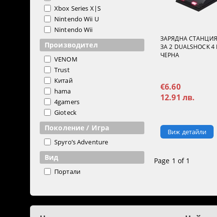
Xbox Series X|S
Nintendo Wii U
Nintendo Wii
ЗАРЯДНА СТАНЦИЯ
Производител
ЗА 2 DUALSHOCK 4
ЧЕРНА
VENOM
Trust
Китай
€6.60
hama
12.91 лв.
4gamers
Gioteck
Поколение / Игра
Виж детайли
Spyro’s Adventure
Вид
Page 1 of 1
Портали