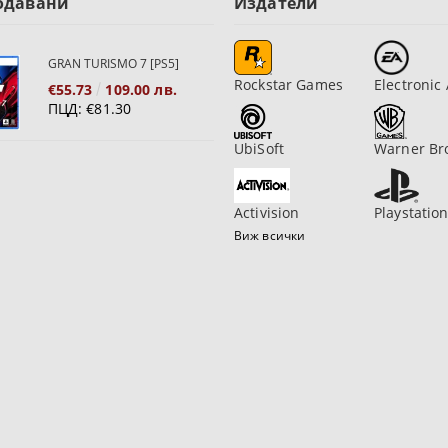
одавани
Издатели
GRAN TURISMO 7 [PS5]
Rockstar Games
Electronic 
€55.73
109.00 лв.
ПЦД:
€81.30
UbiSoft
Warner Br
Activision
Playstatio
Виж всички