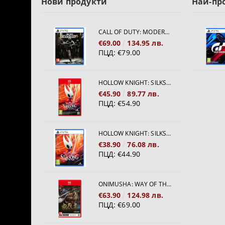
Нови продукти
Най-пр
CALL OF DUTY: MODERN WARFARE 4[PS5]
€69.00
134.95 лв.
ПЦД:
€79.00
HOLLOW KNIGHT: SILKSONG [NINTENDO SWITCH 2]
€45.90
89.77 лв.
ПЦД:
€54.90
HOLLOW KNIGHT: SILKSONG [PS5]
€38.90
76.08 лв.
ПЦД:
€44.90
ONIMUSHA: WAY OF THE SWORD [NINTENDO SWITCH 2]
€63.90
124.98 лв.
ПЦД:
€69.00