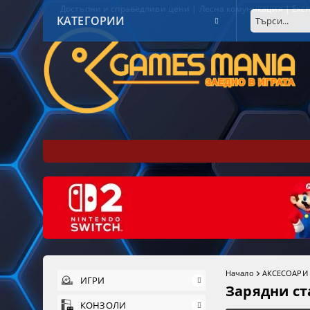
Достъпни и справедливи цени | Лесна комуникация | Експ
КАТЕГОРИИ
Начало
АКСЕСОАРИ
ИГРИ
Зарядни с
КОНЗОЛИ