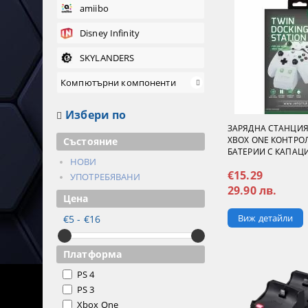
amiibo
Disney Infinity
SKYLANDERS
Компютърни компоненти
Избери по
ЗАРЯДНА СТАНЦИЯ
XBOX ONE КОНТРОЛ
Състояние
БАТЕРИИ С КАПАЦИ
НОВИ
€15.29
УПОТРЕБЯВАНИ
29.90 лв.
Цена
Виж детайли
€5 - €16
Платформа
PS 4
PS 3
Xbox One