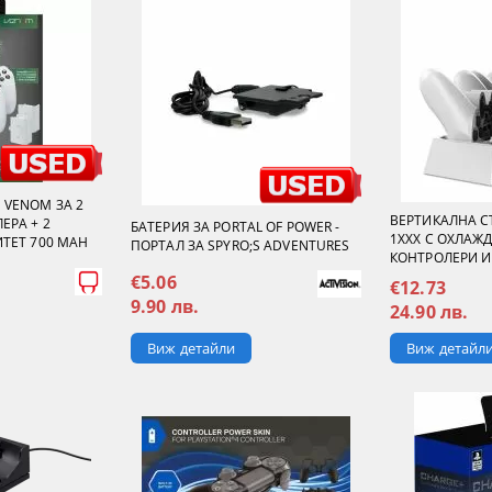
 VENOM ЗА 2
ВЕРТИКАЛНА С
ЕРА + 2
БАТЕРИЯ ЗА PORTAL OF POWER -
1XXX С ОХЛАЖД
ТЕТ 700 MAH
ПОРТАЛ ЗА SPYRO;S ADVENTURES
КОНТРОЛЕРИ И
€5.06
€12.73
9.90 лв.
24.90 лв.
Виж детайли
Виж детайл