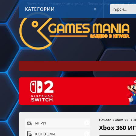
Достъпни и справедливи цени | Лесна комуникация | Експ
КАТЕГОРИИ
Начало
Xbox 360
X
ИГРИ
Xbox 360 И
КОНЗОЛИ