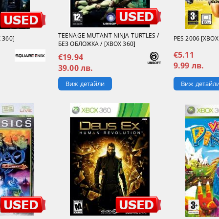
TEENAGE MUTANT NINJA TURTLES /
 360]
PES 2006 [XBOX
БЕЗ ОБЛОЖКА / [XBOX 360]
€5.11
€19.94
9.99 лв.
39.00 лв.
Виж детайл
Виж детайли