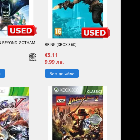
3 BEYOND GOTHAM
BRINK [XBOX 360]
€5.11
9.99 лв.
Виж детайли
и