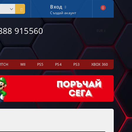
Вход
0
Създай акаунт
888 915560
EUR
ITCH
WII
PS5
PS4
PS3
XBOX 360