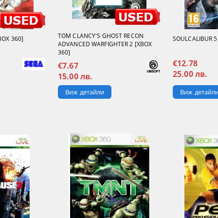
TOM CLANCY'S GHOST RECON
BOX 360]
SOULCALIBUR 5 
ADVANCED WARFIGHTER 2 [XBOX
360]
€12.78
€7.67
25.00 лв.
15.00 лв.
Виж детайл
Виж детайли