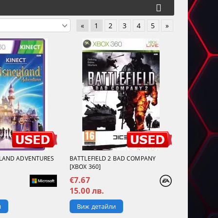
«
1
2
3
4
5
»
YLAND ADVENTURES
BATTLEFIELD 2 BAD COMPANY
[XBOX 360]
€7.67
15.00 лв.
и
Виж детайли