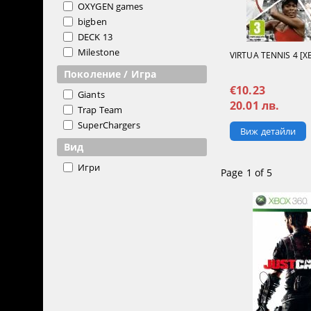
OXYGEN games
bigben
DECK 13
Milestone
VIRTUA TENNIS 4 [X
Поколение / Игра
€10.23
Giants
20.01 лв.
Trap Team
SuperChargers
Виж детайли
Вид
Игри
Page 1 of 5