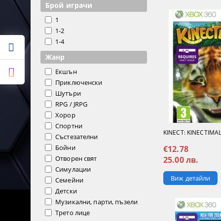
Брой играчи
1
1-2
1-4
Жанр
Екшън
Приключенски
Шутъри
RPG / JRPG
Хорор
Спортни
KINECT: KINECTIMAL
Състезателни
Бойни
€12.78
Отворен свят
25.00 лв.
Симулации
Виж детайли
Семейни
Детски
Музикални, парти, пъзели
Трето лице