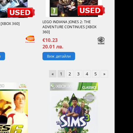
LEGO INDIANA JONES 2: THE
[XBOX 360]
ADVENTURE CONTINUES [XBOX
360]
€10.23
20.01 лв.
и
Виж детайли
«
1
2
3
4
5
»