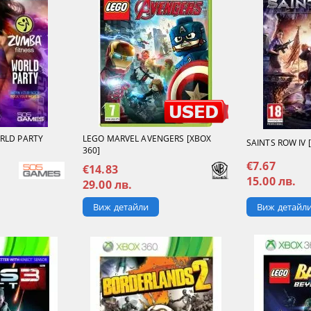
RLD PARTY
LEGO MARVEL AVENGERS [XBOX
SAINTS ROW IV 
360]
€7.67
€14.83
15.00 лв.
29.00 лв.
Виж детайл
Виж детайли