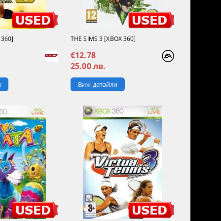
 360]
THE SIMS 3 [XBOX 360]
€12.78
25.00 лв.
и
Виж детайли