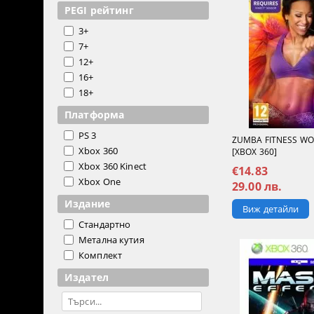
PEGI рейтинг
3+
7+
12+
16+
18+
Платформа
PS 3
ZUMBA FITNESS WO
Xbox 360
[XBOX 360]
Xbox 360 Kinect
€14.83
Xbox One
29.00 лв.
Издание
Виж детайли
Стандартно
Метална кутия
Комплект
Издател