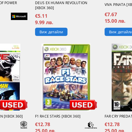
OF POWER
DEUS EX HUMAN REVOLUTION
VIVA PINATA [X
[XBOX 360]
€7.67
€5.11
15.00 лв.
9.99 лв.
Виж детайл
Виж детайли
N [XBOX 360]
F1 RACE STARS [XBOX 360]
FAR CRY PREDAT
€12.78
€12.78
25.00 лв.
25.00 лв.