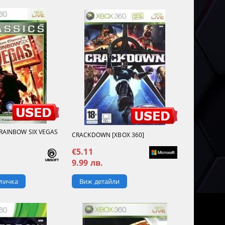
RAINBOW SIX VEGAS
CRACKDOWN [XBOX 360]
€5.11
9.99 лв.
Виж детайли