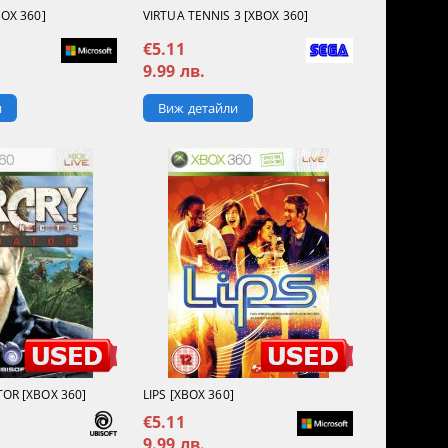
BOX 360]
VIRTUA TENNIS 3 [XBOX 360]
€5.11
9.99 лв.
и
Виж детайли
OR [XBOX 360]
LIPS [XBOX 360]
€5.11
9.99 лв.