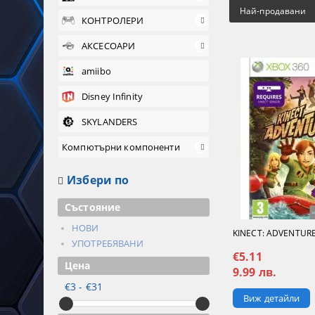
Най-продавани
КОНТРОЛЕРИ
АКСЕСОАРИ
amiibo
Disney Infinity
SKYLANDERS
Компютърни компоненти
Избери по
Състояние
НОВИ
KINECT: ADVENTURE
УПОТРЕБЯВАНИ
€5.11
Цена
9.99 лв.
€3 - €31
Виж детайли