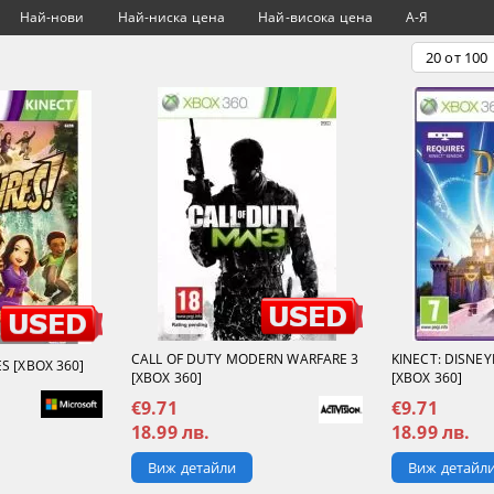
Най-нови
Най-ниска цена
Най-висока цена
А-Я
CALL OF DUTY MODERN WARFARE 3
KINECT: DISNE
S [XBOX 360]
[XBOX 360]
[XBOX 360]
€9.71
€9.71
18.99 лв.
18.99 лв.
Виж детайли
Виж детайл