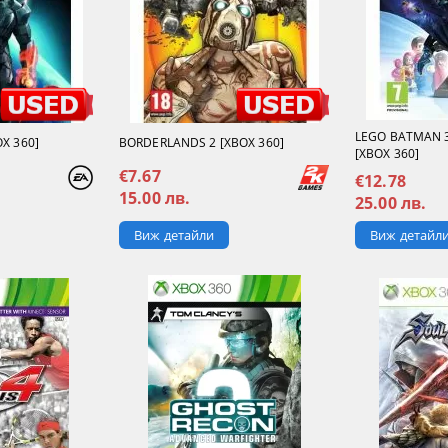
LEGO BATMAN 
X 360]
BORDERLANDS 2 [XBOX 360]
[XBOX 360]
€7.67
€12.78
15.00 лв.
25.00 лв.
Виж детайли
Виж детайл