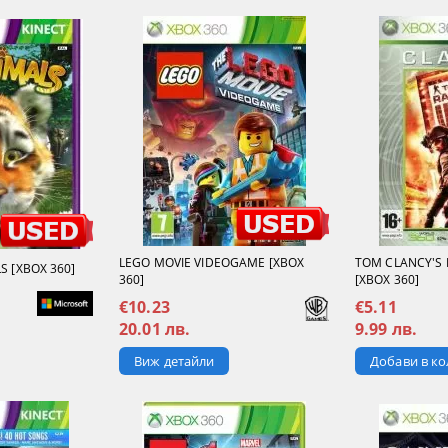
LEGO MOVIE VIDEOGAME [XBOX
TOM CLANCY'S 
S [XBOX 360]
360]
[XBOX 360]
€10.23
€5.11
20.01 лв.
9.99 лв.
Виж детайли