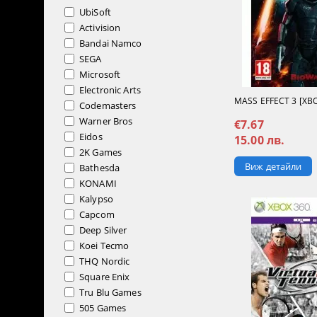
UbiSoft
Activision
Bandai Namco
SEGA
Microsoft
Electronic Arts
MASS EFFECT 3 [XBO
Codemasters
Warner Bros
€7.67
Eidos
15.00 лв.
2K Games
Виж детайли
Bathesda
KONAMI
Kalypso
Capcom
Deep Silver
Koei Tecmo
THQ Nordic
Square Enix
Tru Blu Games
505 Games