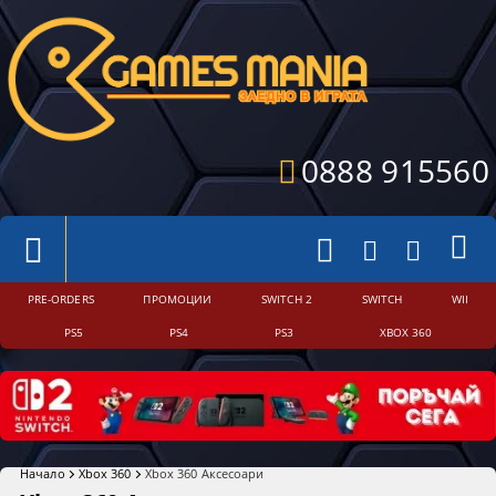
0888 915560
PRE-ORDERS
ПРОМОЦИИ
SWITCH 2
SWITCH
WII
PS5
PS4
PS3
XBOX 360
Начало
Xbox 360
Xbox 360 Аксесоари