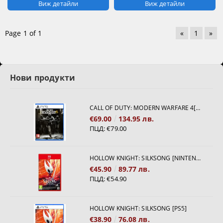
Виж детайли
Виж детайли
Page 1 of 1
«
1
»
Нови продукти
CALL OF DUTY: MODERN WARFARE 4[PS5]
€69.00
134.95 лв.
ПЦД:
€79.00
HOLLOW KNIGHT: SILKSONG [NINTENDO SWITCH 2]
€45.90
89.77 лв.
ПЦД:
€54.90
HOLLOW KNIGHT: SILKSONG [PS5]
€38.90
76.08 лв.