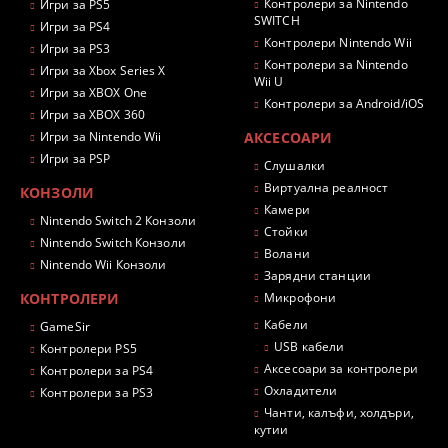
Контролери за Nintendo
Игри за PS5
SWITCH
Игри за PS4
Контролери Nintendo Wii
Игри за PS3
Контролери за Nintendo
Игри за Xbox Series X
Wii U
Игри за XBOX One
Контролери за Android/iOS
Игри за XBOX 360
Игри за Nintendo Wii
АКСЕСОАРИ
Игри за PSP
Слушалки
Виртуална реалност
КОНЗОЛИ
Камери
Nintendo Switch 2 Конзоли
Стойки
Nintendo Switch Конзоли
Волани
Nintendo Wii Конзоли
Зарядни станции
КОНТРОЛЕРИ
Микрофони
Кабели
GameSir
USB кабели
Контролери PS5
Аксесоари за контролери
Контролери за PS4
Охладители
Контролери за PS3
Чанти, калъфи, холдъри,
кутии