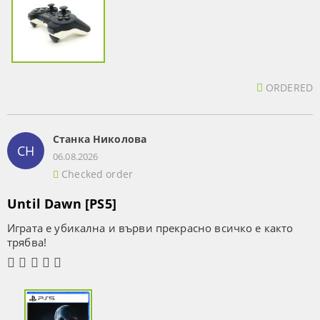
ORDERED
Станка Николова
СН
06.08.2026
Checked order
Until Dawn [PS5]
Играта е убикална и върви прекрасно всичко е както
трябва!