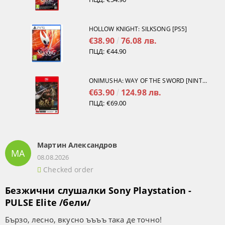
HOLLOW KNIGHT: SILKSONG [PS5]
€38.90
76.08 лв.
ПЦД:
€44.90
ONIMUSHA: WAY OF THE SWORD [NINTENDO SWITCH 2]
€63.90
124.98 лв.
ПЦД:
€69.00
Мартин Александров
МА
08.08.2026
Checked order
Безжични слушалки Sony Playstation -
PULSE Elite /бели/
Бързо, лесно, вкусно ъъъъ така де точно!