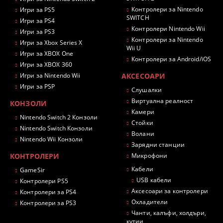
Контролери за Nintendo
Игри за PS5
SWITCH
Игри за PS4
Контролери Nintendo Wii
Игри за PS3
Контролери за Nintendo
Игри за Xbox Series X
Wii U
Игри за XBOX One
Контролери за Android/iOS
Игри за XBOX 360
Игри за Nintendo Wii
АКСЕСОАРИ
Игри за PSP
Слушалки
Виртуална реалност
КОНЗОЛИ
Камери
Nintendo Switch 2 Конзоли
Стойки
Nintendo Switch Конзоли
Волани
Nintendo Wii Конзоли
Зарядни станции
КОНТРОЛЕРИ
Микрофони
Кабели
GameSir
USB кабели
Контролери PS5
Аксесоари за контролери
Контролери за PS4
Охладители
Контролери за PS3
Чанти, калъфи, холдъри,
кутии