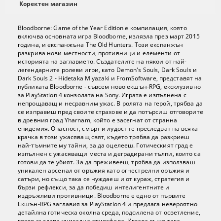
Коректен магазин
Bloodborne: Game of the Year Edition е компилация, която
включва основната игра Bloodborne, излязла през март 2015
година, и експанжъна The Old Hunters. Този експанжън
разкрива нови местности, противници и елементи от
историята на заглавието. Създателите на някои от най-
легендарните ролеви игри, като Demon's Souls, Dark Souls и
Dark Souls 2 - Hidetaka Miyazaki и FromSoftware, представят на
публиката Bloodborne - съвсем ново екшън-RPG, ексклузивно
за PlayStation 4 конзолата на Sony. Играта е изпълнена с
непрощаващ и несравним ужас. В ролята на герой, трябва да
се изправиш пред своите страхове и да потърсиш отговорите
в древния град Yharnam, който е засегнат от странна
епидемия. Опасност, смърт и лудост те преследват на всяка
крачка в този ужасяващ свят, където трябва да разкриеш
най-тъмните му тайни, за да оцелееш. Готическият град е
изпълнен с ужасяващи места и деградирани тълпи, които са
готови да те убият. За да преживееш, трябва да използваш
уникален арсенал от оръжия като огнестрелни оръжия и
сатъри, но също така се нуждаеш и от кураж, стратегия и
бързи рефлекси, за да победиш интелигентните и
издръжливи противници. Bloodborne е едно от първите
Екшън-RPG заглавия за PlayStation 4 и предлага невероятно
детайлна готическа околна среда, подсилена от осветление,
което създава уникална атмосфера. Играта също така