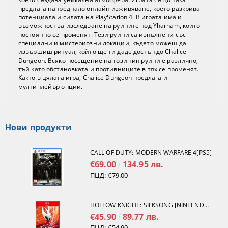
предлага напреднало онлайн изживяване, което разкрива
потенциала и силата на PlayStation 4. В играта има и
възможност за изследване на руините под Yharnam, които
постоянно се променят. Тези руини са изпълнени със
специални и мистериозни локации, където можеш да
извършиш ритуал, който ще ти даде достъп до Chalice
Dungeon. Всяко посещение на този тип руини е различно,
тъй като обстановката и противниците в тях се променят.
Както в цялата игра, Chalice Dungeon предлага и
мултиплейър опции.
Нови продукти
CALL OF DUTY: MODERN WARFARE 4[PS5]
€69.00
134.95 лв.
ПЦД:
€79.00
HOLLOW KNIGHT: SILKSONG [NINTENDO SWITCH 2]
€45.90
89.77 лв.
ПЦД:
€54.90