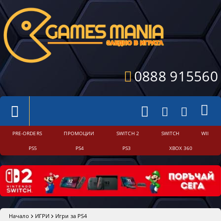
0888 915560
PRE-ORDERS
ПРОМОЦИИ
SWITCH 2
SWITCH
WII
PS5
PS4
PS3
XBOX 360
Начало
ИГРИ
Игри за PS4