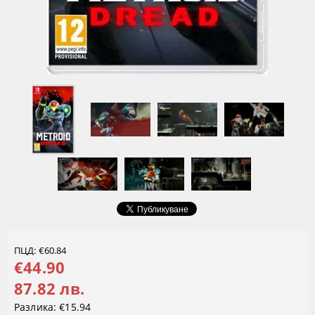
ПЦД: €60.84
€44.90
87.82 лв.
Разлика:
€15.94