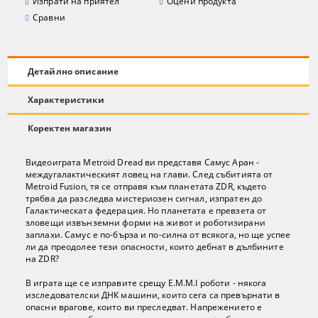
Изпрати на приятел
Оцени продукта
Сравни
Детайлно описание
Характеристики
Коректен магазин
Видеоиграта Metroid Dread ви представя Самус Аран -
междугалактическият ловец на глави. След събитията от
Metroid Fusion, тя се отправя към планетата ZDR, където
трябва да разследва мистериозен сигнал, изпратен до
Галактическата федерация. Но планетата е превзета от
зловещи извънземни форми на живот и роботизирани
заплахи. Самус е по-бърза и по-силна от всякога, но ще успее
ли да преодолее тези опасности, които дебнат в дълбините
на ZDR?
В играта ще се изправите срещу E.M.M.I роботи - някога
изследователски ДНК машини, които сега са превърнати в
опасни врагове, които ви преследват. Напрежението е