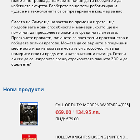
голямо, но трябва да намерите начин да ги победите и да
избегнете смъртта. Разберете защо тези роботизирани
чудеса на технологията са се превърнали в кошмар за вас.
Силата на Самус ще нараства по време на играта - ще
придобивате нови способности и маневри, които ще ви
помогнат да преодолеете опасните среди на планетата.
Прескочете пропасти, плъзнете се през тесни пространства и
победете всички врагове. Можете да се върнете в предишни
местности и да използвате новите си способности, за да
намерите скрити предмети и алтернативни пътища. Готови
ли сте да се изправите срещу страховитата планета ZDR и да
оцелеете?
Нови продукти
CALL OF DUTY: MODERN WARFARE 4[PS5]
€69.00
134.95 лв.
ПЦД:
€79.00
HOLLOW KNIGHT: SILKSONG [NINTENDO SWITCH 2]