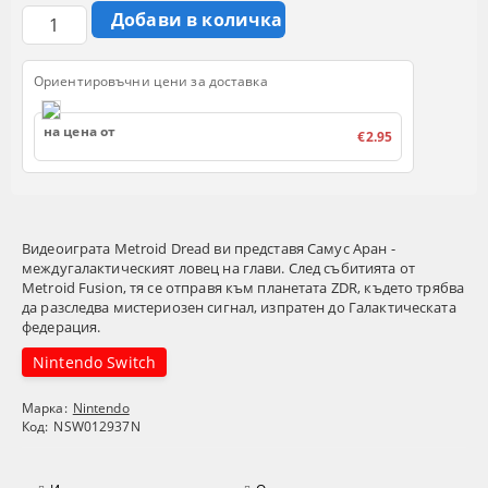
Ориентировъчни цени за доставка
на цена от
€2.95
Видеоиграта Metroid Dread ви представя Самус Аран -
междугалактическият ловец на глави. След събитията от
Metroid Fusion, тя се отправя към планетата ZDR, където трябва
да разследва мистериозен сигнал, изпратен до Галактическата
федерация.
Nintendo Switch
Марка:
Nintendo
Код:
NSW012937N