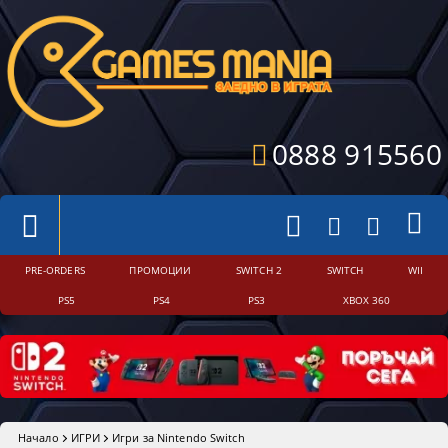
0888 915560
PRE-ORDERS
ПРОМОЦИИ
SWITCH 2
SWITCH
WII
PS5
PS4
PS3
XBOX 360
Начало
ИГРИ
Игри за Nintendo Switch