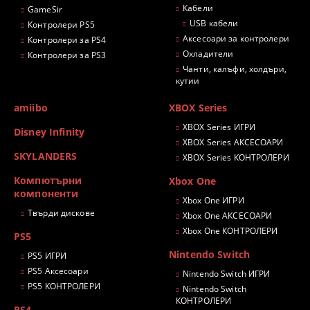
Кабели
GameSir
USB кабели
Контролери PS5
Аксесоари за контролери
Контролери за PS4
Охладители
Контролери за PS3
Чанти, калъфи, холдъри,
кутии
amiibo
XBOX Series
XBOX Series ИГРИ
Disney Infinity
XBOX Series АКСЕСОАРИ
SKYLANDERS
XBOX Series КОНТРОЛЕРИ
Компютърни
Xbox One
компоненти
Xbox One ИГРИ
Твърди дискове
Xbox One АКСЕСОАРИ
Xbox One КОНТРОЛЕРИ
PS5
Nintendo Switch
PS5 ИГРИ
PS5 Аксесоари
Nintendo Switch ИГРИ
PS5 КОНТРОЛЕРИ
Nintendo Switch
КОНТРОЛЕРИ
PS4