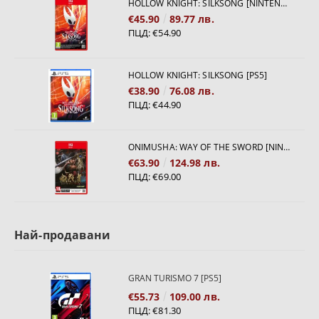
HOLLOW KNIGHT: SILKSONG [NINTENDO SWITCH 2]
€45.90
89.77 лв.
ПЦД:
€54.90
HOLLOW KNIGHT: SILKSONG [PS5]
€38.90
76.08 лв.
ПЦД:
€44.90
ONIMUSHA: WAY OF THE SWORD [NINTENDO SWITCH 2]
€63.90
124.98 лв.
ПЦД:
€69.00
Най-продавани
GRAN TURISMO 7 [PS5]
€55.73
109.00 лв.
ПЦД:
€81.30