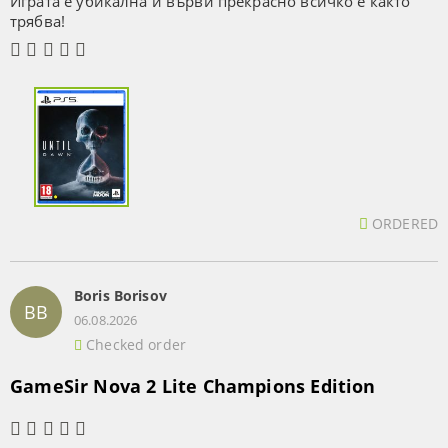
Играта е убикална и върви прекрасно всичко е както
трябва!
ORDERED
Boris Borisov
BB
06.08.2026
Checked order
GameSir Nova 2 Lite Champions Edition