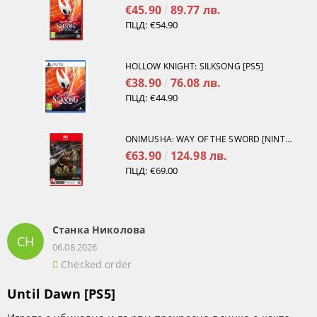
€45.90
89.77 лв.
ПЦД:
€54.90
HOLLOW KNIGHT: SILKSONG [PS5]
€38.90
76.08 лв.
ПЦД:
€44.90
ONIMUSHA: WAY OF THE SWORD [NINTENDO SWITCH 2]
€63.90
124.98 лв.
ПЦД:
€69.00
Станка Николова
СН
06.08.2026
Checked order
Until Dawn [PS5]