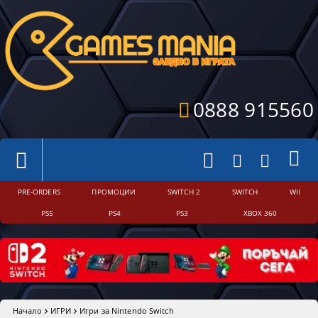
0888 915560
PRE-ORDERS
ПРОМОЦИИ
SWITCH 2
SWITCH
WII
PS5
PS4
PS3
XBOX 360
Начало
ИГРИ
Игри за Nintendo Switch