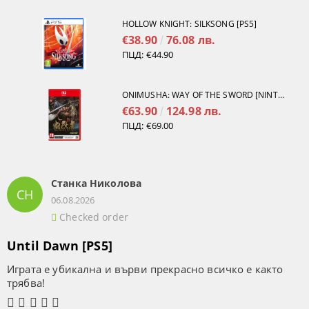
HOLLOW KNIGHT: SILKSONG [PS5]
€38.90
76.08 лв.
ПЦД:
€44.90
ONIMUSHA: WAY OF THE SWORD [NINTENDO SWITCH 2]
€63.90
124.98 лв.
ПЦД:
€69.00
Станка Николова
СН
06.08.2026
Checked order
Until Dawn [PS5]
Играта е убикална и върви прекрасно всичко е както
трябва!