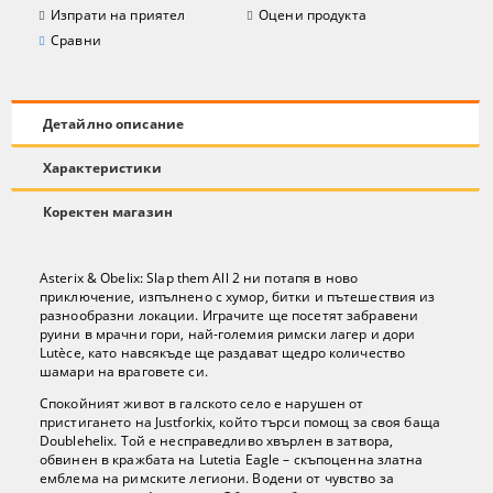
Изпрати на приятел
Оцени продукта
Сравни
Детайлно описание
Характеристики
Коректен магазин
Asterix & Obelix: Slap them All 2 ни потапя в ново
приключение, изпълнено с хумор, битки и пътешествия из
разнообразни локации. Играчите ще посетят забравени
руини в мрачни гори, най-големия римски лагер и дори
Lutèce, като навсякъде ще раздават щедро количество
шамари на враговете си.
Спокойният живот в галското село е нарушен от
пристигането на Justforkix, който търси помощ за своя баща
Doublehelix. Той е несправедливо хвърлен в затвора,
обвинен в кражбата на Lutetia Eagle – скъпоценна златна
емблема на римските легиони. Водени от чувство за