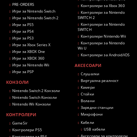
PRE-ORDERS
Контролери за Xbox 360
Игри за Nintendo Switch
Контролери за Nintendo
SWITCH 2
Игри за Nintendo Switch 2
Контролери за Nintendo
Игри за PS5
SWITCH
Игри за PS4
Контролери Nintendo Wii
Игри за PS3
Контролери за Nintendo
Игри за Xbox Series X
Wii U
Игри за XBOX One
Контролери за Android/iOS
Игри за XBOX 360
Игри за Nintendo Wii
АКСЕСОАРИ
Игри за PSP
Слушалки
Виртуална реалност
КОНЗОЛИ
Камери
Nintendo Switch 2 Конзоли
Стойки
Nintendo Switch Конзоли
Волани
Nintendo Wii Конзоли
Зарядни станции
КОНТРОЛЕРИ
Микрофони
Кабели
GameSir
USB кабели
Контролери PS5
Аксесоари за контролери
Контролери за PS4