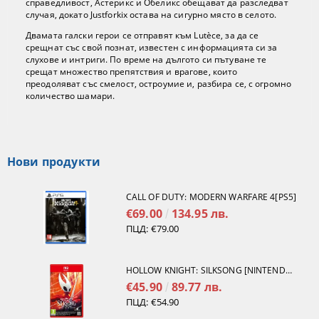
справедливост, Астерикс и Обеликс обещават да разследват
случая, докато Justforkix остава на сигурно място в селото.
Двамата галски герои се отправят към Lutèce, за да се
срещнат със свой познат, известен с информацията си за
слухове и интриги. По време на дългото си пътуване те
срещат множество препятствия и врагове, които
преодоляват със смелост, остроумие и, разбира се, с огромно
количество шамари.
Нови продукти
CALL OF DUTY: MODERN WARFARE 4[PS5]
€69.00
134.95 лв.
ПЦД:
€79.00
HOLLOW KNIGHT: SILKSONG [NINTENDO SWITCH 2]
€45.90
89.77 лв.
ПЦД:
€54.90