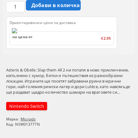
Ориентировъчни цени за доставка
на цена от
€2.95
Asterix & Obelix: Slap them All 2 ни потапя в ново приключение,
изпълнено с хумор, битки и пътешествия из разнообразни
локации. Играчите ще посетят забравени руини в мрачни
гори, най-големия римски лагер и дори Lutèce, като навсякъде
ще раздават щедро количество шамари на враговете си...
Nintendo Switch
Марка:
Microids
Код:
NSW013777N