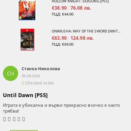
HOLLOW KNIGHT: SILKSONG [PS5]
€38.90
76.08 лв.
ПЦД:
€44.90
ONIMUSHA: WAY OF THE SWORD [NINTENDO SWITCH 2]
€63.90
124.98 лв.
ПЦД:
€69.00
Станка Николова
СН
06.08.2026
Checked order
Until Dawn [PS5]
Играта е убикална и върви прекрасно всичко е както
трябва!