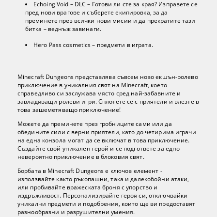
Echoing Void – DLC – Готови ли сте за края? Изправете се
пред нови врагове и съберете екипировка, за да
преминете през всички нови мисии и да прекратите тази
битка – веднъж завинаги.
Hero Pass cosmetics – предмети в играта.
Minecraft Dungeons представлява съвсем ново екшън-ролево
приключение в уникалния свят на Minecraft, което
справедливо си заслужава място сред най-забавните и
завладяващи ролеви игри. Сплотете се с приятели и влезте в
това зашеметяващо приключение!
Можете да преминете през гробниците сами или да
обедините сили с верни приятели, като до четирима играчи
на една конзола могат да се включат в това приключение.
Създайте свой уникален герой и се подгответе за едно
невероятно приключение в блоковия свят.
Борбата в Minecraft Dungeons е ключов елемент -
използвайте както ръкопашни, така и далекобойни атаки,
или пробивайте вражеската броня с упорство и
издръжливост. Персонализирайте героя си, отключвайки
уникални предмети и подобрения, които ще ви предоставят
разнообразни и разрушителни умения.