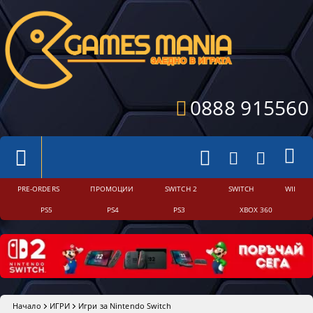
0888 915560
PRE-ORDERS
ПРОМОЦИИ
SWITCH 2
SWITCH
WII
PS5
PS4
PS3
XBOX 360
Начало
ИГРИ
Игри за Nintendo Switch