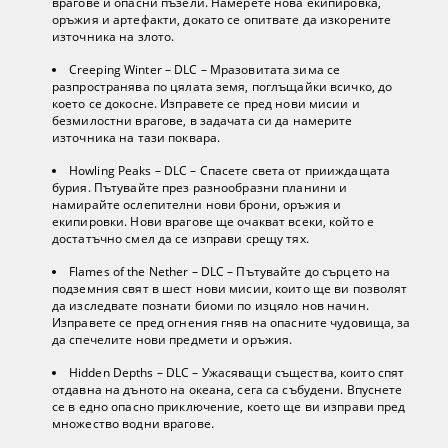
врагове и опасни пъзели. Намерете нова екипировка,
оръжия и артефакти, докато се опитвате да изкорените
източника на злото.
Creeping Winter – DLC – Мразовитата зима се
разпространява по цялата земя, поглъщайки всичко, до
което се докосне. Изправете се пред нови мисии и
безмилостни врагове, в задачата си да намерите
източника на тази поквара.
Howling Peaks – DLC – Спасете света от прииждащата
бурия. Пътувайте през разнообразни планини и
намирайте ослепителни нови брони, оръжия и
екипировки. Нови врагове ще очакват всеки, който е
достатъчно смел да се изправи срещу тях.
Flames of the Nether – DLC – Пътувайте до сърцето на
подземния свят в шест нови мисии, които ще ви позволят
да изследвате познати биоми по изцяло нов начин.
Изправете се пред огнения гняв на опасните чудовища, за
да спечелите нови предмети и оръжия.
Hidden Depths – DLC – Ужасяващи същества, които спят
отдавна на дъното на океана, сега са събудени. Впуснете
се в едно опасно приключение, което ще ви изправи пред
множество водни врагове.