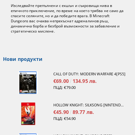
Изследвайте препълнени с екшън и съкровища нива в
епичното приключение, по време на което трябва не само да
спасите селяните, но и да победите врага. В Minecraft
Dungeons вас очаква непрекъснат адреналинов ръш,
динамична борба и безброй възможности за забавление и
стратегическо мислене.
Нови продукти
CALL OF DUTY: MODERN WARFARE 4[PS5]
€69.00
134.95 лв.
ПЦД:
€79.00
HOLLOW KNIGHT: SILKSONG [NINTENDO SWITCH 2]
€45.90
89.77 лв.
ПЦД:
€54.90