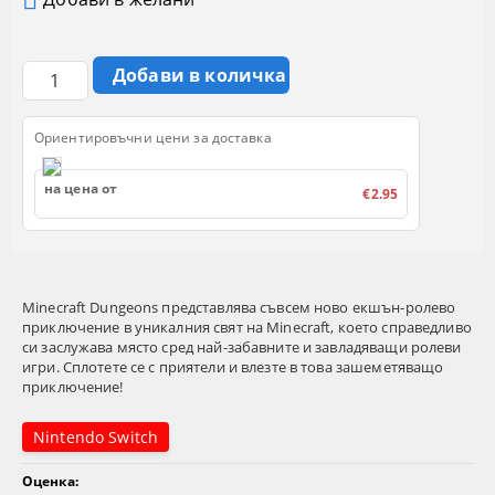
Ориентировъчни цени за доставка
на цена от
€2.95
Minecraft Dungeons представлява съвсем ново екшън-ролево
приключение в уникалния свят на Minecraft, което справедливо
си заслужава място сред най-забавните и завладяващи ролеви
игри. Сплотете се с приятели и влезте в това зашеметяващо
приключение!
Nintendo Switch
Оценка: