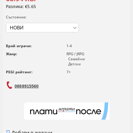
Разлика:
€5.65
Състояние:
Брой играчи:
1-4
Жанр:
RPG / JRPG
Семейни
Детски
PEGI рейтинг:
7+
0888915560
Добави в желани