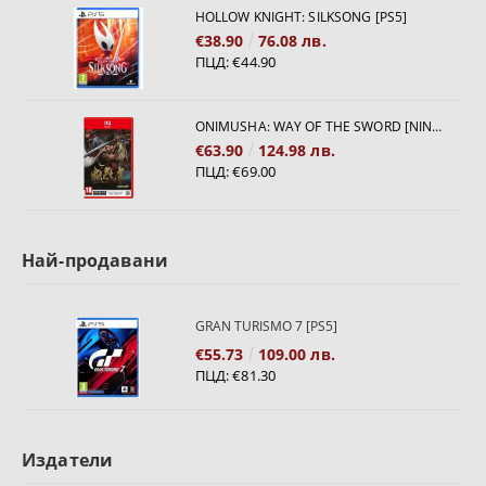
HOLLOW KNIGHT: SILKSONG [PS5]
€38.90
76.08 лв.
ПЦД:
€44.90
ONIMUSHA: WAY OF THE SWORD [NINTENDO SWITCH 2]
€63.90
124.98 лв.
ПЦД:
€69.00
Най-продавани
GRAN TURISMO 7 [PS5]
€55.73
109.00 лв.
ПЦД:
€81.30
Издатели