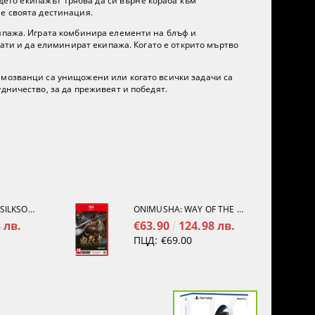
ъдето екипажът трябва да си върне кораба към
не своята дестинация.
кипажа. Играта комбинира елементи на блъф и
нати и да елиминират екипажа. Когато е открито мъртво
самозванци са унищожени или когато всички задачи са
дничество, за да преживеят и победят.
HOLLOW KNIGHT: SILKSONG [PS5]
ONIMUSHA: WAY OF THE SWORD [NINTENDO SWITCH 2]
 лв.
€63.90
124.98 лв.
ПЦД:
€69.00