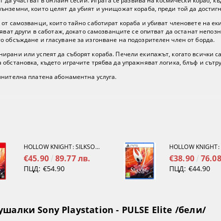
т да участват в онлайн сесии. Играта се развива на космически кораб, к
ънземни, които целят да убият и унищожат кораба, преди той да достиг
 от самозванци, които тайно саботират кораба и убиват членовете на е
няват други в саботаж, докато самозванците се опитват да останат непоз
о обсъждане и гласуване за изгонване на подозрителен член от борда.
ирани или успеят да съборят кораба. Печели екипажът, когато всички 
обстановка, където играчите трябва да упражняват логика, блъф и сътру
лнителна платена абонаментна услуга.
HOLLOW KNIGHT: SILKSONG [NINTENDO SWITCH 2]
€45.90
89.77 лв.
€38.90
76.08
ПЦД:
€54.90
ПЦД:
€44.90
алки Sony Playstation - PULSE Elite /бели/