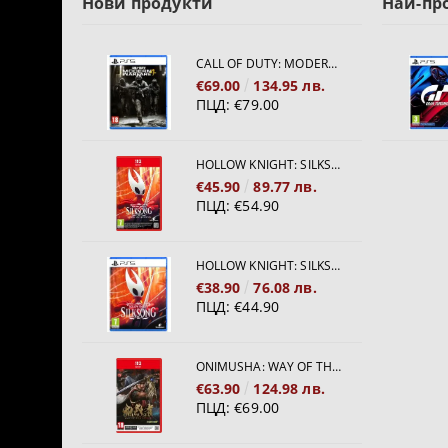
Нови продукти
Най-пр
CALL OF DUTY: MODERN WARFARE 4[PS5]
€69.00
134.95 лв.
ПЦД:
€79.00
HOLLOW KNIGHT: SILKSONG [NINTENDO SWITCH 2]
€45.90
89.77 лв.
ПЦД:
€54.90
HOLLOW KNIGHT: SILKSONG [PS5]
€38.90
76.08 лв.
ПЦД:
€44.90
ONIMUSHA: WAY OF THE SWORD [NINTENDO SWITCH 2]
€63.90
124.98 лв.
ПЦД:
€69.00