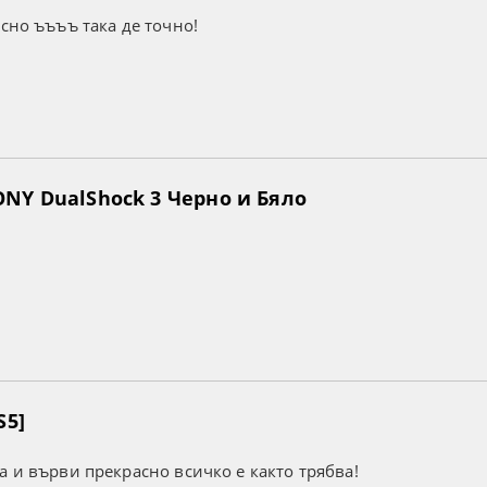
усно ъъъъ така де точно!
NY DualShock 3 Черно и Бяло
S5]
а и върви прекрасно всичко е както трябва!