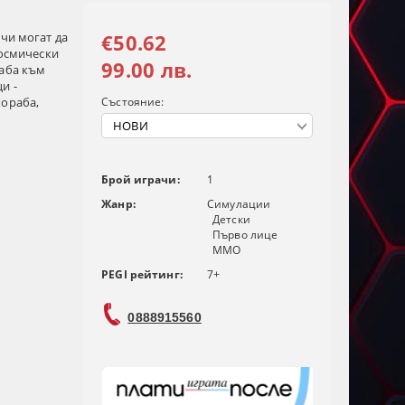
ачи могат да
€50.62
космически
99.00 лв.
раба към
и -
кораба,
Състояние:
Брой играчи:
1
Жанр:
Симулации
Детски
Първо лице
MMO
PEGI рейтинг:
7+
0888915560