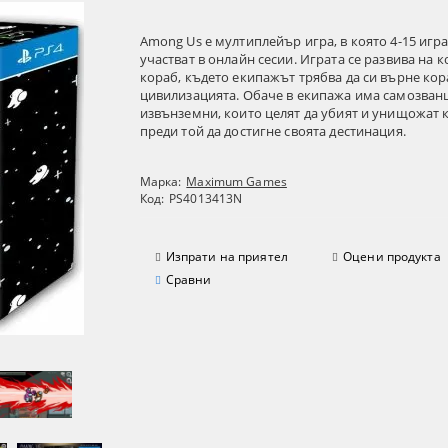
Among Us е мултиплейър игра, в която 4-15 игр
участват в онлайн сесии. Играта се развива на 
кораб, където екипажът трябва да си върне ко
цивилизацията. Обаче в екипажа има самозванц
извънземни, които целят да убият и унищожат 
преди той да достигне своята дестинация.
Марка:
Maximum Games
Код:
PS4013413N
Изпрати на приятел
Оцени продукта
Сравни