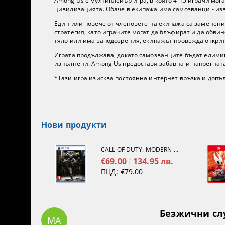
Among Us е мултиплейър игра, в която 4-15 играчи мога
цивилизацията. Обаче в екипажа има самозванци - изв
Един или повече от членовете на екипажа са заменени
стратегия, като играчите могат да блъфират и да обви
тяло или има заподозрения, екипажът провежда открит
Играта продължава, докато самозванците бъдат елимин
изпълнени. Among Us предоставя забавна и напрегната 
*Тази игра изисква постоянна интернет връзка и допъ
Нови продукти
CALL OF DUTY: MODERN WARFARE 4[PS5]
€69.00
134.95 лв.
ПЦД:
€79.00
Безжични слуш
МА