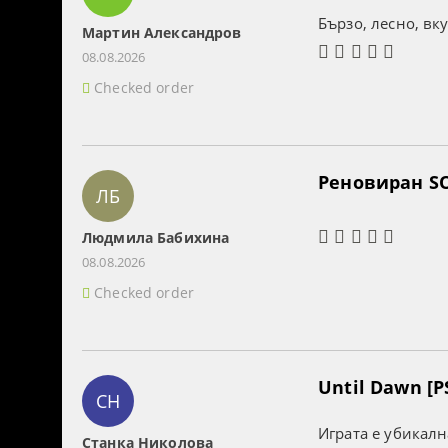
Бързо, лесно, вк
Мартин Александров
08.08.2026
Checked order
Реновиран SO
ЛБ
Людмила Бабихина
08.08.2026
Checked order
Until Dawn [P
СН
Играта е убикалн
Станка Николова