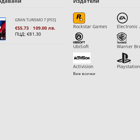
одавани
Издатели
GRAN TURISMO 7 [PS5]
Rockstar Games
Electronic 
€55.73
109.00 лв.
ПЦД:
€81.30
UbiSoft
Warner Br
Activision
Playstatio
Виж всички