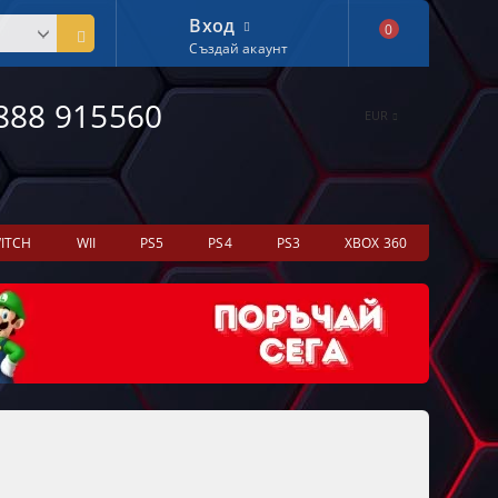
Вход
0
Създай акаунт
888 915560
EUR
ITCH
WII
PS5
PS4
PS3
XBOX 360