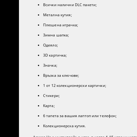
Всички налични DLC пакети;
Метална кутия;
Плюшена играчка;
Зимна шапка;
Одеяло;
3D картичка;
Значка;
Връзка за ключове;
1 от 12 колекционерски картички;
Стикери;
Карта;
6 тапета за вашия лаптоп или телефон;
Колекционерска кутия.