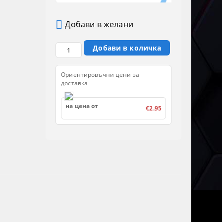
Добави в желани
Ориентировъчни цени за
доставка
на цена от
€2.95