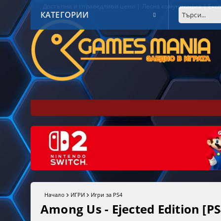
Достъпни и справедливи цени | Лесна комуникация | Експ
КАТЕГОРИИ
Начало
ИГРИ
Игри за PS4
Among Us - Ejected Edition [PS