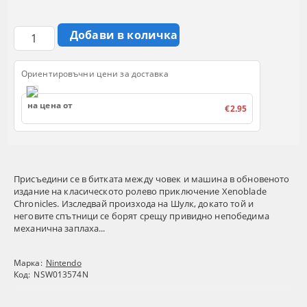
Ориентировъчни цени за доставка
на цена от
€2.95
Присъедини се в битката между човек и машина в обновеното
издание на класическото ролево приключение Xenoblade
Chronicles. Изследвай произхода на Шулк, докато той и
неговите спътници се борят срещу привидно непобедима
механична заплаха...
Марка:
Nintendo
Код:
NSW013574N