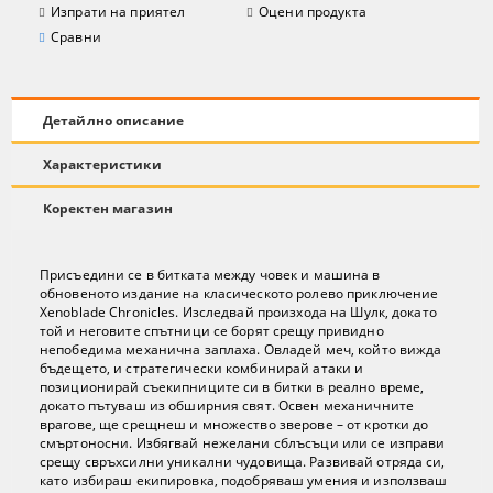
Изпрати на приятел
Оцени продукта
Сравни
Детайлно описание
Характеристики
Коректен магазин
Присъедини се в битката между човек и машина в
обновеното издание на класическото ролево приключение
Xenoblade Chronicles. Изследвай произхода на Шулк, докато
той и неговите спътници се борят срещу привидно
непобедима механична заплаха. Овладей меч, който вижда
бъдещето, и стратегически комбинирай атаки и
позиционирай съекипниците си в битки в реално време,
докато пътуваш из обширния свят. Освен механичните
врагове, ще срещнеш и множество зверове – от кротки до
смъртоносни. Избягвай нежелани сблъсъци или се изправи
срещу свръхсилни уникални чудовища. Развивай отряда си,
като избираш екипировка, подобряваш умения и използваш