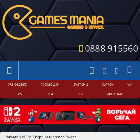
0888 915560
PRE-ORDERS
ПРОМОЦИИ
SWITCH 2
SWITCH
WII
PS5
PS4
PS3
XBOX 360
Начало
ИГРИ
Игри за Nintendo Switch