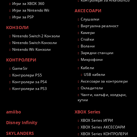
Контролери за Android/iOS
Игри за XBOX 360
Игри за Nintendo Wii
АКСЕСОАРИ
Игри за PSP
Слушалки
Виртуална реалност
КОНЗОЛИ
Камери
Nintendo Switch 2 Конзоли
Стойки
Nintendo Switch Конзоли
Волани
Nintendo Wii Конзоли
Зарядни станции
КОНТРОЛЕРИ
Микрофони
Кабели
GameSir
USB кабели
Контролери PS5
Аксесоари за контролери
Контролери за PS4
Охладители
Контролери за PS3
Чанти, калъфи, холдъри,
кутии
amiibo
XBOX Series
XBOX Series ИГРИ
Disney Infinity
XBOX Series АКСЕСОАРИ
SKYLANDERS
XBOX Series КОНТРОЛЕРИ