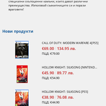
специални скъпоценни камъни, които дават различни
преимущества. Използвай съекипниците си и порази
враговете!
Нови продукти
CALL OF DUTY: MODERN WARFARE 4[PS5]
€69.00
134.95 лв.
ПЦД:
€79.00
HOLLOW KNIGHT: SILKSONG [NINTENDO SWITCH 2]
€45.90
89.77 лв.
ПЦД:
€54.90
HOLLOW KNIGHT: SILKSONG [PS5]
€38.90
76.08 лв.
ПЦД:
€44.90