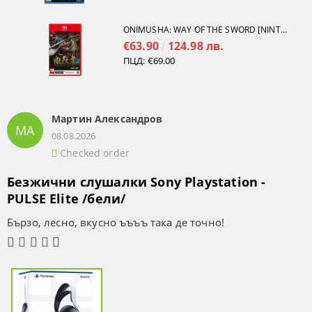
ONIMUSHA: WAY OF THE SWORD [NINTENDO SWITCH 2]
€63.90
124.98 лв.
ПЦД:
€69.00
Мартин Александров
МА
08.08.2026
Checked order
Безжични слушалки Sony Playstation -
PULSE Elite /бели/
Бързо, лесно, вкусно ъъъъ така де точно!