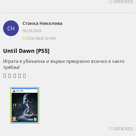
ORDERED
Станка Николова
СН
06.08.2026
Checked order
Until Dawn [PS5]
Играта е убикална и върви прекрасно всичко е както
трябва!
ORDERED