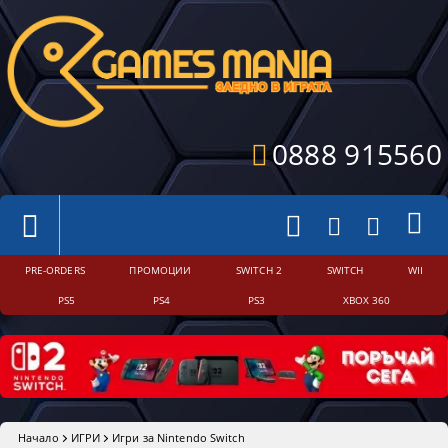
0888 915560
PRE-ORDERS
ПРОМОЦИИ
SWITCH 2
SWITCH
WII
PS5
PS4
PS3
XBOX 360
Начало
ИГРИ
Игри за Nintendo Switch