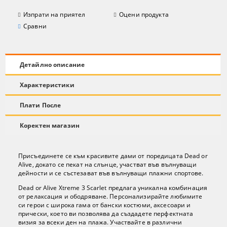
Изпрати на приятел
Оцени продукта
Сравни
Детайлно описание
Характеристики
Плати После
Коректен магазин
Присъединете се към красивите дами от поредицата Dead or
Alive, докато се пекат на слънце, участват във вълнуващи
дейности и се състезават във вълнуващи плажни спортове.
Dead or Alive Xtreme 3 Scarlet предлага уникална комбинация
от релаксация и ободряване. Персонализирайте любимите
си герои с широка гама от бански костюми, аксесоари и
прически, което ви позволява да създадете перфектната
визия за всеки ден на плажа. Участвайте в различни