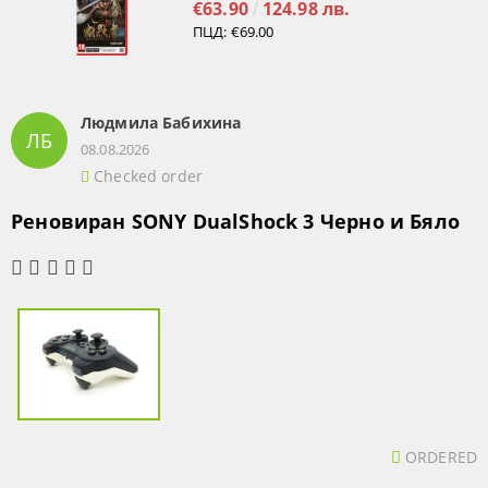
€63.90
124.98 лв.
ПЦД:
€69.00
Людмила Бабихина
ЛБ
08.08.2026
Checked order
Реновиран SONY DualShock 3 Черно и Бяло
ORDERED