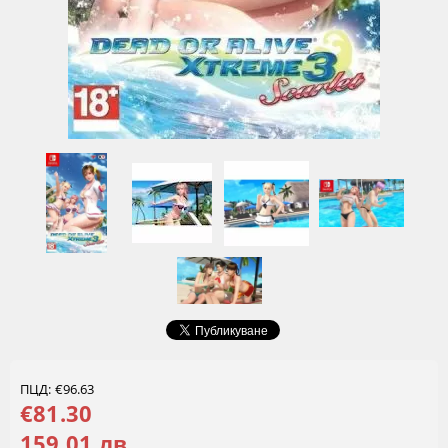
ПЦД: €96.63
€81.30
159.01 лв.