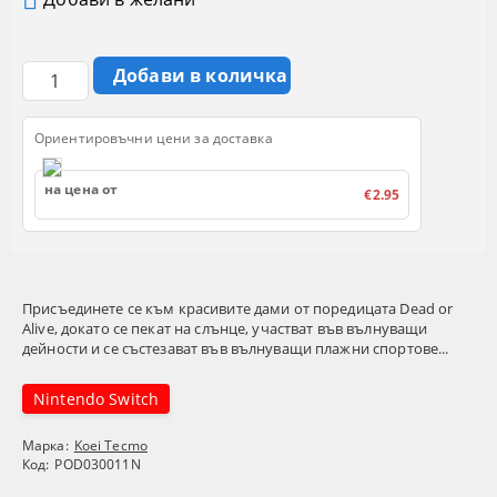
Ориентировъчни цени за доставка
на цена от
€2.95
Присъединете се към красивите дами от поредицата Dead or
Alive, докато се пекат на слънце, участват във вълнуващи
дейности и се състезават във вълнуващи плажни спортове...
Nintendo Switch
Марка:
Koei Tecmo
Код:
POD030011N