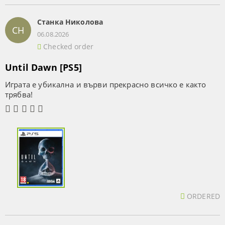
Станка Николова
СН
06.08.2026
Checked order
Until Dawn [PS5]
Играта е убикална и върви прекрасно всичко е както
трябва!
ORDERED