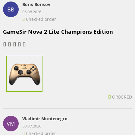
Boris Borisov
BB
06.08.2026
Checked order
GameSir Nova 2 Lite Champions Edition
ORDERED
Vladimir Montenegro
VM
30.07.2026
Checked order