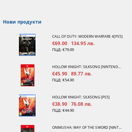
Нови продукти
CALL OF DUTY: MODERN WARFARE 4[PS5]
€69.00
134.95 лв.
ПЦД:
€79.00
HOLLOW KNIGHT: SILKSONG [NINTENDO SWITCH 2]
€45.90
89.77 лв.
ПЦД:
€54.90
HOLLOW KNIGHT: SILKSONG [PS5]
€38.90
76.08 лв.
ПЦД:
€44.90
ONIMUSHA: WAY OF THE SWORD [NINTENDO SWITCH 2]