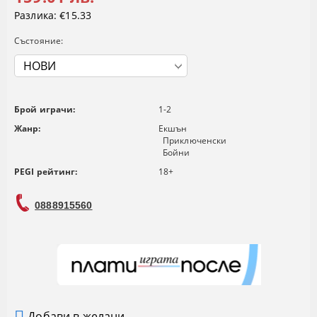
Разлика:
€15.33
Състояние:
Брой играчи:
1-2
Жанр:
Екшън
Приключенски
Бойни
PEGI рейтинг:
18+
0888915560
Добави в желани