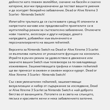
дейности като плажен волейбол, скачане на басейн и скално
катерене, всички предназначени да тестват вашите умения
и да осигурят безкрайно забавление. Dead or Alive Xtreme 3
Scarlet - Nintendo Switch!
Изпитайте тръпката да се състезавате срещу AI опоненти в
напрегнати мачове или предизвикайте приятелите си в
мултиплейър режим за състезателно забавление. Отключете
нови тоалети, аксесоари и други награди, докато
напредвате, добавяйки към вълнението и
персонализирането на вашия геймплей.
Версията за Nintendo Switch на Dead or Alive Xtreme 3 Scarlet
се възползва напълно от уникалните функции на конзолата.
Играйте в ръчен режим за удоволствие в движение или
закачете вашия Switch към телевизора за по-завладяващо
изживяване. Зашеметяващата графика и плавен геймплей
ще ви пренесат в оживен и оживен морски курорт. Dead or
Alive Xtreme 3 Scarlet - Nintendo Switch!
Със своя увлекателен геймплей, зашеметяващи
визуализации и набор от съдържание за изследване, Dead
or Alive Xtreme 3 Scarlet за Nintendo Switch е най-доброто
бягство от ваканцията. Потопете се в света на слънцето,
пясъка и красивите жени и нека забавлението започне.