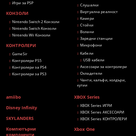
Игри за PSP
Слушалки
Виртуална реалност
КОНЗОЛИ
Камери
Nintendo Switch 2 Конзоли
Стойки
Nintendo Switch Конзоли
Волани
Nintendo Wii Конзоли
Зарядни станции
КОНТРОЛЕРИ
Микрофони
Кабели
GameSir
USB кабели
Контролери PS5
Аксесоари за контролери
Контролери за PS4
Охладители
Контролери за PS3
Чанти, калъфи, холдъри,
кутии
amiibo
XBOX Series
XBOX Series ИГРИ
Disney Infinity
XBOX Series АКСЕСОАРИ
SKYLANDERS
XBOX Series КОНТРОЛЕРИ
Компютърни
Xbox One
компоненти