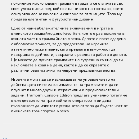
поколение нископодови трамваи в града и се отличава със
своя ултра нисък под, който е на нивото на тротоара, което
осигурява лесно качване и слизане за пътниците. Това му
придава елегантен и футуристичен дизайн.
Едно от най-забележителните включвания в играта е
виенското трамвайно депо Favoriten, което е разположено в
южната част на трамвайната мрежа. Депото е пресъздадено
с абсолютна точност, за да предостави на играчите
автентично изживяване, като предлага възможност да
извършвате дейности, свързани с реалната работа в депото.
Ще можете да пускате трамваите на сутрешна смяна, да ги
изключвате в края на деня, както и да се справяте с
различни реалистични маневрени предизвикателства.
Играчите могат да се наслаждават на управлението на
действащата система за измиване на трамваите и да се
впуснат в много други интерактивни и предизвикателни
задачи. TramSim: Console Edition предлага уникално потапяне
в ежедневието на трамвайните оператори и ви дава
възможност да изпитате усещането от това да бъдете част от
виенската транспортна мрежа.