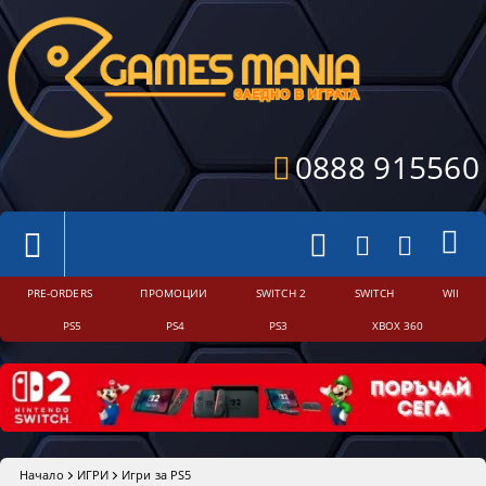
0888 915560
PRE-ORDERS
ПРОМОЦИИ
SWITCH 2
SWITCH
WII
PS5
PS4
PS3
XBOX 360
Начало
ИГРИ
Игри за PS5