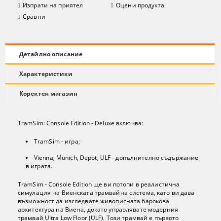
Изпрати на приятел
Оцени продукта
Сравни
Детайлно описание
Характеристики
Коректен магазин
TramSim: Console Edition - Deluxe включва:
TramSim - игра;
Vienna, Munich, Depot, ULF - допълнително съдържание
в играта.
TramSim - Console Edition ще ви потопи в реалистична
симулация на Виенската трамвайна система, като ви дава
възможност да изследвате живописната барокова
архитектура на Виена, докато управлявате модерния
трамвай Ultra Low Floor (ULF). Този трамвай е първото