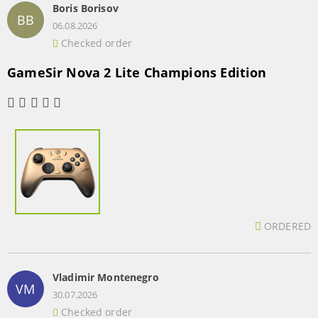
Boris Borisov
BB
06.08.2026
Checked order
GameSir Nova 2 Lite Champions Edition
ORDERED
Vladimir Montenegro
VM
30.07.2026
Checked order