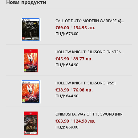
Нови продукти
CALL OF DUTY: MODERN WARFARE 4[PS5]
€69.00
134.95 лв.
ПЦД:
€79.00
HOLLOW KNIGHT: SILKSONG [NINTENDO SWITCH 2]
€45.90
89.77 лв.
ПЦД:
€54.90
HOLLOW KNIGHT: SILKSONG [PS5]
€38.90
76.08 лв.
ПЦД:
€44.90
ONIMUSHA: WAY OF THE SWORD [NINTENDO SWITCH 2]
€63.90
124.98 лв.
ПЦД:
€69.00