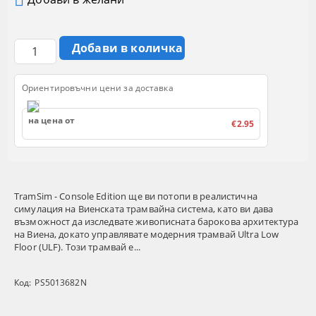
Ориентировъчни цени за доставка
на цена от
€2.95
TramSim - Console Edition ще ви потопи в реалистична
симулация на Виенската трамвайна система, като ви дава
възможност да изследвате живописната барокова архитектура
на Виена, докато управлявате модерния трамвай Ultra Low
Floor (ULF). Този трамвай е...
Код:
PS5013682N