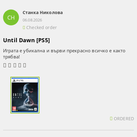
Станка Николова
СН
06.08.2026
Checked order
Until Dawn [PS5]
Играта е убикална и върви прекрасно всичко е както
трябва!
ORDERED