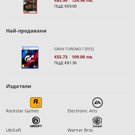
€63.90
124.98 лв.
ПЦД:
€69.00
Най-продавани
GRAN TURISMO 7 [PS5]
€55.73
109.00 лв.
ПЦД:
€81.30
Издатели
Rockstar Games
Electronic Arts
UbiSoft
Warner Bros