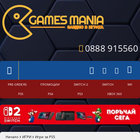
0888 915560
PRE-ORDERS
ПРОМОЦИИ
SWITCH 2
SWITCH
WII
PS5
PS4
PS3
XBOX 360
Начало
ИГРИ
Игри за PS5