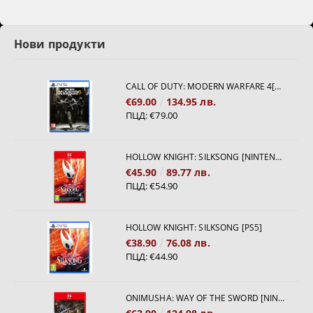
Нови продукти
CALL OF DUTY: MODERN WARFARE 4[PS5]
€69.00
134.95 лв.
ПЦД:
€79.00
HOLLOW KNIGHT: SILKSONG [NINTENDO SWITCH 2]
€45.90
89.77 лв.
ПЦД:
€54.90
HOLLOW KNIGHT: SILKSONG [PS5]
€38.90
76.08 лв.
ПЦД:
€44.90
ONIMUSHA: WAY OF THE SWORD [NINTENDO SWITCH 2]