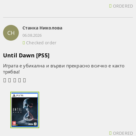
ORDERED
Станка Николова
СН
06.08.2026
Checked order
Until Dawn [PS5]
Играта е убикална и върви прекрасно всичко е както
трябва!
ORDERED