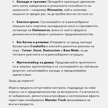
Каскади и трикове
: Овладейте зрелищни движения
като салта, завъртания и уникалните способности на
камионите – например
Rhinomite
, който използва
мощния си преден рог, за да пробие всичко по пътя си.
Епични арени
: Състезавайте се в разнообразни
локации като осветени каскадьорски зони и страховитото
леговище на
Skelesaurus
, всяка от които предлага
динамична атмосфера и уникални предизвикателства.
Бос битки и режими
: Изправете се срещу могъщи
босове като
Crushzilla
и опитайте различни режими на
игра –
Career
,
Stunt
,
Destruction
и
Boss Mode
, за да
тествате уменията си в разнообразни ситуации.
Мултиплейър за двама
: Предизвикайте приятелите
си в локален мултиплейър и се състезавайте за най-висок
резултат, изпълнявайки каскади и преодолявайки
препятствия.
Защо да играете?
Играта предлага интуитивни контроли, подходящи за нови
играчи, но и предизвикателства за ветераните. Съчетанието
от забавление, автентична атмосфера и експлозивни ефекти
гарантира незабравимо
Monster Truck
преживяване за
всички възрасти.