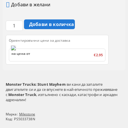
Добави в желани
Ориентировъчни цени за доставка
на цена от
€2.95
Monster Trucks: Stunt Mayhem
ви кани да запалите
двигателите си и да се впуснете в най-епичното преживяване
с
Monster Truck
, изпълнено с каскади, катастрофи и аркаден
адреналин!
Марка:
Milestone
Код:
PS5033738N