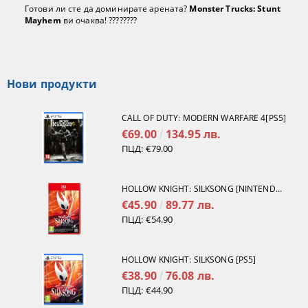
Готови ли сте да доминирате арената?
Monster Trucks: Stunt
Mayhem
ви очаква! ????????
Нови продукти
CALL OF DUTY: MODERN WARFARE 4[PS5]
€69.00
134.95 лв.
ПЦД:
€79.00
HOLLOW KNIGHT: SILKSONG [NINTENDO SWITCH 2]
€45.90
89.77 лв.
ПЦД:
€54.90
HOLLOW KNIGHT: SILKSONG [PS5]
€38.90
76.08 лв.
ПЦД:
€44.90