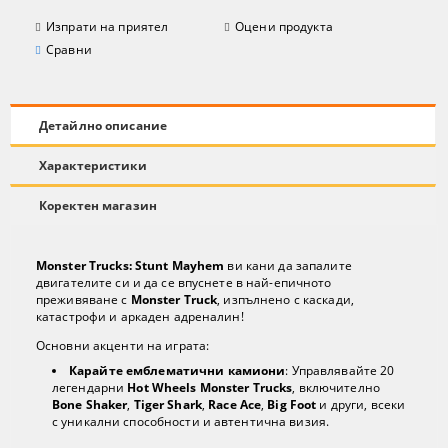
Изпрати на приятел
Оцени продукта
Сравни
Детайлно описание
Характеристики
Коректен магазин
Monster Trucks: Stunt Mayhem
ви кани да запалите
двигателите си и да се впуснете в най-епичното
преживяване с
Monster Truck
, изпълнено с каскади,
катастрофи и аркаден адреналин!
Основни акценти на играта:
Карайте емблематични камиони
: Управлявайте 20
легендарни
Hot Wheels Monster Trucks
, включително
Bone Shaker
,
Tiger Shark
,
Race Ace
,
Big Foot
и други, всеки
с уникални способности и автентична визия.