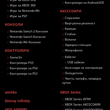
Контролери за Android/iOS
Игри за XBOX 360
Игри за Nintendo Wii
АКСЕСОАРИ
Игри за PSP
Слушалки
Виртуална реалност
КОНЗОЛИ
Камери
Nintendo Switch 2 Конзоли
Стойки
Nintendo Switch Конзоли
Волани
Nintendo Wii Конзоли
Зарядни станции
КОНТРОЛЕРИ
Микрофони
Кабели
GameSir
USB кабели
Контролери PS5
Аксесоари за контролери
Контролери за PS4
Охладители
Контролери за PS3
Чанти, калъфи, холдъри,
кутии
amiibo
XBOX Series
XBOX Series ИГРИ
Disney Infinity
XBOX Series АКСЕСОАРИ
SKYLANDERS
XBOX Series КОНТРОЛЕРИ