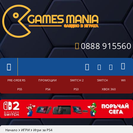
0888 915560
PRE-ORDERS
ПРОМОЦИИ
SWITCH 2
SWITCH
WII
PS5
PS4
PS3
XBOX 360
Начало
ИГРИ
Игри за PS4