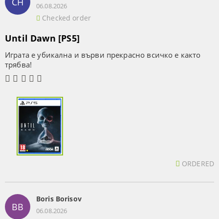
СН
06.08.2026
Checked order
Until Dawn [PS5]
Играта е убикална и върви прекрасно всичко е както
трябва!
ORDERED
Boris Borisov
BB
06.08.2026