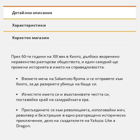
Детайлно описание
Характеристики
Коректен магазин
През 60-те години на XIX век в Киото, дълбоко вкоренено
неравенство разтърсва обществото, и един самурай ще
промени историята в името на справедливостта.
Вземете меча на Sakamoto Ryoma и се отправете към
Киото, за да разкриете убиеца на баща си.
Изчистете името си и възстановете честта си,
поставяйки край на самурайската ера.
Присъединете се към революцията, използвайки меч,
револвер и безстрашие в едно разгорещено историческо
приключение, дело на създателите на Yakuza: Like a
Dragon.