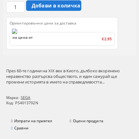
Ориентировъчни цени за доставка
на цена от
€2.95
През 60-те години на XIX век в Киото, дълбоко вкоренено
неравенство разтърсва обществото, и един самурай ще
промени историята в името на справедливостта...
Марка:
SEGA
Код:
PS4013792N
Изпрати на приятел
Оцени продукта
Сравни