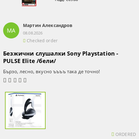
Мартин Александров
МА
08.08.2026
Checked order
Безжични слушалки Sony Playstation -
PULSE Elite /бели/
Бързо, лесно, вкусно ъъъъ така де точно!
ORDERED