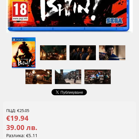
ПЦД: €25.05
€19.94
39.00 лв.
Разлика:
€5.11