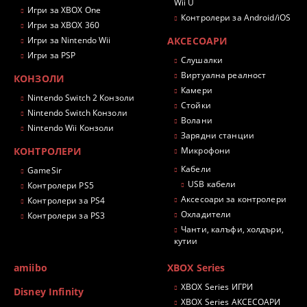
Wii U
Игри за XBOX One
Контролери за Android/iOS
Игри за XBOX 360
Игри за Nintendo Wii
АКСЕСОАРИ
Игри за PSP
Слушалки
Виртуална реалност
КОНЗОЛИ
Камери
Nintendo Switch 2 Конзоли
Стойки
Nintendo Switch Конзоли
Волани
Nintendo Wii Конзоли
Зарядни станции
КОНТРОЛЕРИ
Микрофони
Кабели
GameSir
USB кабели
Контролери PS5
Аксесоари за контролери
Контролери за PS4
Охладители
Контролери за PS3
Чанти, калъфи, холдъри,
кутии
amiibo
XBOX Series
XBOX Series ИГРИ
Disney Infinity
XBOX Series АКСЕСОАРИ