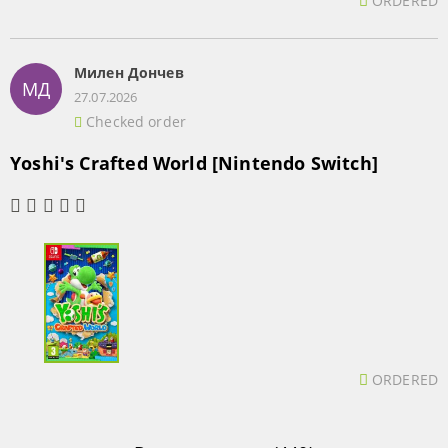
ORDERED
Милен Дончев
МД
27.07.2026
Checked order
Yoshi's Crafted World [Nintendo Switch]
ORDERED