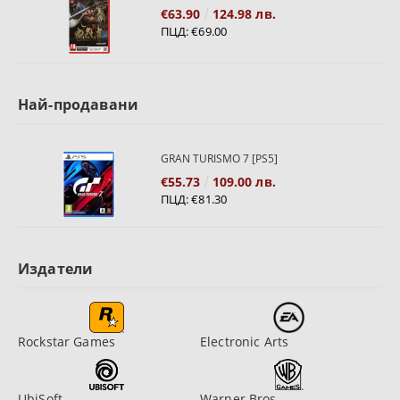
€63.90
124.98 лв.
ПЦД:
€69.00
Най-продавани
GRAN TURISMO 7 [PS5]
€55.73
109.00 лв.
ПЦД:
€81.30
Издатели
Rockstar Games
Electronic Arts
UbiSoft
Warner Bros