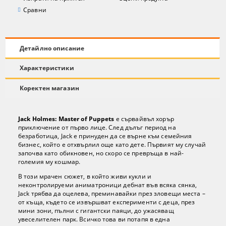
Сравни
Детайлно описание
Характеристики
Коректен магазин
Jack Holmes: Master of Puppets
е сървайвъл хорър
приключение от първо лице. След дълъг период на
безработица, Jack е принуден да се върне към семейния
бизнес, който е отхвърлил още като дете. Първият му случай
започва като обикновен, но скоро се превръща в най-
големия му кошмар.
В този мрачен сюжет, в който живи кукли и
неконтролируеми аниматроници дебнат във всяка сянка,
Jack трябва да оцелева, преминавайки през зловещи места –
от къща, където се извършват експерименти с деца, през
мини зони, пълни с гигантски паяци, до ужасяващ
увеселителен парк. Всичко това ви потапя в една