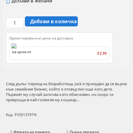
Добави в желани
Ориентировъчни цени за доставка
на цена от
€2.95
След дълъг период на безработица, Jack е принуден да се върне
към семейния бизнес, който е отхвърлил още като дете.
Първият му случай започва като обикновен, но скоро се
превръща в най-големия му кошмар...
Код:
PS5013797N
Изпрати на приятел
Оцени продукта