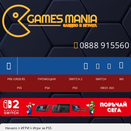
0888 915560
PRE-ORDERS
ПРОМОЦИИ
SWITCH 2
SWITCH
WII
PS5
PS4
PS3
XBOX 360
Начало
ИГРИ
Игри за PS5