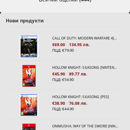
Нови продукти
CALL OF DUTY: MODERN WARFARE 4[PS5]
€69.00
134.95 лв.
ПЦД:
€79.00
HOLLOW KNIGHT: SILKSONG [NINTENDO SWITCH 2]
€45.90
89.77 лв.
ПЦД:
€54.90
HOLLOW KNIGHT: SILKSONG [PS5]
€38.90
76.08 лв.
ПЦД:
€44.90
ONIMUSHA: WAY OF THE SWORD [NINTENDO SWITCH 2]