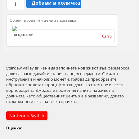
Ориентировъчни цени за доставка
на цена от
€2.95
Stardew Valley ви кани да започнете нов живот във фермерска
долина, наследявайки стария парцел на дядо си. С малко
инструменти и няколко монети, трябва да преобразите
обраслите полета в процъфтяващ дом. Но пътят не е лесен –
корпорацията Джоджа е променил начина на живот в
долината, като общественият център е в развалини, докато
възможностите са на всяка крачка...
Nintendo Switch
Оценка: