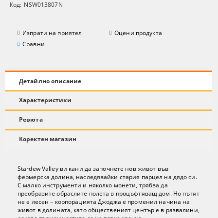
Код:
NSW013807N
Изпрати на приятел
Оцени продукта
Сравни
Детайлно описание
Характеристики
Ревюта
Коректен магазин
Stardew Valley ви кани да започнете нов живот във
фермерска долина, наследявайки стария парцел на дядо си.
С малко инструменти и няколко монети, трябва да
преобразите обраслите полета в процъфтяващ дом. Но пътят
не е лесен – корпорацията Джоджа е променил начина на
живот в долината, като общественият център е в развалини,