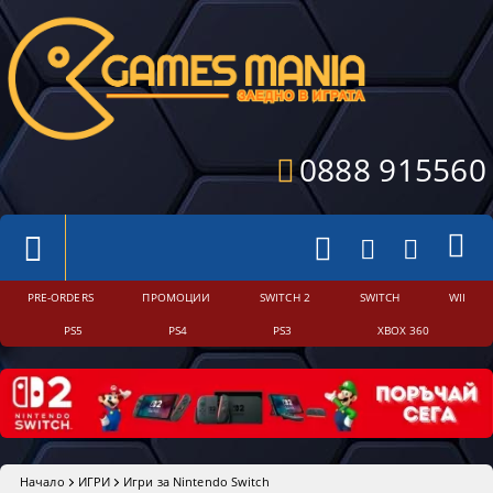
0888 915560
PRE-ORDERS
ПРОМОЦИИ
SWITCH 2
SWITCH
WII
PS5
PS4
PS3
XBOX 360
Начало
ИГРИ
Игри за Nintendo Switch