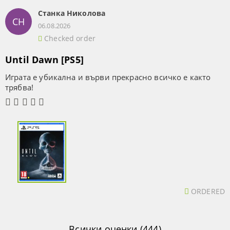
Станка Николова
СН
06.08.2026
Checked order
Until Dawn [PS5]
Играта е убикална и върви прекрасно всичко е както
трябва!
ORDERED
Всички оценки (444)