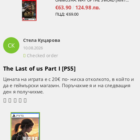
ONIMUSHA: WAY OF THE SWORD [NINTENDO SWITCH 2]
€63.90
124.98 лв.
ПЦД:
€69.00
Стела Куцарова
СК
10.08.2026
Checked order
The Last of us Part I [PS5]
Цената на играта е с 20€ по- ниска отколкото, в който и
да е геймърски магазин. Поръчахме я и на следващия
ден я получихме.