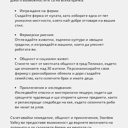
докато възможностите са на всяка крачка.
Изграждане на ферма:
Създайте ферма от нулата, като избирате една от пет
уникални местности, която най-добре отговаря на вашия
стил.
Фермерски умения:
Отглеждайте животни, зърнени култури и овощни
градини, и изграждайте машини, които да улеснят
работата ви.
Общност и социален живот:
Станете част от местната общност в град Пеликан, където
ще опознаете над 30 жители. Персонализирайте своя
фермер с разнообразни облекла и дори създайте
семейство, като сключите брак и имате деца.
Приключения и изследвания:
Изследвайте опасни и мистериозни пещери, където ще
срещнете чудовища и ще откриете ценни предмети, както
и релаксиращи следобеди на кея, където сезонните риби
ви чакат за улов.
Съчетавайки земеделие, общност и приключения, Stardew
Valley ви предоставя възможност да върнете величието на
долината и да създадете ферма на мечтите си.