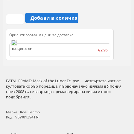
Ориентировъчни цени за доставка
на цена от
€2.95
FATAL FRAME: Mask of the Lunar Eclipse — четвъртата част от
култовата хорър поредица, първоначално излязла в Япония
през 2008 г., се завръща с ремастерирана визия и нови
подобрения!...
Марка:
Koei Tecmo
Код:
NSW013941N