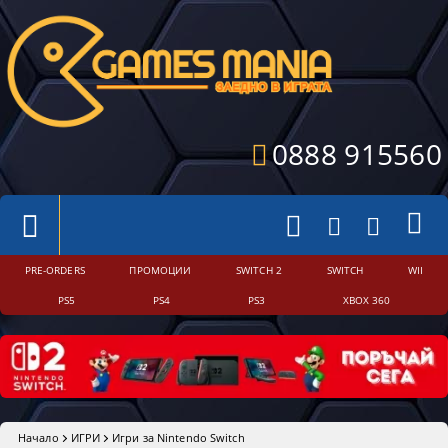
0888 915560
PRE-ORDERS
ПРОМОЦИИ
SWITCH 2
SWITCH
WII
PS5
PS4
PS3
XBOX 360
Начало
ИГРИ
Игри за Nintendo Switch