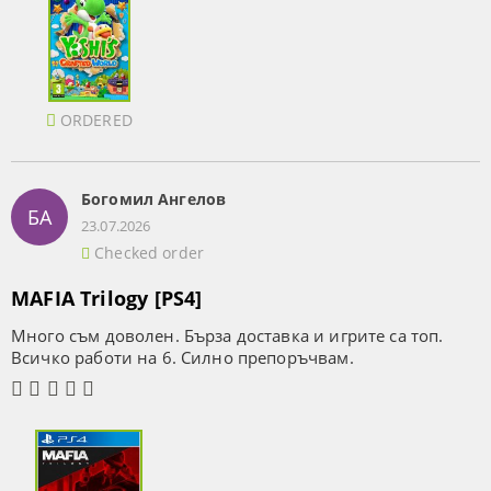
ORDERED
Богомил Ангелов
БА
23.07.2026
Checked order
MAFIA Trilogy [PS4]
Много съм доволен. Бърза доставка и игрите са топ.
Всичко работи на 6. Силно препоръчвам.