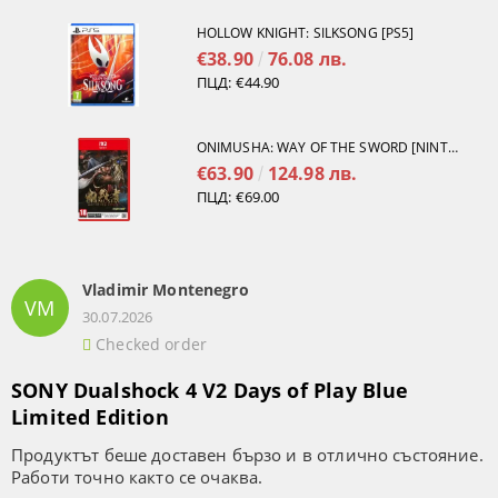
HOLLOW KNIGHT: SILKSONG [PS5]
€38.90
76.08 лв.
ПЦД:
€44.90
ONIMUSHA: WAY OF THE SWORD [NINTENDO SWITCH 2]
€63.90
124.98 лв.
ПЦД:
€69.00
Vladimir Montenegro
VM
30.07.2026
Checked order
SONY Dualshock 4 V2 Days of Play Blue
Limited Edition
Продуктът беше доставен бързо и в отлично състояние.
Работи точно както се очаква.