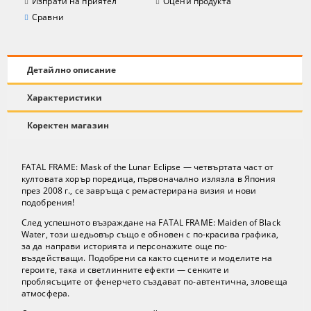
Изпрати на приятел
Оцени продукта
Сравни
Детайлно описание
Характеристики
Коректен магазин
FATAL FRAME: Mask of the Lunar Eclipse — четвъртата част от
култовата хорър поредица, първоначално излязла в Япония
през 2008 г., се завръща с ремастерирана визия и нови
подобрения!
След успешното възраждане на FATAL FRAME: Maiden of Black
Water, този шедьовър също е обновен с по-красива графика,
за да направи историята и персонажите още по-
въздействащи. Подобрени са както сцените и моделите на
героите, така и светлинните ефекти — сенките и
проблясъците от фенерчето създават по-автентична, зловеща
атмосфера.