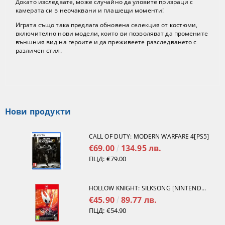
Докато изследвате, може случайно да уловите призраци с
камерата си в неочаквани и плашещи моменти!
Играта също така предлага обновена селекция от костюми,
включително нови модели, които ви позволяват да промените
външния вид на героите и да преживеете разследването с
различен стил.
Нови продукти
CALL OF DUTY: MODERN WARFARE 4[PS5]
€69.00
134.95 лв.
ПЦД:
€79.00
HOLLOW KNIGHT: SILKSONG [NINTENDO SWITCH 2]
€45.90
89.77 лв.
ПЦД:
€54.90