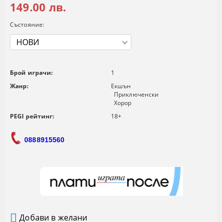
149.00 лв.
Състояние:
Брой играчи:
1
Жанр:
Екшън
Приключенски
Хорор
PEGI рейтинг:
18+
0888915560
Добави в желани