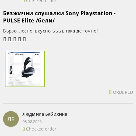
Checked order
Безжични слушалки Sony Playstation -
PULSE Elite /бели/
Бързо, лесно, вкусно ъъъъ така де точно!
ORDERED
Людмила Бабихина
ЛБ
08.08.2026
Checked order