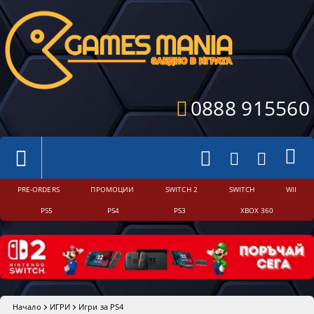
0888 915560
PRE-ORDERS
ПРОМОЦИИ
SWITCH 2
SWITCH
WII
PS5
PS4
PS3
XBOX 360
Начало
ИГРИ
Игри за PS4