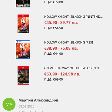
ПЦД:
€79.00
HOLLOW KNIGHT: SILKSONG [NINTENDO SWITCH 2]
€45.90
89.77 лв.
ПЦД:
€54.90
HOLLOW KNIGHT: SILKSONG [PS5]
€38.90
76.08 лв.
ПЦД:
€44.90
ONIMUSHA: WAY OF THE SWORD [NINTENDO SWITCH 2]
€63.90
124.98 лв.
ПЦД:
€69.00
Мартин Александров
МА
08.08.2026