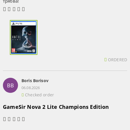
трябва!
ORDERED
Boris Borisov
BB
06.08.2026
Checked order
GameSir Nova 2 Lite Champions Edition