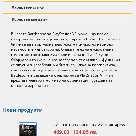
Характеристики
Коректен магазин
В играта Battlezone за PlayStation VR можеш да поемеш
контрола на най-мощния танк, наречен Cobra. Тръпката от
битките във виртуална реалност на уникални неонови
местности е неповторима. Очаква те една експлозивна
кампания, която може да бъде играна от 1 до 4 души.
Оборудвай танка си с разнообразие от оръжия и функции и
се впусни в незабравими битки с уникална перспектива,
която само виртуалната реалност може да ти предостави.
Battlezone е създадена специално за PlayStation VR и ти
предлага невероятно ниво на ориентация, усещане за
мащаб и адреналин!
Нови продукти
CALL OF DUTY: MODERN WARFARE 4[PS5]
€69.00
134.95 лв.