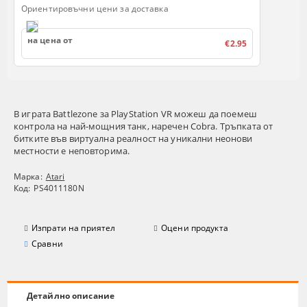
Ориентировъчни цени за доставка
на цена от
€2.95
В играта Battlezone за PlayStation VR можеш да поемеш
контрола на най-мощния танк, наречен Cobra. Тръпката от
битките във виртуална реалност на уникални неонови
местности е неповторима.
Марка:
Atari
Код:
PS4011180N
Изпрати на приятел
Оцени продукта
Сравни
Детайлно описание