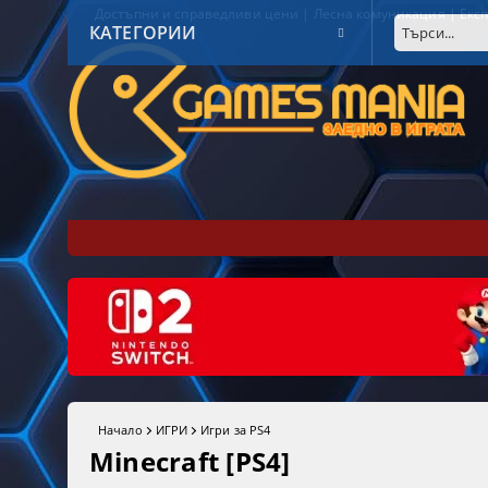
Достъпни и справедливи цени | Лесна комуникация | Експ
КАТЕГОРИИ
Начало
ИГРИ
Игри за PS4
Minecraft [PS4]