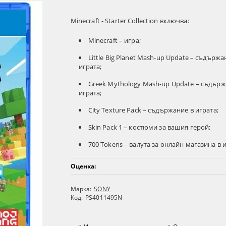
Minecraft - Starter Collection включва:
Minecraft – игра;
Little Big Planet Mash-up Update – съдържа
играта;
Greek Mythology Mash-up Update – съдърж
играта;
City Texture Pack – съдържание в играта;
Skin Pack 1 – костюми за вашия герой;
700 Tokens – валута за онлайн магазина в и
Оценка:
Марка:
SONY
Код:
PS4011495N