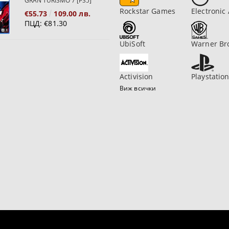
GRAN TURISMO 7 [PS5]
Rockstar Games
Electronic 
€55.73
109.00 лв.
ПЦД:
€81.30
UbiSoft
Warner Br
Activision
Playstatio
Виж всички