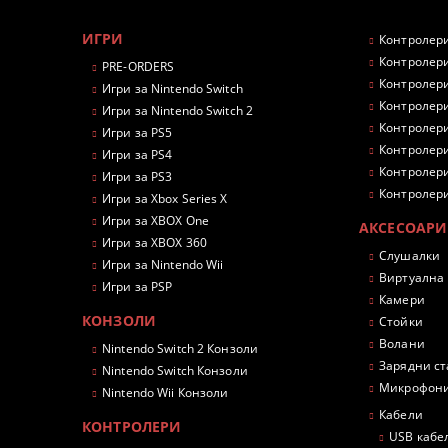
ИГРИ
Контролери
Контролери
PRE-ORDERS
Контролери
Игри за Nintendo Switch
Контролери
Игри за Nintendo Switch 2
Контролери
Игри за PS5
Контролери
Игри за PS4
Контролери
Игри за PS3
Контролери
Игри за Xbox Series X
Игри за XBOX One
АКСЕСОАРИ
Игри за XBOX 360
Слушалки
Игри за Nintendo Wii
Виртуална
Игри за PSP
Камери
КОНЗОЛИ
Стойки
Волани
Nintendo Switch 2 Конзоли
Зарядни с
Nintendo Switch Конзоли
Микрофон
Nintendo Wii Конзоли
Кабели
КОНТРОЛЕРИ
USB кабе