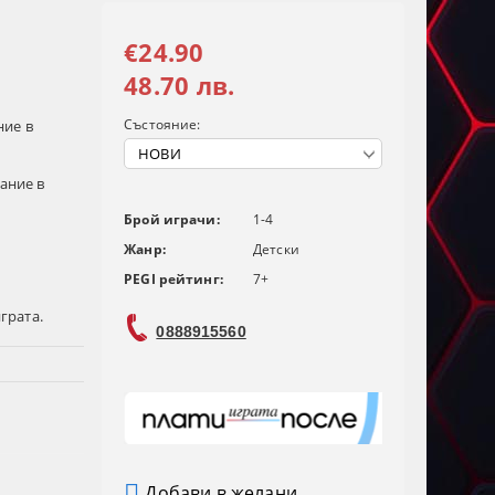
€24.90
48.70 лв.
Състояние:
ние в
ание в
Брой играчи:
1-4
Жанр:
Детски
PEGI рейтинг:
7+
грата.
0888915560
Добави в желани