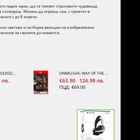
ато падне мрак, ще се появят страховити чудовища,
а сътвориш. Можеш да играеш сам, с приятел в
ение с до 8 играчи.
рни светове и по-бърза реакция на изобразяване.
ржание за сваляне до момента.
HOLLOW KNIGHT: SILKSONG [PS5]
ONIMUSHA: WAY OF THE SWORD [NINTENDO SWITCH 2]
 лв.
€63.90
124.98 лв.
ПЦД:
€69.00