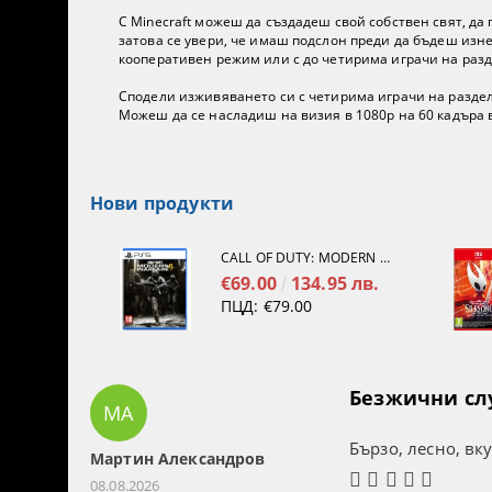
С Minecraft можеш да създадеш свой собствен свят, да
затова се увери, че имаш подслон преди да бъдеш изн
кооперативен режим или с до четирима играчи на разд
Сподели изживяването си с четирима играчи на раздел
Можеш да се насладиш на визия в 1080p на 60 кадъра 
Нови продукти
CALL OF DUTY: MODERN WARFARE 4[PS5]
€69.00
134.95 лв.
ПЦД:
€79.00
Безжични слуш
МА
Бързо, лесно, вк
Мартин Александров
08.08.2026