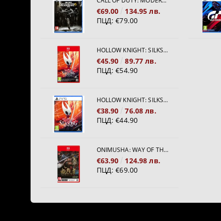
CALL OF DUTY: MODERN WARFARE 4[PS5]
€69.00
134.95 лв.
ПЦД:
€79.00
HOLLOW KNIGHT: SILKSONG [NINTENDO SWITCH 2]
€45.90
89.77 лв.
ПЦД:
€54.90
HOLLOW KNIGHT: SILKSONG [PS5]
€38.90
76.08 лв.
ПЦД:
€44.90
ONIMUSHA: WAY OF THE SWORD [NINTENDO SWITCH 2]
€63.90
124.98 лв.
ПЦД:
€69.00