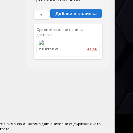
Ориентировъчни цени за
доставка
на цена от
€2.95
и версия включва и няколко допълнителни съдържания като
грата.