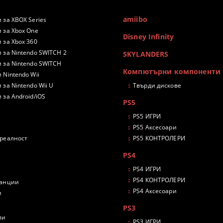
amiibo
 за XBOX Series
 за Xbox One
Disney Infinity
 за Xbox 360
 за Nintendo SWITCH 2
SKYLANDERS
 за Nintendo SWITCH
Компютърни компоненти
 Nintendo Wii
 за Nintendo Wii U
Твърди дискове
 за Android/iOS
PS5
PS5 ИГРИ
PS5 Аксесоари
 реалност
PS5 КОНТРОЛЕРИ
PS4
PS4 ИГРИ
PS4 КОНТРОЛЕРИ
танции
PS4 Аксесоари
и
PS3
ли
PS3 ИГРИ