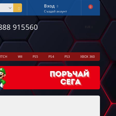
Вход
0
Създай акаунт
888 915560
EUR
ITCH
WII
PS5
PS4
PS3
XBOX 360