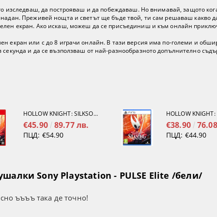
 го изследваш, да построяваш и да побеждаваш. Но внимавай, защото ког
енадан. Преживей нощта и светът ще бъде твой, ти сам решаваш какво д
елен екран. Ако искаш, можеш да се присъединиш и към онлайн приключ
ен екран или с до 8 играчи онлайн. В тази версия има по-големи и обши
в секунда и да се възползваш от най-разнообразното допълнително съдъ
HOLLOW KNIGHT: SILKSONG [NINTENDO SWITCH 2]
€45.90
89.77 лв.
€38.90
76.08
ПЦД:
€54.90
ПЦД:
€44.90
алки Sony Playstation - PULSE Elite /бели/
усно ъъъъ така де точно!