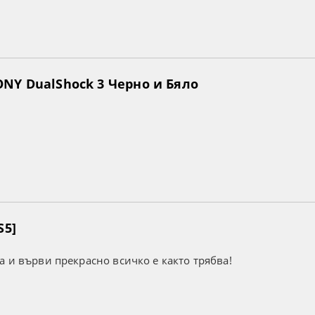
NY DualShock 3 Черно и Бяло
S5]
а и върви прекрасно всичко е както трябва!