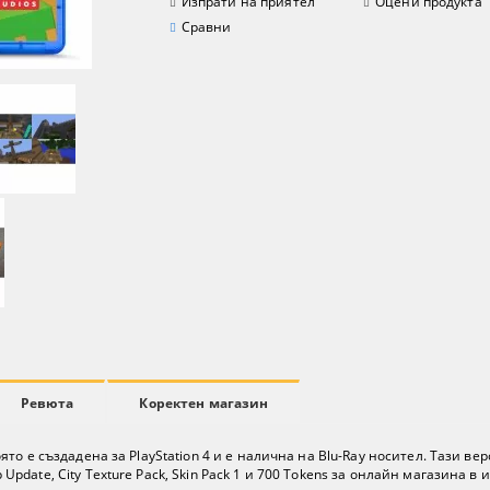
Изпрати на приятел
Оцени продукта
Сравни
Ревюта
Коректен магазин
t, която е създадена за PlayStation 4 и е налична на Blu-Ray носител. Таз
p Update, City Texture Pack, Skin Pack 1 и 700 Tokens за онлайн магазина в и