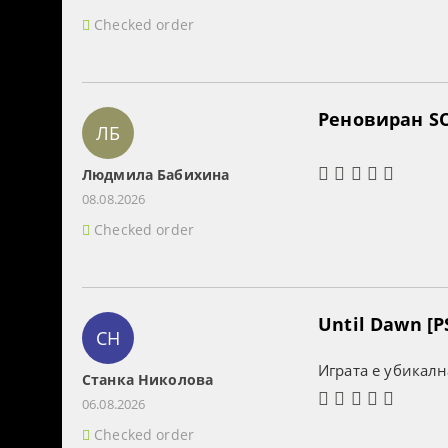
Checked order
Реновиран SO
ЛБ
Людмила Бабихина
08.08.2026
Checked order
Until Dawn [P
СН
Играта е убикалн
Станка Николова
06.08.2026
Checked order