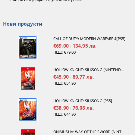
Нови продукти
CALL OF DUTY: MODERN WARFARE 4[PS5]
€69.00
134.95 лв.
ПЦД:
€79.00
HOLLOW KNIGHT: SILKSONG [NINTENDO SWITCH 2]
€45.90
89.77 лв.
ПЦД:
€54.90
HOLLOW KNIGHT: SILKSONG [PS5]
€38.90
76.08 лв.
ПЦД:
€44.90
ONIMUSHA: WAY OF THE SWORD [NINTENDO SWITCH 2]