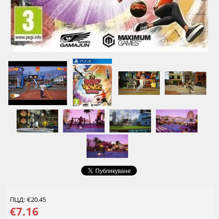
ПЦД: €20.45
€7.16