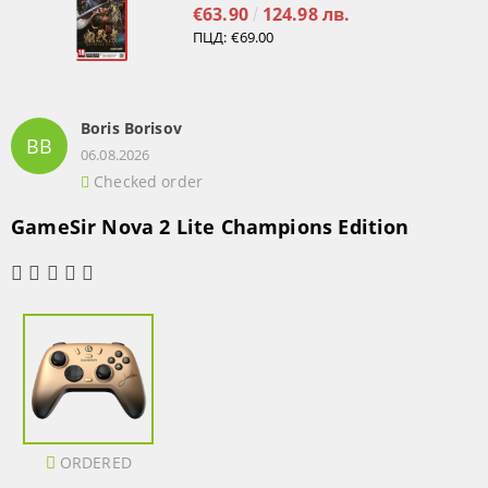
€63.90
124.98 лв.
ПЦД:
€69.00
Boris Borisov
BB
06.08.2026
Checked order
GameSir Nova 2 Lite Champions Edition
ORDERED