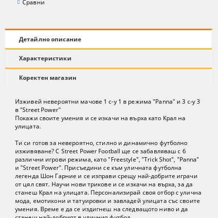
Сравни
Детайлно описание
Характеристики
Коректен магазин
Изживей невероятни мачове 1 с-у 1 в режима "Panna" и 3 с-у 3
в "Street Power"
Покажи своите умения и се изкачи на върха като Крал на
улицата.
Ти си готов за невероятно, стилно и динамично футболно
изживяване? С Street Power Football ще се забавляваш с 6
различни игрови режима, като "Freestyle", "Trick Shot", "Panna"
и "Street Power". Присъедини се към уличната футболна
легенда Шон Гарние и се изправи срещу най-добрите играчи
от цял свят. Научи нови трикове и се изкачи на върха, за да
станеш Крал на улицата. Персонализирай своя отбор с улична
мода, емотикони и татуировки и завладей улицата със своите
умения. Време е да се издигнеш на следващото ниво и да
станеш най-добрият в уличния футбол.