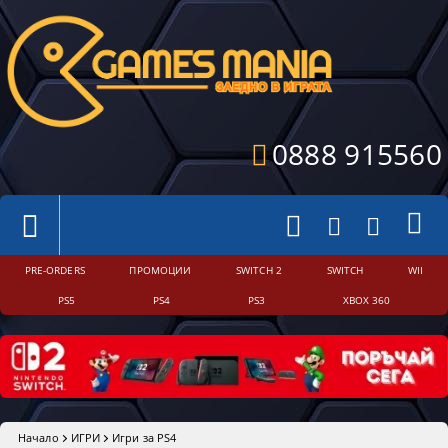
0888 915560
PRE-ORDERS
ПРОМОЦИИ
SWITCH 2
SWITCH
WII
PS5
PS4
PS3
XBOX 360
Начало
ИГРИ
Игри за PS4