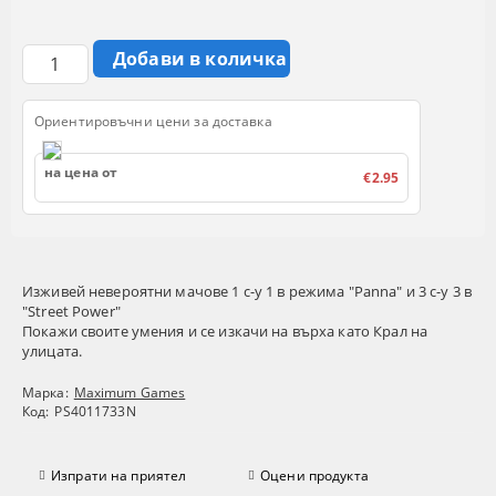
Ориентировъчни цени за доставка
на цена от
€2.95
Изживей невероятни мачове 1 с-у 1 в режима "Panna" и 3 с-у 3 в
"Street Power"
Покажи своите умения и се изкачи на върха като Крал на
улицата.
Марка:
Maximum Games
Код:
PS4011733N
Изпрати на приятел
Оцени продукта