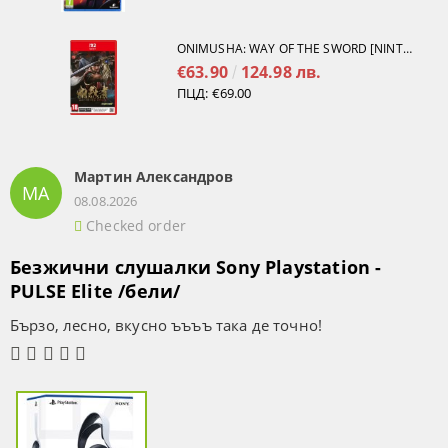
ONIMUSHA: WAY OF THE SWORD [NINTENDO SWITCH 2]
€63.90
124.98 лв.
ПЦД:
€69.00
Мартин Александров
МА
08.08.2026
Checked order
Безжични слушалки Sony Playstation -
PULSE Elite /бели/
Бързо, лесно, вкусно ъъъъ така де точно!