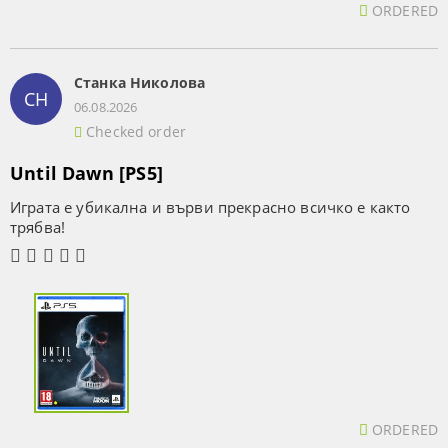
ORDERED
Станка Николова
СН
06.08.2026
Checked order
Until Dawn [PS5]
Играта е убикална и върви прекрасно всичко е както
трябва!
ORDERED