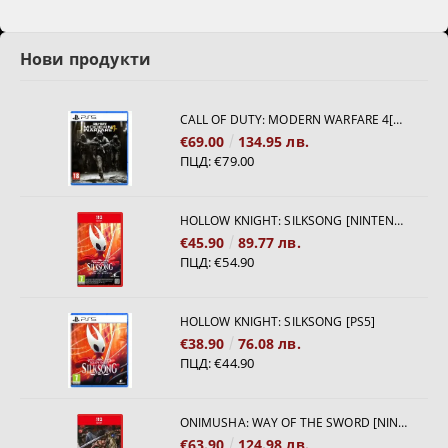
Нови продукти
CALL OF DUTY: MODERN WARFARE 4[PS5]
€69.00
134.95 лв.
ПЦД:
€79.00
HOLLOW KNIGHT: SILKSONG [NINTENDO SWITCH 2]
€45.90
89.77 лв.
ПЦД:
€54.90
HOLLOW KNIGHT: SILKSONG [PS5]
€38.90
76.08 лв.
ПЦД:
€44.90
ONIMUSHA: WAY OF THE SWORD [NINTENDO SWITCH 2]
€63.90
124.98 лв.