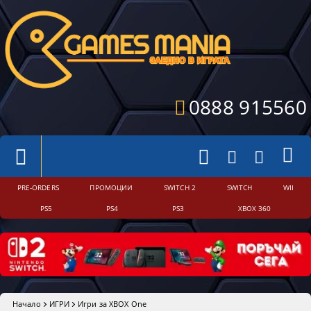
0888 915560
PRE-ORDERS
ПРОМОЦИИ
SWITCH 2
SWITCH
WII
PS5
PS4
PS3
XBOX 360
Начало
ИГРИ
Игри за XBOX One