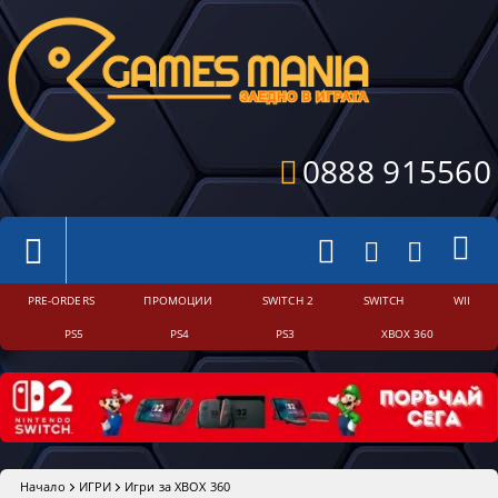
0888 915560
PRE-ORDERS
ПРОМОЦИИ
SWITCH 2
SWITCH
WII
PS5
PS4
PS3
XBOX 360
Начало
ИГРИ
Игри за XBOX 360