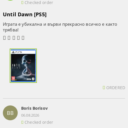
Checked order
Until Dawn [PS5]
Играта е убикална и върви прекрасно всичко е както
трябва!
ORDERED
Boris Borisov
BB
06.08.2026
Checked order