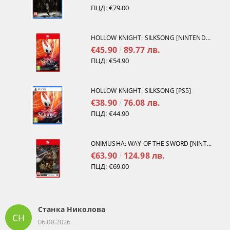
ПЦД:
€79.00
HOLLOW KNIGHT: SILKSONG [NINTENDO SWITCH 2]
€45.90
89.77 лв.
ПЦД:
€54.90
HOLLOW KNIGHT: SILKSONG [PS5]
€38.90
76.08 лв.
ПЦД:
€44.90
ONIMUSHA: WAY OF THE SWORD [NINTENDO SWITCH 2]
€63.90
124.98 лв.
ПЦД:
€69.00
Станка Николова
СН
06.08.2026