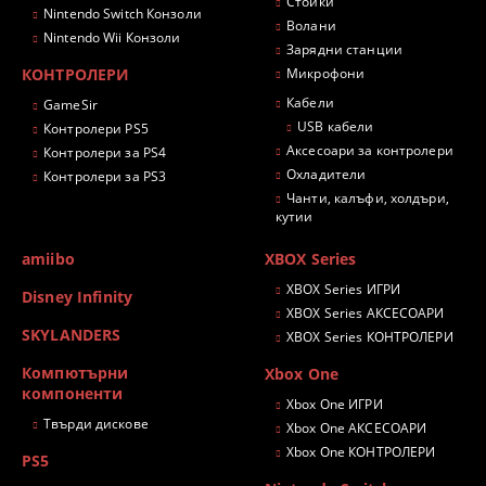
Стойки
Nintendo Switch Конзоли
Волани
Nintendo Wii Конзоли
Зарядни станции
КОНТРОЛЕРИ
Микрофони
Кабели
GameSir
USB кабели
Контролери PS5
Аксесоари за контролери
Контролери за PS4
Охладители
Контролери за PS3
Чанти, калъфи, холдъри,
кутии
amiibo
XBOX Series
XBOX Series ИГРИ
Disney Infinity
XBOX Series АКСЕСОАРИ
SKYLANDERS
XBOX Series КОНТРОЛЕРИ
Компютърни
Xbox One
компоненти
Xbox One ИГРИ
Твърди дискове
Xbox One АКСЕСОАРИ
Xbox One КОНТРОЛЕРИ
PS5