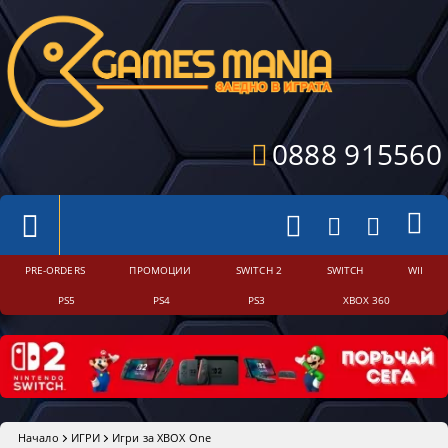
0888 915560
PRE-ORDERS
ПРОМОЦИИ
SWITCH 2
SWITCH
WII
PS5
PS4
PS3
XBOX 360
Начало
ИГРИ
Игри за XBOX One