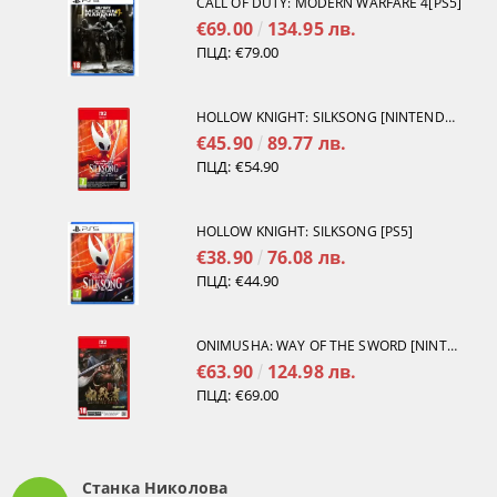
CALL OF DUTY: MODERN WARFARE 4[PS5]
€69.00
134.95 лв.
ПЦД:
€79.00
HOLLOW KNIGHT: SILKSONG [NINTENDO SWITCH 2]
€45.90
89.77 лв.
ПЦД:
€54.90
HOLLOW KNIGHT: SILKSONG [PS5]
€38.90
76.08 лв.
ПЦД:
€44.90
ONIMUSHA: WAY OF THE SWORD [NINTENDO SWITCH 2]
€63.90
124.98 лв.
ПЦД:
€69.00
Станка Николова