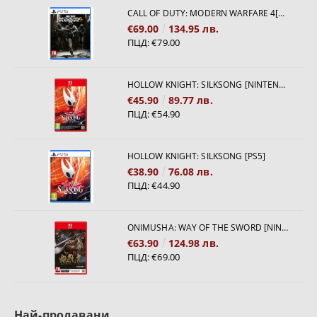
CALL OF DUTY: MODERN WARFARE 4[PS5]
€69.00
134.95 лв.
ПЦД:
€79.00
HOLLOW KNIGHT: SILKSONG [NINTENDO SWITCH 2]
€45.90
89.77 лв.
ПЦД:
€54.90
HOLLOW KNIGHT: SILKSONG [PS5]
€38.90
76.08 лв.
ПЦД:
€44.90
ONIMUSHA: WAY OF THE SWORD [NINTENDO SWITCH 2]
€63.90
124.98 лв.
ПЦД:
€69.00
Най-продавани