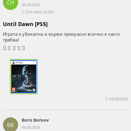
СН
06.08.2026
Checked order
Until Dawn [PS5]
Играта е убикална и върви прекрасно всичко е както
трябва!
ORDERED
Boris Borisov
BB
06.08.2026