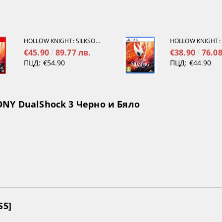
HOLLOW KNIGHT: SILKSONG [NINTENDO SWITCH 2]
€45.90
89.77 лв.
€38.90
76.08
ПЦД:
€54.90
ПЦД:
€44.90
NY DualShock 3 Черно и Бяло
S5]