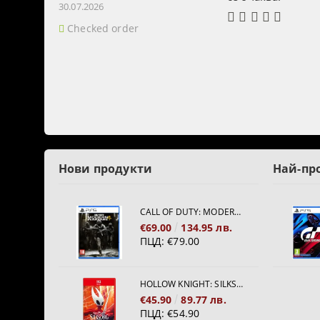
30.07.2026
Checked order
Нови продукти
Най-пр
CALL OF DUTY: MODERN WARFARE 4[PS5]
€69.00
134.95 лв.
ПЦД:
€79.00
HOLLOW KNIGHT: SILKSONG [NINTENDO SWITCH 2]
€45.90
89.77 лв.
ПЦД:
€54.90