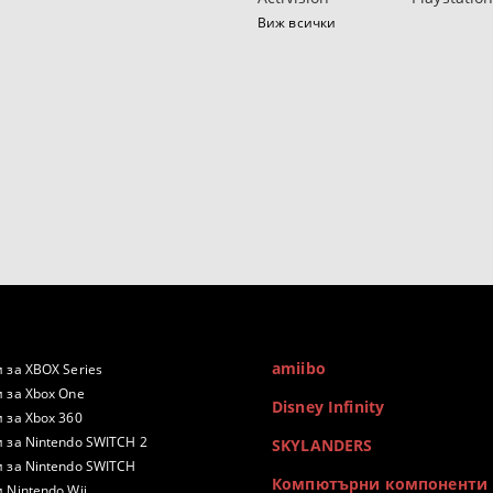
Виж всички
amiibo
 за XBOX Series
 за Xbox One
Disney Infinity
 за Xbox 360
 за Nintendo SWITCH 2
SKYLANDERS
 за Nintendo SWITCH
Компютърни компоненти
 Nintendo Wii