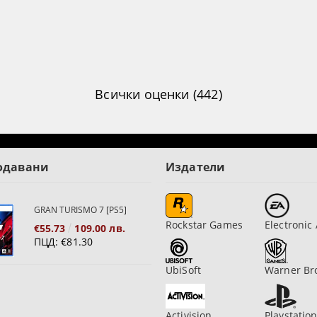
Всички оценки (442)
одавани
Издатели
GRAN TURISMO 7 [PS5]
Rockstar Games
Electronic 
€55.73
109.00 лв.
ПЦД:
€81.30
UbiSoft
Warner Br
Activision
Playstatio