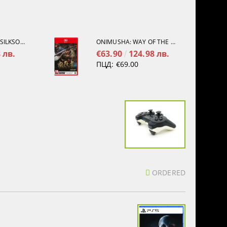
HOLLOW KNIGHT: SILKSONG [PS5]
ONIMUSHA: WAY OF THE SWORD [NINTENDO SWITCH 2]
 лв.
€63.90
124.98 лв.
ПЦД:
€69.00
ORDERED