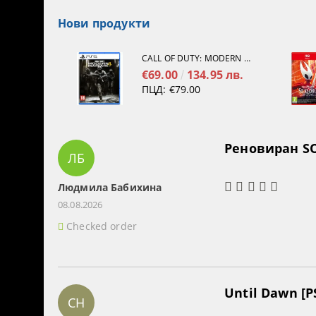
Нови продукти
CALL OF DUTY: MODERN WARFARE 4[PS5]
€69.00
134.95 лв.
ПЦД:
€79.00
Реновиран SO
ЛБ
Людмила Бабихина
08.08.2026
Checked order
Until Dawn [P
СН