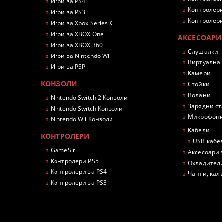
Игри за PS4
Контролери
Игри за PS3
Контролери
Игри за Xbox Series X
Игри за XBOX One
АКСЕСОАРИ
Игри за XBOX 360
Слушалки
Игри за Nintendo Wii
Виртуална
Игри за PSP
Камери
КОНЗОЛИ
Стойки
Волани
Nintendo Switch 2 Конзоли
Зарядни с
Nintendo Switch Конзоли
Микрофон
Nintendo Wii Конзоли
Кабели
КОНТРОЛЕРИ
USB кабе
GameSir
Аксесоари 
Контролери PS5
Охладител
Контролери за PS4
Чанти, кал
Контролери за PS3