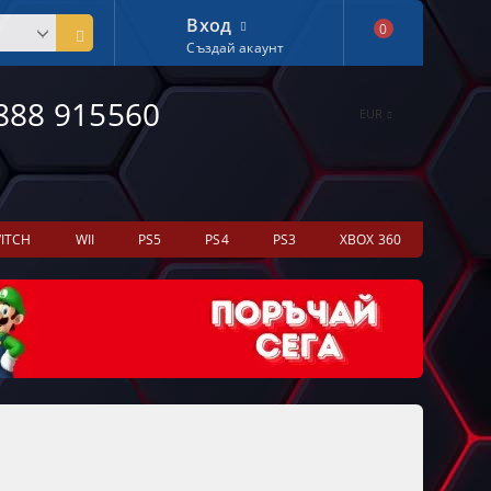
Вход
0
Създай акаунт
888 915560
EUR
ITCH
WII
PS5
PS4
PS3
XBOX 360