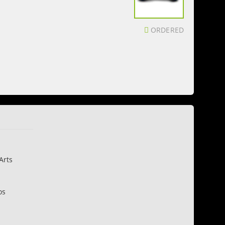
ORDERED
Arts
os
n