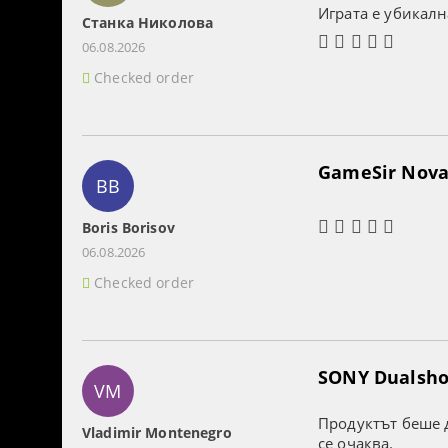
Играта е убикалн
Станка Николова
06.08.2026
Checked order
GameSir Nova 
BB
Boris Borisov
06.08.2026
Checked order
SONY Dualshoc
VM
Продуктът беше д
Vladimir Montenegro
се очаква.