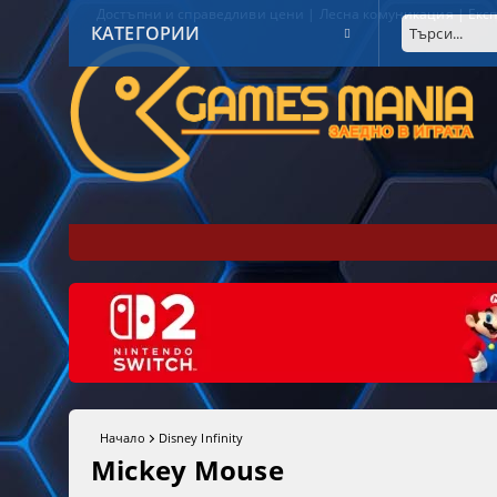
Достъпни и справедливи цени | Лесна комуникация | Експ
КАТЕГОРИИ
Начало
Disney Infinity
Mickey Mouse