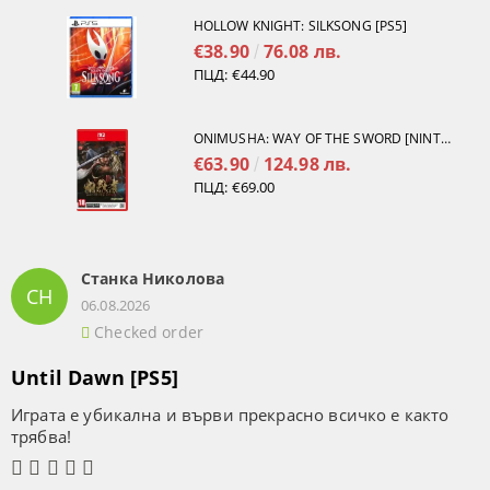
HOLLOW KNIGHT: SILKSONG [PS5]
€38.90
76.08 лв.
ПЦД:
€44.90
ONIMUSHA: WAY OF THE SWORD [NINTENDO SWITCH 2]
€63.90
124.98 лв.
ПЦД:
€69.00
Станка Николова
СН
06.08.2026
Checked order
Until Dawn [PS5]
Играта е убикална и върви прекрасно всичко е както
трябва!