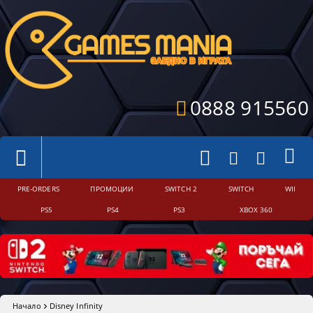
0888 915560
PRE-ORDERS
ПРОМОЦИИ
SWITCH 2
SWITCH
WII
PS5
PS4
PS3
XBOX 360
Начало
Disney Infinity