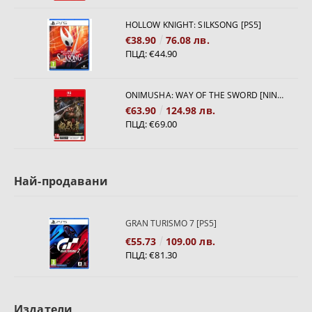
HOLLOW KNIGHT: SILKSONG [PS5]
€38.90
76.08 лв.
ПЦД:
€44.90
ONIMUSHA: WAY OF THE SWORD [NINTENDO SWITCH 2]
€63.90
124.98 лв.
ПЦД:
€69.00
Най-продавани
GRAN TURISMO 7 [PS5]
€55.73
109.00 лв.
ПЦД:
€81.30
Издатели