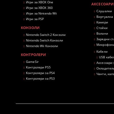
Игри за XBOX One
АКСЕСОАРИ
Игри за XBOX 360
Слушалки
Игри за Nintendo Wii
Виртуална
Игри за PSP
Камери
КОНЗОЛИ
Стойки
Волани
Nintendo Switch 2 Конзоли
Зарядни с
Nintendo Switch Конзоли
Микрофон
Nintendo Wii Конзоли
Кабели
КОНТРОЛЕРИ
USB кабе
GameSir
Аксесоари 
Контролери PS5
Охладител
Контролери за PS4
Чанти, кал
Контролери за PS3