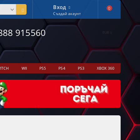
Вход
0
Създай акаунт
888 915560
EUR
ITCH
WII
PS5
PS4
PS3
XBOX 360