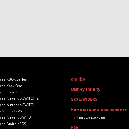
amiibo
 за XBOX Series
 за Xbox One
Disney Infinity
 за Xbox 360
 за Nintendo SWITCH 2
SKYLANDERS
 за Nintendo SWITCH
Компютърни компоненти
 Nintendo Wii
 за Nintendo Wii U
Твърди дискове
 за Android/iOS
PS5