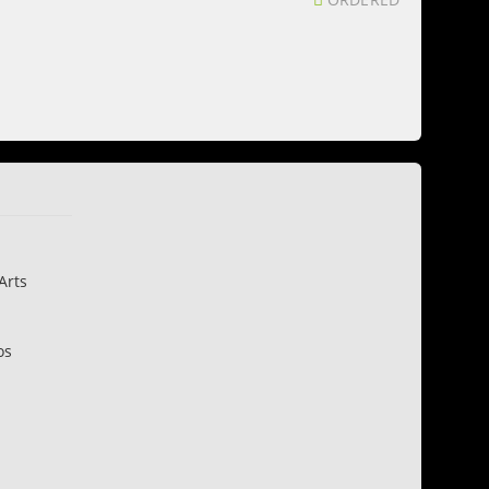
Arts
os
n