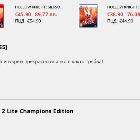
HOLLOW KNIGHT: SILKSONG [NINTENDO SWITCH 2]
€45.90
89.77 лв.
€38.90
76.08
ПЦД:
€54.90
ПЦД:
€44.90
S5]
а и върви прекрасно всичко е както трябва!
2 Lite Champions Edition