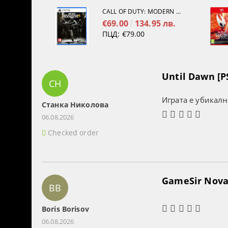
CALL OF DUTY: MODERN WARFARE 4[PS5]
€69.00
134.95 лв.
ПЦД:
€79.00
Until Dawn [P
СН
Играта е убикалн
Станка Николова
06.08.2026
Checked order
GameSir Nova 
BB
Boris Borisov
06.08.2026