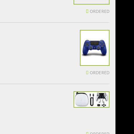
ORDERED
ORDERED
ORDERED