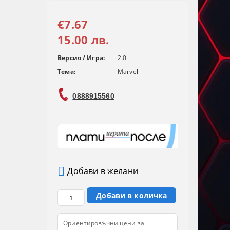
€7.67
15.00 лв.
Версия / Игра:
2.0
Тема:
Marvel
0888915560
Добави в желани
Ориентировъчни цени за