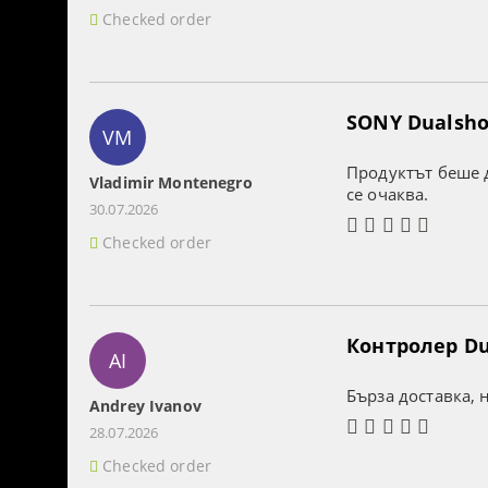
Checked order
SONY Dualshoc
VM
Продуктът беше д
Vladimir Montenegro
се очаква.
30.07.2026
Checked order
Контролер Dua
AI
Бърза доставка, 
Andrey Ivanov
28.07.2026
Checked order