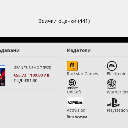
Всички оценки (441)
одавани
Издатели
GRAN TURISMO 7 [PS5]
Rockstar Games
Electronic 
€55.73
109.00 лв.
ПЦД:
€81.30
UbiSoft
Warner Br
Activision
Playstatio
Виж всички