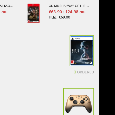
HOLLOW KNIGHT: SILKSONG [PS5]
ONIMUSHA: WAY OF THE SWORD [NINTENDO SWITCH 2]
 лв.
€63.90
124.98 лв.
ПЦД:
€69.00
ORDERED