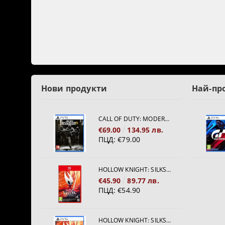
Нови продукти
Най-пр
CALL OF DUTY: MODERN WARFARE 4[PS5]
€69.00
134.95 лв.
ПЦД:
€79.00
HOLLOW KNIGHT: SILKSONG [NINTENDO SWITCH 2]
€45.90
89.77 лв.
ПЦД:
€54.90
HOLLOW KNIGHT: SILKSONG [PS5]