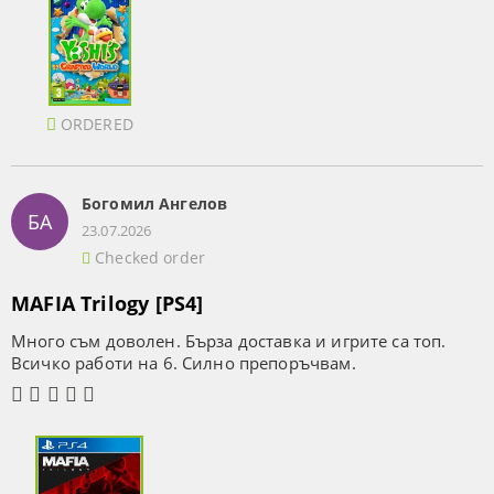
ORDERED
Богомил Ангелов
БА
23.07.2026
Checked order
MAFIA Trilogy [PS4]
Много съм доволен. Бърза доставка и игрите са топ.
Всичко работи на 6. Силно препоръчвам.