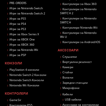
PRE-ORDERS
Контролери за Xbox 360
Игри за Nintendo Switch
Контролери за Nintendo
SWITCH 2
Игри за Nintendo Switch 2
Контролери за Nintendo
Игри за PS5
SWITCH
Игри за PS4
Контролери Nintendo Wii
Игри за PS3
Контролери за Nintendo
Игри за Xbox Series X
Wii U
Игри за XBOX One
Контролери за Android/iOS
Игри за XBOX 360
Игри за Nintendo Wii
АКСЕСОАРИ
Игри за PSP
Слушалки
Виртуална реалност
КОНЗОЛИ
Камери
PlayStation 4 конзоли
Стойки
Nintendo Switch 2 Конзоли
Волани
Nintendo Switch Конзоли
Зарядни станции
Nintendo Wii Конзоли
Микрофони
КОНТРОЛЕРИ
Кабели
USB кабели
GameSir
Аксесоари за контролери
Контролери PS5