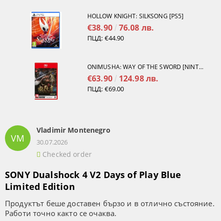
HOLLOW KNIGHT: SILKSONG [PS5]
€38.90
76.08 лв.
ПЦД:
€44.90
ONIMUSHA: WAY OF THE SWORD [NINTENDO SWITCH 2]
€63.90
124.98 лв.
ПЦД:
€69.00
Vladimir Montenegro
VM
30.07.2026
Checked order
SONY Dualshock 4 V2 Days of Play Blue
Limited Edition
Продуктът беше доставен бързо и в отлично състояние.
Работи точно както се очаква.