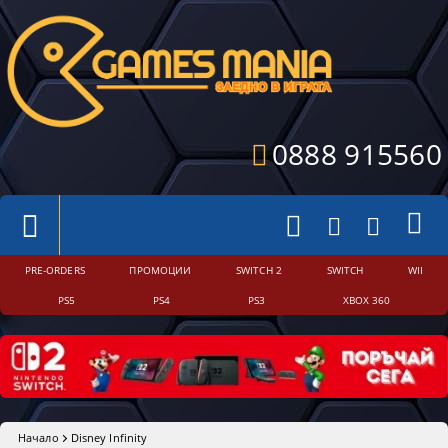
0888 915560
PRE-ORDERS
ПРОМОЦИИ
SWITCH 2
SWITCH
WII
PS5
PS4
PS3
XBOX 360
Начало
Disney Infinity