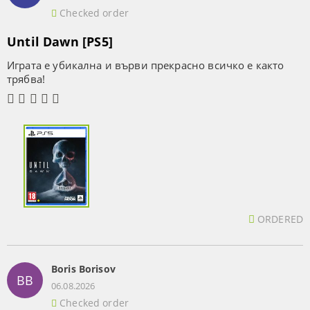
Checked order
Until Dawn [PS5]
Играта е убикална и върви прекрасно всичко е както
трябва!
ORDERED
Boris Borisov
BB
06.08.2026
Checked order