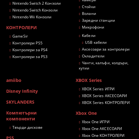
Nintendo Switch 2 Конзоли
Стойки
Nintendo Switch Конзоли
Волани
Nintendo Wii Конзоли
Зарядни станции
КОНТРОЛЕРИ
Микрофони
Кабели
GameSir
USB кабели
Контролери PS5
Аксесоари за контролери
Контролери за PS4
Охладители
Контролери за PS3
Чанти, калъфи, холдъри,
кутии
amiibo
XBOX Series
XBOX Series ИГРИ
Disney Infinity
XBOX Series АКСЕСОАРИ
SKYLANDERS
XBOX Series КОНТРОЛЕРИ
Компютърни
Xbox One
компоненти
Xbox One ИГРИ
Твърди дискове
Xbox One АКСЕСОАРИ
Xbox One КОНТРОЛЕРИ
PS5