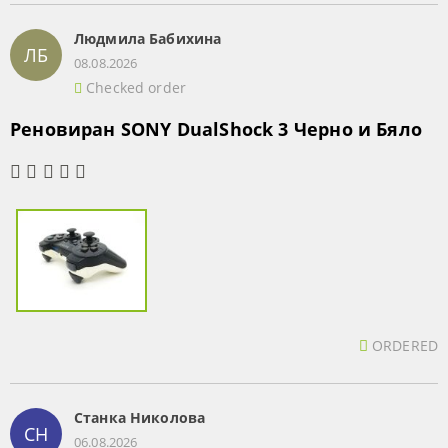
Людмила Бабихина
ЛБ
08.08.2026
Checked order
Реновиран SONY DualShock 3 Черно и Бяло
ORDERED
Станка Николова
СН
06.08.2026