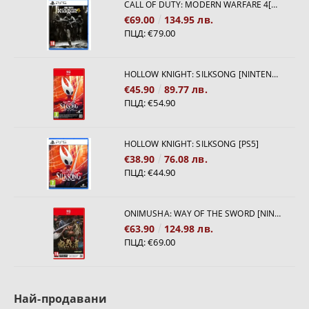
CALL OF DUTY: MODERN WARFARE 4[PS5]
€69.00
134.95 лв.
ПЦД:
€79.00
HOLLOW KNIGHT: SILKSONG [NINTENDO SWITCH 2]
€45.90
89.77 лв.
ПЦД:
€54.90
HOLLOW KNIGHT: SILKSONG [PS5]
€38.90
76.08 лв.
ПЦД:
€44.90
ONIMUSHA: WAY OF THE SWORD [NINTENDO SWITCH 2]
€63.90
124.98 лв.
ПЦД:
€69.00
Най-продавани