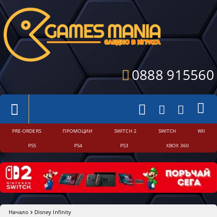
0888 915560
PRE-ORDERS
ПРОМОЦИИ
SWITCH 2
SWITCH
WII
PS5
PS4
PS3
XBOX 360
Начало
Disney Infinity