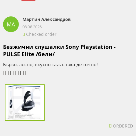
Мартин Александров
МА
08.08.2026
Checked order
Безжични слушалки Sony Playstation -
PULSE Elite /бели/
Бързо, лесно, вкусно ъъъъ така де точно!
ORDERED