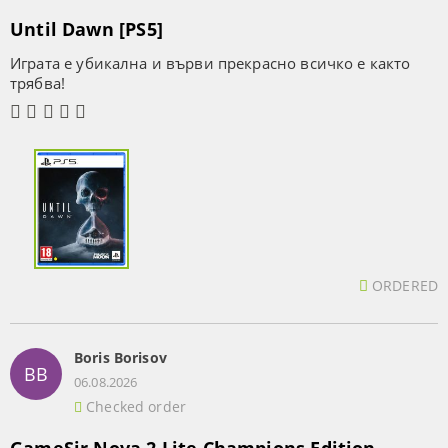
Until Dawn [PS5]
Играта е убикална и върви прекрасно всичко е както
трябва!
ORDERED
Boris Borisov
BB
06.08.2026
Checked order
GameSir Nova 2 Lite Champions Edition