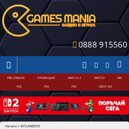
0888 915560
PRE-ORDERS
ПРОМОЦИИ
SWITCH 2
SWITCH
WII
PS5
PS4
PS3
XBOX 360
Начало
SKYLANDERS