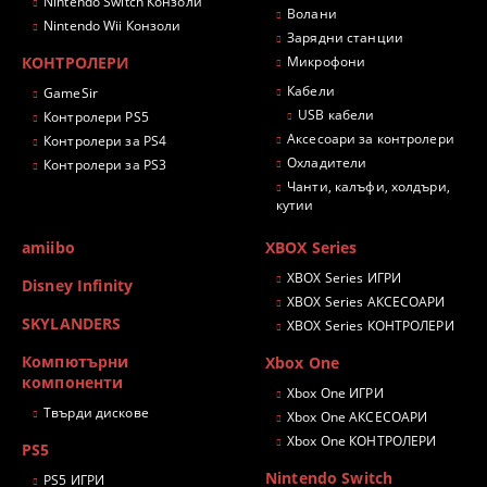
Nintendo Switch Конзоли
Волани
Nintendo Wii Конзоли
Зарядни станции
КОНТРОЛЕРИ
Микрофони
Кабели
GameSir
USB кабели
Контролери PS5
Аксесоари за контролери
Контролери за PS4
Охладители
Контролери за PS3
Чанти, калъфи, холдъри,
кутии
amiibo
XBOX Series
XBOX Series ИГРИ
Disney Infinity
XBOX Series АКСЕСОАРИ
SKYLANDERS
XBOX Series КОНТРОЛЕРИ
Компютърни
Xbox One
компоненти
Xbox One ИГРИ
Твърди дискове
Xbox One АКСЕСОАРИ
Xbox One КОНТРОЛЕРИ
PS5
Nintendo Switch
PS5 ИГРИ