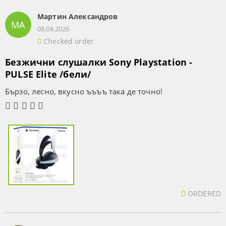
Мартин Александров
МА
08.08.2026
Checked order
Безжични слушалки Sony Playstation -
PULSE Elite /бели/
Бързо, лесно, вкусно ъъъъ така де точно!
ORDERED