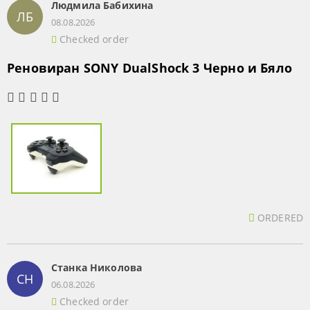
Людмила Бабихина
ЛБ
08.08.2026
Checked order
Реновиран SONY DualShock 3 Черно и Бяло
ORDERED
Станка Николова
СН
06.08.2026
Checked order