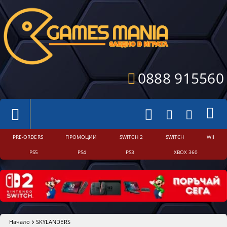
0888 915560
PRE-ORDERS
ПРОМОЦИИ
SWITCH 2
SWITCH
WII
PS5
PS4
PS3
XBOX 360
Начало
SKYLANDERS