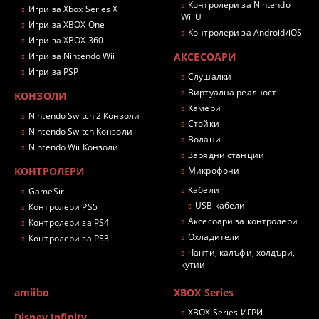
Контролери за Nintendo
Игри за Xbox Series X
Wii U
Игри за XBOX One
Контролери за Android/iOS
Игри за XBOX 360
Игри за Nintendo Wii
АКСЕСОАРИ
Игри за PSP
Слушалки
Виртуална реалност
КОНЗОЛИ
Камери
Nintendo Switch 2 Конзоли
Стойки
Nintendo Switch Конзоли
Волани
Nintendo Wii Конзоли
Зарядни станции
КОНТРОЛЕРИ
Микрофони
Кабели
GameSir
USB кабели
Контролери PS5
Аксесоари за контролери
Контролери за PS4
Охладители
Контролери за PS3
Чанти, калъфи, холдъри,
кутии
amiibo
XBOX Series
XBOX Series ИГРИ
Disney Infinity