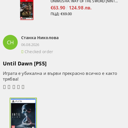
ONIMUSHA: WAY OF THE SWORD [NINTENDO SWITCH 2]
€63.90
124.98 лв.
ПЦД:
€69.00
Станка Николова
СН
06.08.2026
Checked order
Until Dawn [PS5]
Играта е убикална и върви прекрасно всичко е както
трябва!