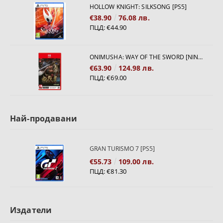
HOLLOW KNIGHT: SILKSONG [PS5]
€38.90
76.08 лв.
ПЦД:
€44.90
ONIMUSHA: WAY OF THE SWORD [NINTENDO SWITCH 2]
€63.90
124.98 лв.
ПЦД:
€69.00
Най-продавани
GRAN TURISMO 7 [PS5]
€55.73
109.00 лв.
ПЦД:
€81.30
Издатели