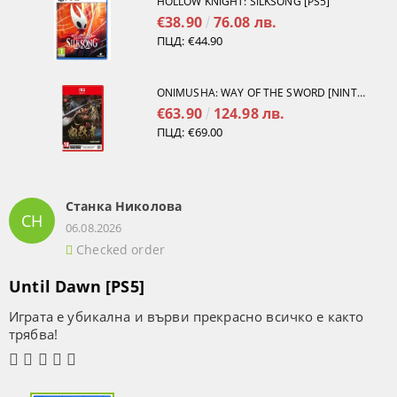
HOLLOW KNIGHT: SILKSONG [PS5]
€38.90
76.08 лв.
ПЦД:
€44.90
ONIMUSHA: WAY OF THE SWORD [NINTENDO SWITCH 2]
€63.90
124.98 лв.
ПЦД:
€69.00
Станка Николова
СН
06.08.2026
Checked order
Until Dawn [PS5]
Играта е убикална и върви прекрасно всичко е както
трябва!