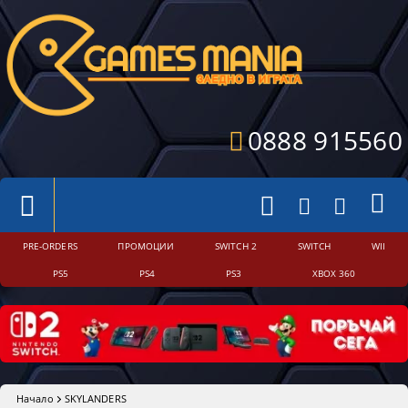
0888 915560
PRE-ORDERS
ПРОМОЦИИ
SWITCH 2
SWITCH
WII
PS5
PS4
PS3
XBOX 360
Начало
SKYLANDERS