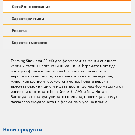
Детайлно описание
Характеристики
Ревюта
Коректен магазин
Farming Simulator 22 сбъдва фермерските мечти със шест
карти и стотици автентични машини. Играчите могат да
изградят ферма в три разнообразни американски и
европейски местности, занимавайки се със земеделие,
животновъдство и горско стопанство. Новата версия
включва сезонни цикли и дава достъп до над 400 машини от
известни марки като John Deere, CLAAS и New Holland.
Засаждането на култури като пшеница, царевица и памук
позволява създаването на ферма по вкуса на играча.
Нови продукти