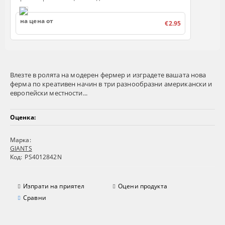
на цена от
€2.95
Влезте в ролята на модерен фермер и изградете вашата нова
ферма по креативен начин в три разнообразни американски и
европейски местности...
Оценка:
Марка:
GIANTS
Код:
PS4012842N
Изпрати на приятел
Оцени продукта
Сравни