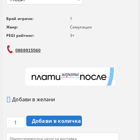
Брой играчи:
1
Жанр:
Симулации
PEGI рейтинг:
3+
0888915560
Добави в желани
Ориентировъчни цени за доставка