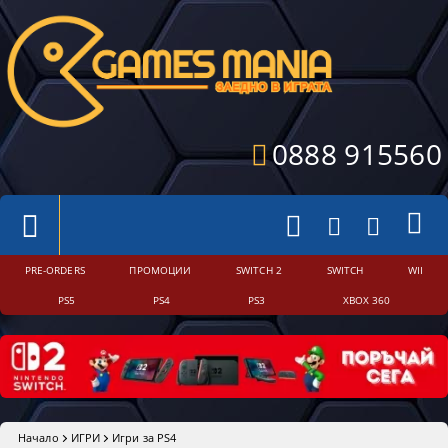
0888 915560
PRE-ORDERS
ПРОМОЦИИ
SWITCH 2
SWITCH
WII
PS5
PS4
PS3
XBOX 360
Начало
ИГРИ
Игри за PS4