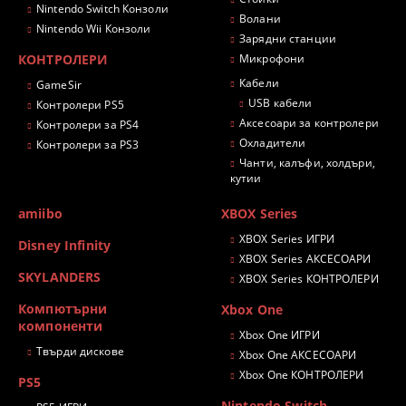
Nintendo Switch Конзоли
Волани
Nintendo Wii Конзоли
Зарядни станции
КОНТРОЛЕРИ
Микрофони
Кабели
GameSir
USB кабели
Контролери PS5
Аксесоари за контролери
Контролери за PS4
Охладители
Контролери за PS3
Чанти, калъфи, холдъри,
кутии
amiibo
XBOX Series
XBOX Series ИГРИ
Disney Infinity
XBOX Series АКСЕСОАРИ
SKYLANDERS
XBOX Series КОНТРОЛЕРИ
Компютърни
Xbox One
компоненти
Xbox One ИГРИ
Твърди дискове
Xbox One АКСЕСОАРИ
Xbox One КОНТРОЛЕРИ
PS5
Nintendo Switch