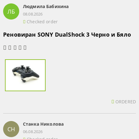
Людмила Бабихина
ЛБ
08.08.2026
Checked order
Реновиран SONY DualShock 3 Черно и Бяло
ORDERED
Станка Николова
СН
06.08.2026