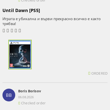
Checked order
Until Dawn [PS5]
Играта е убикална и върви прекрасно всичко е както
трябва!
ORDERED
Boris Borisov
BB
06.08.2026
Checked order