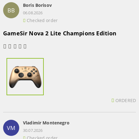
Boris Borisov
BB
06.08.2026
Checked order
GameSir Nova 2 Lite Champions Edition
ORDERED
Vladimir Montenegro
VM
30.07.2026
Checked order