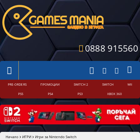
0888 915560
PRE-ORDERS
ПРОМОЦИИ
SWITCH 2
SWITCH
WII
PS5
PS4
PS3
XBOX 360
Начало
ИГРИ
Игри за Nintendo Switch