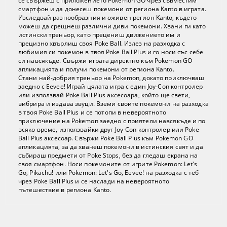
се свържеш с приложението Pokemon GO чрез съвместим
смартфон и да донесеш покемони от региона Kanto в играта.
Изследвай разнообразния и оживен регион Kanto, където
можеш да срещнеш различни диви покемони. Хвани ги като
истински треньор, като прецениш движението им и
прецизно хвърлиш своя Poke Ball. Излез на разходка с
любимия си покемон в твоя Poke Ball Plus и го носи със себе
си навсякъде. Свържи играта директно към Pokemon GO
апликацията и получи покемони от региона Kanto.
Стани най-добрия треньор на Pokemon, докато приключваш
заедно с Eevee! Играй цялата игра с един Joy-Con контролер
или използвай Poke Ball Plus аксесоара, който ще свети,
вибрира и издава звуци. Вземи своите покемони на разходка
в твоя Poke Ball Plus и се потопи в невероятното
приключение на Pokemon заедно с приятели навсякъде и по
всяко време, използвайки друг Joy-Con контролер или Poke
Ball Plus аксесоар. Свържи Poke Ball Plus към Pokemon GO
апликацията, за да хванеш покемони в истинския свят и да
събираш предмети от Poke Stops, без да гледаш екрана на
своя смартфон. Носи покемоните от игрите Pokemon: Let's
Go, Pikachu! или Pokemon: Let's Go, Eevee! на разходка с теб
чрез Poke Ball Plus и се наслади на невероятното
пътешествие в региона Kanto.