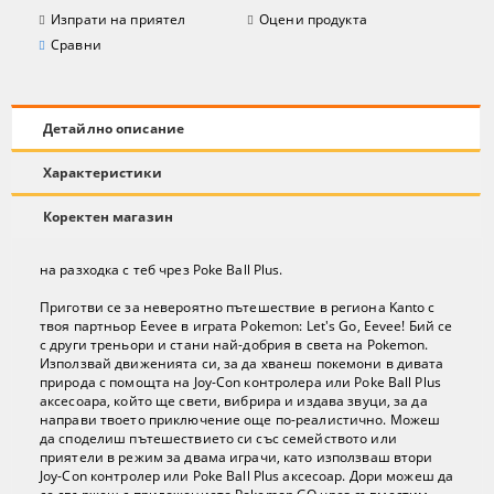
Изпрати на приятел
Оцени продукта
Сравни
Детайлно описание
Характеристики
Коректен магазин
на разходка с теб чрез Poke Ball Plus.
Приготви се за невероятно пътешествие в региона Kanto с
твоя партньор Eevee в играта Pokemon: Let's Go, Eevee! Бий се
с други треньори и стани най-добрия в света на Pokemon.
Използвай движенията си, за да хванеш покемони в дивата
природа с помощта на Joy-Con контролера или Poke Ball Plus
аксесоара, който ще свети, вибрира и издава звуци, за да
направи твоето приключение още по-реалистично. Можеш
да споделиш пътешествието си със семейството или
приятели в режим за двама играчи, като използваш втори
Joy-Con контролер или Poke Ball Plus аксесоар. Дори можеш да