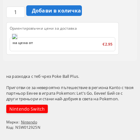
Ориентировъчни цени за доставка
на цена от
€2.95
на разходка с теб чрез Poke Ball Plus.
Приготви се за невероятно пътешествие в региона Kanto с твоя
партньор Eevee в играта Pokemon: Let's Go, Eevee! Бий се с
други треньори и стани най-добрия в света на Pokemon.
Nintendo Switch
Марка:
Nintendo
Код:
NSW012925N