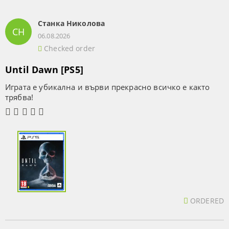
Станка Николова
СН
06.08.2026
Checked order
Until Dawn [PS5]
Играта е убикална и върви прекрасно всичко е както
трябва!
ORDERED