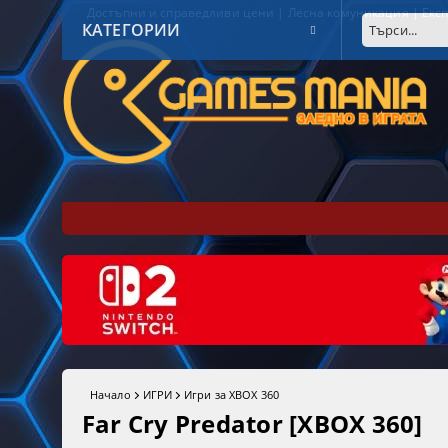
Достъпни и справедливи цени | Лесна комуникация | Експ
КАТЕГОРИИ
Начало
ИГРИ
Игри за XBOX 360
Far Cry Predator [XBOX 360]