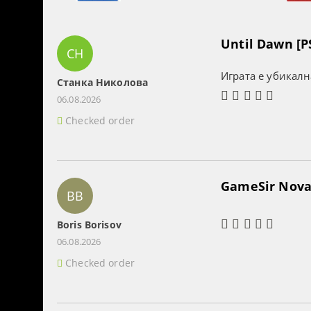
Until Dawn [P
СН
Играта е убикалн
Станка Николова
06.08.2026
Checked order
GameSir Nova 
BB
Boris Borisov
06.08.2026
Checked order