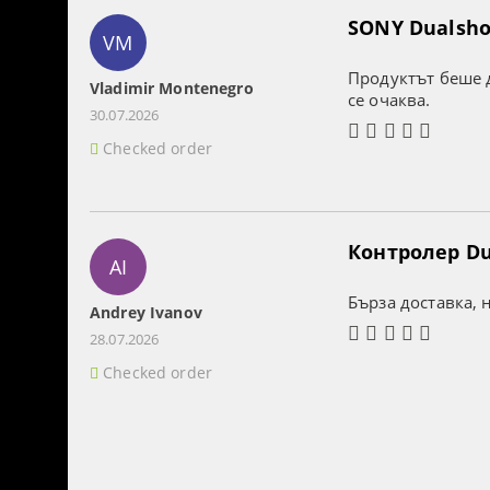
SONY Dualshoc
VM
Продуктът беше д
Vladimir Montenegro
се очаква.
30.07.2026
Checked order
Контролер Dua
AI
Бърза доставка, 
Andrey Ivanov
28.07.2026
Checked order