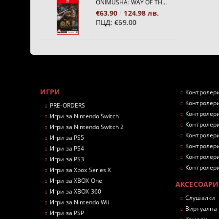
ONIMUSHA: WAY OF THE SWORD [NINTENDO SWITCH 2]
€63.90
124.98 лв.
ПЦД:
€69.00
ИГРИ
Контролери
Контролери
PRE-ORDERS
Контролери
Игри за Nintendo Switch
Контролери
Игри за Nintendo Switch 2
Контролери
Игри за PS5
Контролери
Игри за PS4
Контролери
Игри за PS3
Контролери
Игри за Xbox Series X
Игри за XBOX One
АКСЕСОАРИ
Игри за XBOX 360
Слушалки
Игри за Nintendo Wii
Виртуална
Игри за PSP