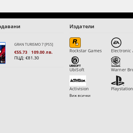
одавани
Издатели
GRAN TURISMO 7 [PS5]
Rockstar Games
Electronic 
€55.73
109.00 лв.
ПЦД:
€81.30
UbiSoft
Warner Br
Activision
Playstatio
Виж всички