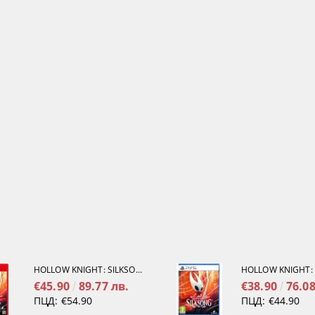
HOLLOW KNIGHT: SILKSONG [NINTENDO SWITCH 2]
€45.90
89.77 лв.
€38.90
76.08
ПЦД:
€54.90
ПЦД:
€44.90