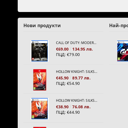
Нови продукти
Най-пр
CALL OF DUTY: MODERN WARFARE 4[PS5]
€69.00
134.95 лв.
ПЦД:
€79.00
HOLLOW KNIGHT: SILKSONG [NINTENDO SWITCH 2]
€45.90
89.77 лв.
ПЦД:
€54.90
HOLLOW KNIGHT: SILKSONG [PS5]
€38.90
76.08 лв.
ПЦД:
€44.90