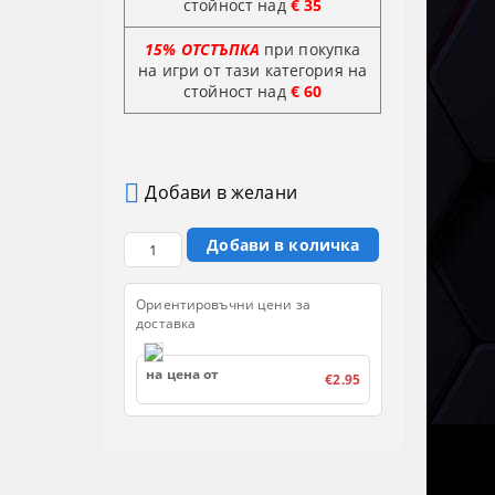
стойност над
€ 35
15% ОТСТЪПКА
при покупка
на игри от тази категория на
стойност
над
€ 60
Добави в желани
Ориентировъчни цени за
доставка
на цена от
€2.95