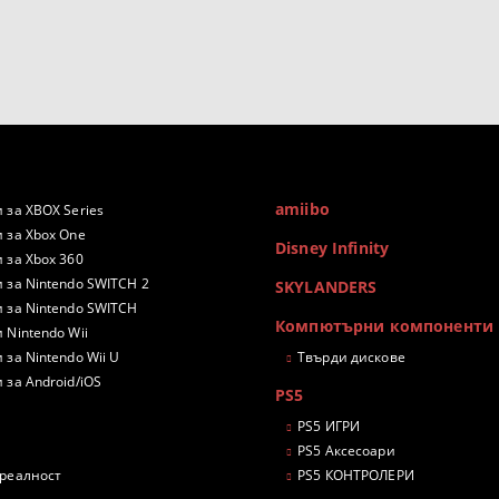
amiibo
 за XBOX Series
 за Xbox One
Disney Infinity
 за Xbox 360
 за Nintendo SWITCH 2
SKYLANDERS
 за Nintendo SWITCH
Компютърни компоненти
 Nintendo Wii
 за Nintendo Wii U
Твърди дискове
 за Android/iOS
PS5
PS5 ИГРИ
PS5 Аксесоари
 реалност
PS5 КОНТРОЛЕРИ