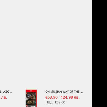
HOLLOW KNIGHT: SILKSONG [PS5]
ONIMUSHA: WAY OF THE SWORD [NINTENDO SWITCH 2]
 лв.
€63.90
124.98 лв.
ПЦД:
€69.00