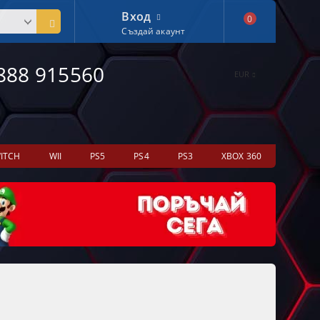
Вход
0
Създай акаунт
888 915560
EUR
ITCH
WII
PS5
PS4
PS3
XBOX 360