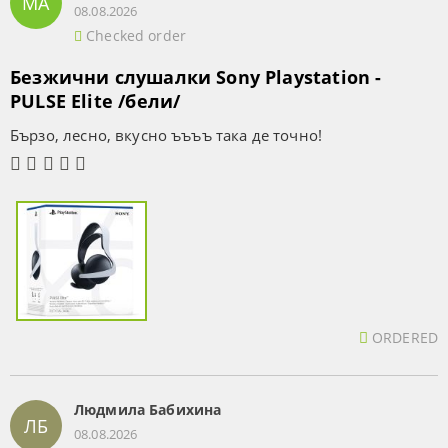
МА
08.08.2026
Checked order
Безжични слушалки Sony Playstation -
PULSE Elite /бели/
Бързо, лесно, вкусно ъъъъ така де точно!
ORDERED
Людмила Бабихина
ЛБ
08.08.2026