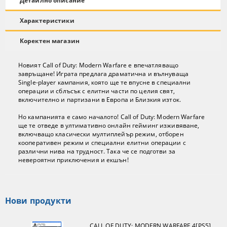
Детайлно описание
Характеристики
Коректен магазин
Новият Call of Duty: Modern Warfare е впечатляващо
завръщане! Играта предлага драматична и вълнуваща
Single-player кампания, която ще те впусне в специални
операции и сблъсък с елитни части по целия свят,
включително и партизани в Европа и Близкия изток.
Но кампанията е само началото! Call of Duty: Modern Warfare
ще те отведе в ултимативно онлайн гейминг изживяване,
включващо класически мултиплейър режим, отборен
кооперативен режим и специални елитни операции с
различни нива на трудност. Така че се подготви за
невероятни приключения и екшън!
Нови продукти
CALL OF DUTY: MODERN WARFARE 4[PS5]