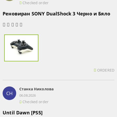
Checked order
Реновиран SONY DualShock 3 Черно и Бяло
ORDERED
Станка Николова
СН
06.08.2026
Checked order
Until Dawn [PS5]