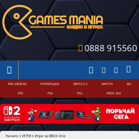
0888 915560
PRE-ORDERS
ПРОМОЦИИ
SWITCH 2
SWITCH
WII
PS5
PS4
PS3
XBOX 360
Начало
ИГРИ
Игри за XBOX One