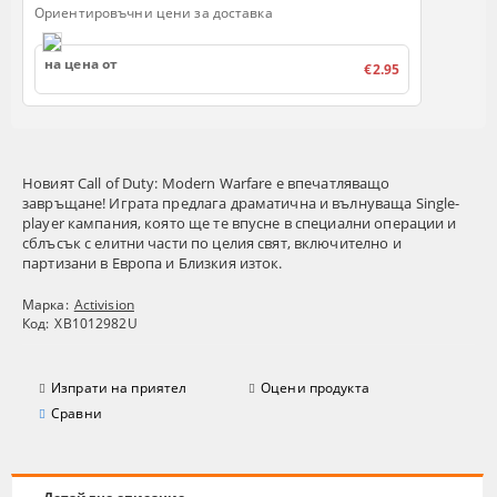
Ориентировъчни цени за доставка
на цена от
€2.95
Новият Call of Duty: Modern Warfare е впечатляващо
завръщане! Играта предлага драматична и вълнуваща Single-
player кампания, която ще те впусне в специални операции и
сблъсък с елитни части по целия свят, включително и
партизани в Европа и Близкия изток.
Марка:
Activision
Код:
XB1012982U
Изпрати на приятел
Оцени продукта
Сравни