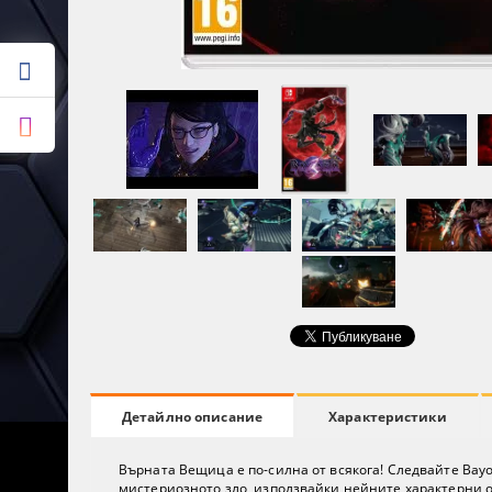
Характеристики
Детайлно описание
Върната Вещица е по-силна от всякога! Следвайте Bay
мистериозното зло, използвайки нейните характерни о