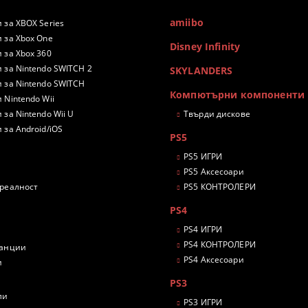
amiibo
 за XBOX Series
 за Xbox One
Disney Infinity
 за Xbox 360
 за Nintendo SWITCH 2
SKYLANDERS
 за Nintendo SWITCH
Компютърни компоненти
 Nintendo Wii
 за Nintendo Wii U
Твърди дискове
 за Android/iOS
PS5
PS5 ИГРИ
PS5 Аксесоари
 реалност
PS5 КОНТРОЛЕРИ
PS4
PS4 ИГРИ
PS4 КОНТРОЛЕРИ
танции
PS4 Аксесоари
и
PS3
ли
PS3 ИГРИ