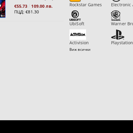
Rockstar Games
Electronic 
€55.73
109.00 лв.
ПЦД:
€81.30
UbiSoft
Warner Br
Activision
Playstatio
Виж всички