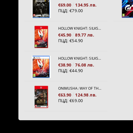
€69.00
134.95 лв.
ПЦД:
€79.00
HOLLOW KNIGHT: SILKSONG [NINTENDO SWITCH 2]
€45.90
89.77 лв.
ПЦД:
€54.90
HOLLOW KNIGHT: SILKSONG [PS5]
€38.90
76.08 лв.
ПЦД:
€44.90
ONIMUSHA: WAY OF THE SWORD [NINTENDO SWITCH 2]
€63.90
124.98 лв.
ПЦД:
€69.00