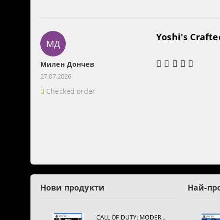
Yoshi's Craft
МД
Милен Дончев
27.07.2026
Checked order
Нови продукти
Най-пр
CALL OF DUTY: MODERN WARFARE 4[PS5]