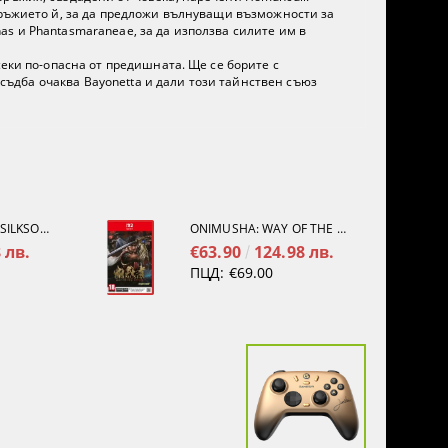
оръжието й, за да предложи вълнуващи възможности за
s и Phantasmaraneae, за да използва силите им в
секи по-опасна от предишната. Ще се борите с
 съдба очаква Bayonetta и дали този тайнствен съюз
HOLLOW KNIGHT: SILKSONG [PS5]
ONIMUSHA: WAY OF THE SWORD [NINTENDO SWITCH 2]
 лв.
€63.90
124.98 лв.
ПЦД:
€69.00