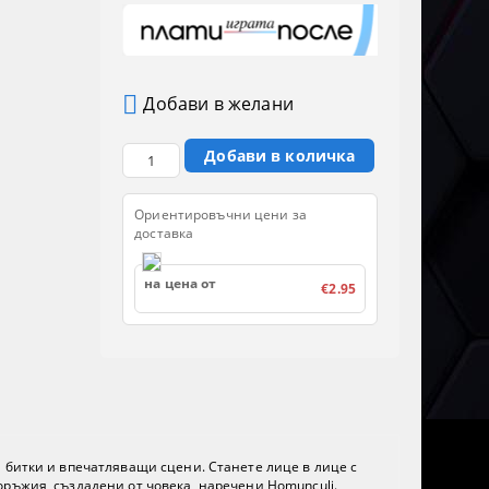
Добави в желани
Ориентировъчни цени за
доставка
на цена от
€2.95
 битки и впечатляващи сцени. Станете лице в лице с
оръжия, създадени от човека, наречени Homunculi.