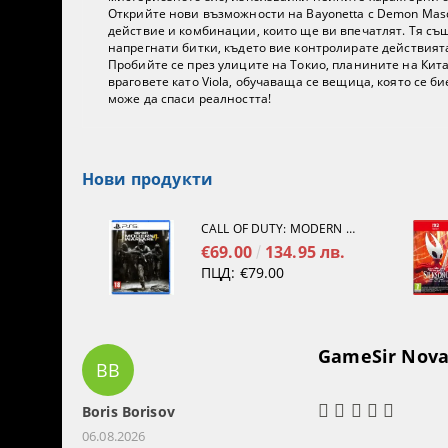
Открийте нови възможности на Bayonetta с Demon Masq
действие и комбинации, които ще ви впечатлят. Тя съ
напрегнати битки, където вие контролирате действият
Пробийте се през улиците на Токио, планините на Кита
враговете като Viola, обучаваща се вещица, която се б
може да спаси реалността!
Нови продукти
CALL OF DUTY: MODERN WARFARE 4[PS5]
€69.00
134.95 лв.
ПЦД:
€79.00
GameSir Nova 
BB
Boris Borisov
06.08.2026