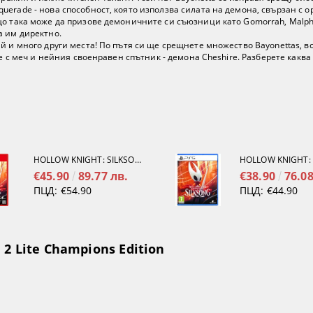
uerade - нова способност, която използва силата на демона, свързан с 
що така може да призове демоничните си съюзници като Gomorrah, Malpha
а им директно.
й и много други места! По пътя си ще срещнете множество Bayonettas, в
ие с меч и нейния своенравен спътник - демона Cheshire. Разберете каква
HOLLOW KNIGHT: SILKSONG [NINTENDO SWITCH 2]
€45.90
89.77 лв.
€38.90
76.08
ПЦД:
€54.90
ПЦД:
€44.90
2 Lite Champions Edition