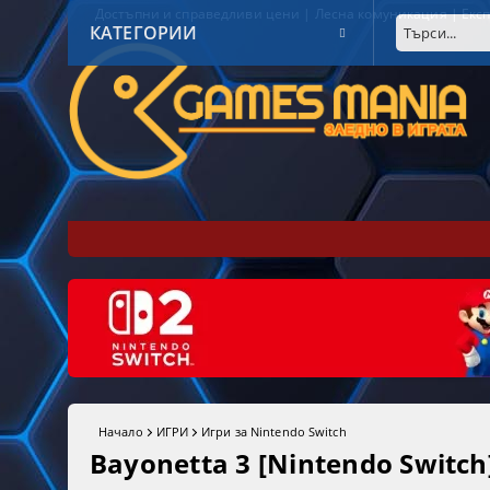
Достъпни и справедливи цени | Лесна комуникация | Експ
КАТЕГОРИИ
Начало
ИГРИ
Игри за Nintendo Switch
Bayonetta 3 [Nintendo Switch