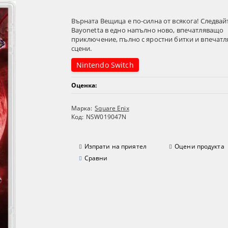
Върната Вещица е по-силна от всякога! Следвай
Bayonetta в едно напълно ново, впечатляващо
приключение, пълно с яростни битки и впечат
сцени.
Nintendo Switch
Оценка:
Марка:
Square Enix
Код:
NSW019047N
Изпрати на приятел
Оцени продукта
Сравни