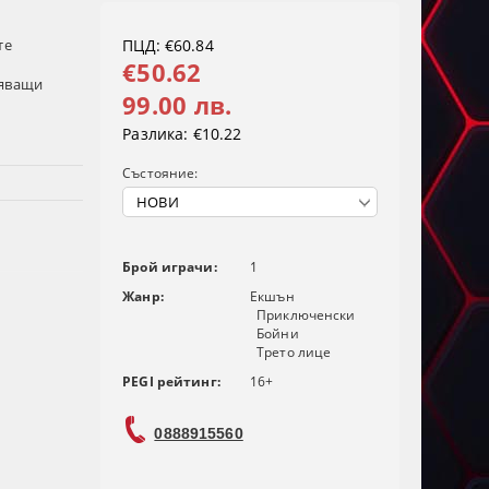
те
ПЦД: €60.84
€50.62
ляващи
99.00 лв.
Разлика:
€10.22
Състояние:
Брой играчи:
1
Жанр:
Екшън
Приключенски
Бойни
Трето лице
PEGI рейтинг:
16+
0888915560