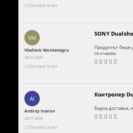
Checked order
SONY Dualshoc
VM
Продуктът беше д
Vladimir Montenegro
се очаква.
30.07.2026
Checked order
Контролер Dua
AI
Бърза доставка, 
Andrey Ivanov
28.07.2026
Checked order