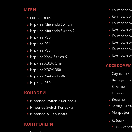
ИГРИ
Контролери
Контролери
PRE-ORDERS
Контролери
Игри за Nintendo Switch
Контролери
Игри за Nintendo Switch 2
Контролери
Игри за PS5
Контролери
Игри за PS4
Контролери
Игри за PS3
Контролери
Игри за Xbox Series X
Игри за XBOX One
АКСЕСОАРИ
Игри за XBOX 360
Слушалки
Игри за Nintendo Wii
Виртуална
Игри за PSP
Камери
КОНЗОЛИ
Стойки
Волани
Nintendo Switch 2 Конзоли
Зарядни с
Nintendo Switch Конзоли
Микрофон
Nintendo Wii Конзоли
Кабели
КОНТРОЛЕРИ
USB кабе