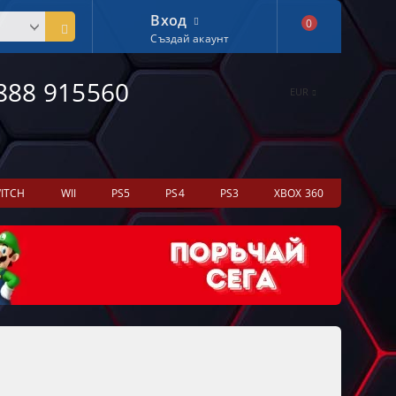
Вход
0
Създай акаунт
888 915560
EUR
ITCH
WII
PS5
PS4
PS3
XBOX 360