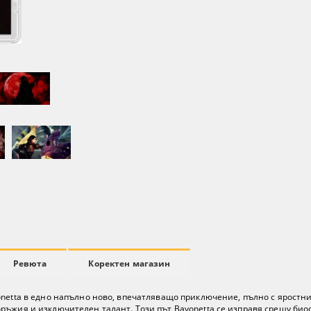
Ревюта
Коректен магазин
onetta в едно напълно ново, впечатляващо приключение, пълно с яростни
ръжия и изключителен талант. Този път Bayonetta се изправя срещу био