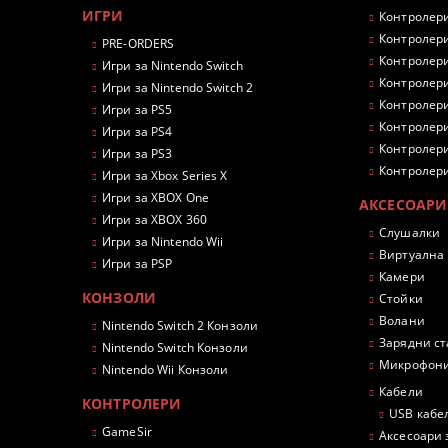
ИГРИ
Контролери
Контролери
PRE-ORDERS
Контролери
Игри за Nintendo Switch
Контролери
Игри за Nintendo Switch 2
Контролери
Игри за PS5
Контролери
Игри за PS4
Контролери
Игри за PS3
Контролери
Игри за Xbox Series X
Игри за XBOX One
АКСЕСОАРИ
Игри за XBOX 360
Слушалки
Игри за Nintendo Wii
Виртуална
Игри за PSP
Камери
КОНЗОЛИ
Стойки
Волани
Nintendo Switch 2 Конзоли
Зарядни с
Nintendo Switch Конзоли
Микрофон
Nintendo Wii Конзоли
Кабели
КОНТРОЛЕРИ
USB кабе
GameSir
Аксесоари 