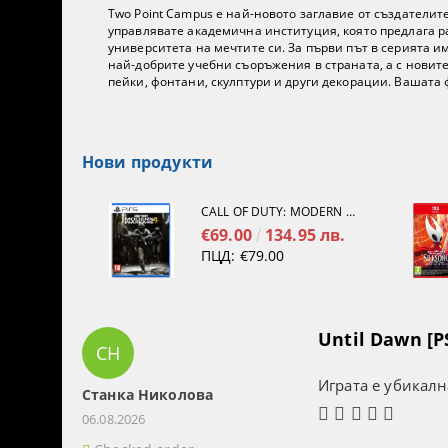
Two Point Campus е най-новото заглавие от създателите
управлявате академична институция, която предлага р
университета на мечтите си. За първи път в серията и
най-добрите учебни съоръжения в страната, а с новите
пейки, фонтани, скулптури и други декорации. Вашата
Нови продукти
CALL OF DUTY: MODERN WARFARE 4[PS5]
€69.00
134.95 лв.
ПЦД:
€79.00
Until Dawn [P
СН
Играта е убикалн
Станка Николова
06.08.2026