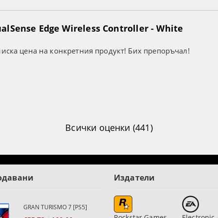
lSense Edge Wireless Controller - White
ниска цена на конкретния продукт! Бих препоръчал!
Всички оценки (441)
одавани
Издатели
GRAN TURISMO 7 [PS5]
Rockstar Games
Electronic 