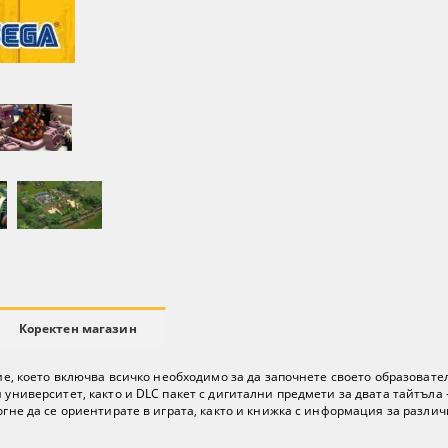
Коректен магазин
ание, което включва всичко необходимо за да започнете своето образоват
университет, както и DLC пакет с дигитални предмети за двата тайтъла - T
могне да се ориентирате в играта, както и книжка с информация за разл