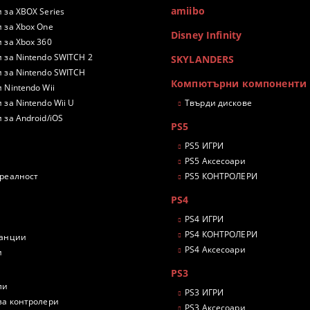
amiibo
 за XBOX Series
 за Xbox One
Disney Infinity
 за Xbox 360
 за Nintendo SWITCH 2
SKYLANDERS
 за Nintendo SWITCH
Компютърни компоненти
 Nintendo Wii
 за Nintendo Wii U
Твърди дискове
 за Android/iOS
PS5
PS5 ИГРИ
PS5 Аксесоари
 реалност
PS5 КОНТРОЛЕРИ
PS4
PS4 ИГРИ
PS4 КОНТРОЛЕРИ
танции
PS4 Аксесоари
и
PS3
ли
PS3 ИГРИ
за контролери
PS3 Аксесоари