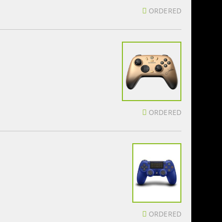
ORDERED
ORDERED
ORDERED