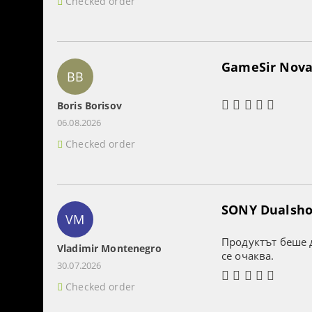
Checked order
GameSir Nova 
BB
Boris Borisov
06.08.2026
Checked order
SONY Dualshoc
VM
Продуктът беше д
Vladimir Montenegro
се очаква.
30.07.2026
Checked order