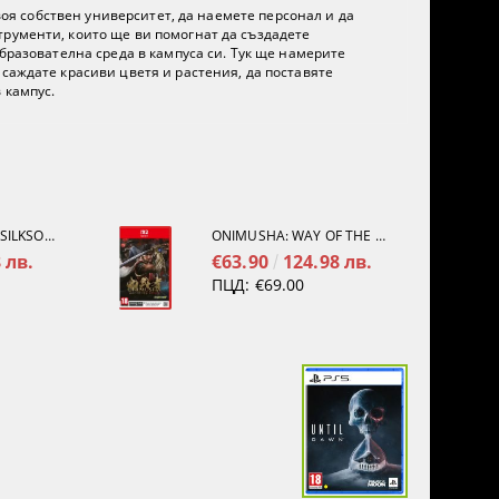
своя собствен университет, да наемете персонал и да
трументи, които ще ви помогнат да създадете
образователна среда в кампуса си. Тук ще намерите
саждате красиви цветя и растения, да поставяте
 кампус.
HOLLOW KNIGHT: SILKSONG [PS5]
ONIMUSHA: WAY OF THE SWORD [NINTENDO SWITCH 2]
 лв.
€63.90
124.98 лв.
ПЦД:
€69.00