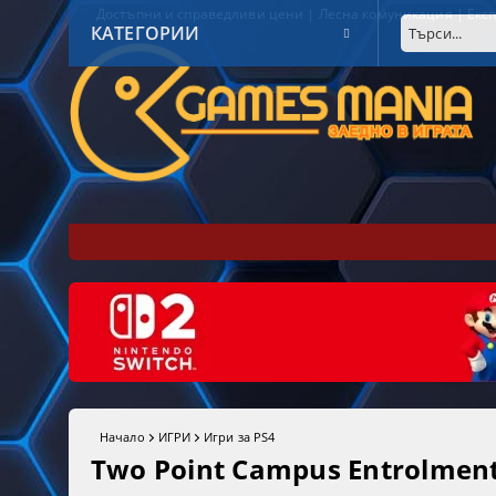
Достъпни и справедливи цени | Лесна комуникация | Експ
КАТЕГОРИИ
Начало
ИГРИ
Игри за PS4
Two Point Campus Entrolment 