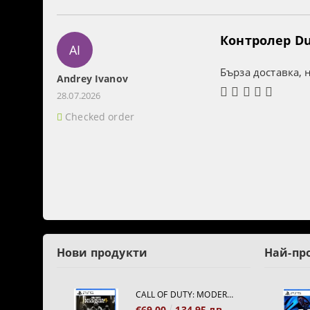
Контролер Dua
AI
Бърза доставка, 
Andrey Ivanov
28.07.2026
Checked order
Нови продукти
Най-пр
CALL OF DUTY: MODERN WARFARE 4[PS5]
€69.00
134.95 лв.