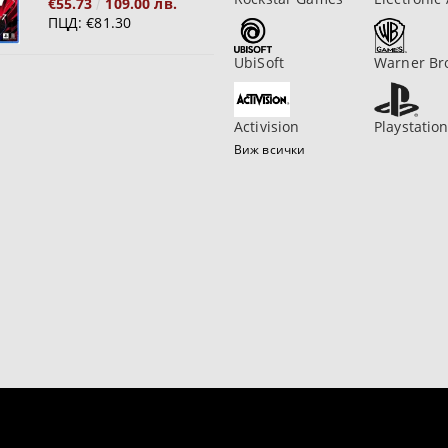
€55.73
109.00 лв.
ПЦД:
€81.30
UbiSoft
Warner Br
Activision
Playstatio
Виж всички