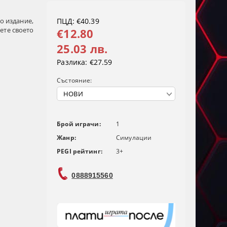
но издание,
ПЦД: €40.39
ете своето
€12.80
25.03 лв.
Разлика:
€27.59
Състояние:
Брой играчи:
1
Жанр:
Симулации
PEGI рейтинг:
3+
0888915560