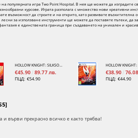
 на популярната игра Two Point Hospital. В нея ще можете да изградите 
азнообразни курсове. Играта разполага с множество нови креативни инс
мате възможност да строите и на открито, като развивате възхитителна 
 лесни за използване инструменти ще можете да поставяте пътеки, да за
 фантазия е единствената граница при създаването на уникален и красив
HOLLOW KNIGHT: SILKSONG [NINTENDO SWITCH 2]
€45.90
89.77 лв.
€38.90
76.08
ПЦД:
€54.90
ПЦД:
€44.90
S5]
а и върви прекрасно всичко е както трябва!