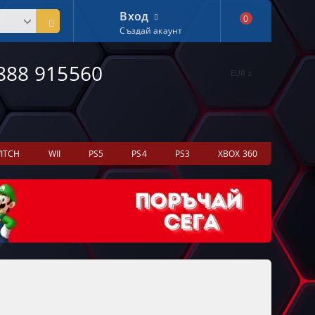
Вход
0
Създай акаунт
888 915560
EUR
ITCH
WII
PS5
PS4
PS3
XBOX 360