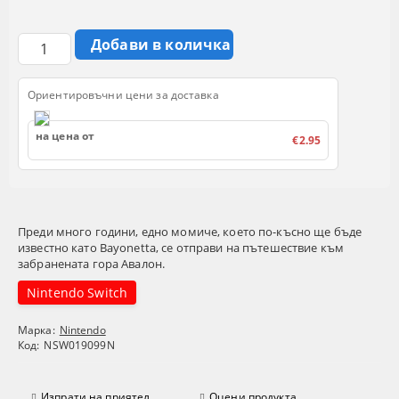
Ориентировъчни цени за доставка
на цена от
€2.95
Преди много години, едно момиче, което по-късно ще бъде
известно като Bayonetta, се отправи на пътешествие към
забранената гора Авалон.
Nintendo Switch
Марка:
Nintendo
Код:
NSW019099N
Изпрати на приятел
Оцени продукта