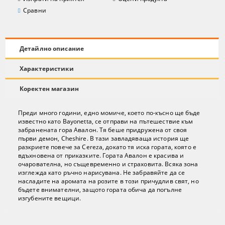
Сравни
Детайлно описание
Характеристики
Коректен магазин
Преди много години, едно момиче, което по-късно ще бъде
известно като Bayonetta, се отправи на пътешествие към
забранената гора Авалон. Тя беше придружена от своя
първи демон, Cheshire. В тази завладяваща история ще
разкриете повече за Cereza, докато тя иска гората, която е
вдъхновена от приказките. Гората Авалон е красива и
очарователна, но същевременно и страховита. Всяка зона
изглежда като ръчно нарисувана. Не забравяйте да се
насладите на аромата на розите в този причудлив свят, но
бъдете внимателни, защото гората обича да погълне
изгубените вещици.