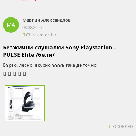
Мартин Александров
МА
08.08.2026
Checked order
Безжични слушалки Sony Playstation -
PULSE Elite /бели/
Бързо, лесно, вкусно ъъъъ така де точно!
ORDERED