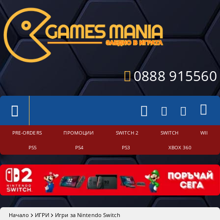
0888 915560
PRE-ORDERS
ПРОМОЦИИ
SWITCH 2
SWITCH
WII
PS5
PS4
PS3
XBOX 360
Начало
ИГРИ
Игри за Nintendo Switch