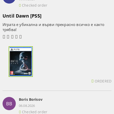
Checked order
Until Dawn [PS5]
Играта е убикална и върви прекрасно всичко е както
трябва!
ORDERED
Boris Borisov
BB
06.08.2026
Checked order