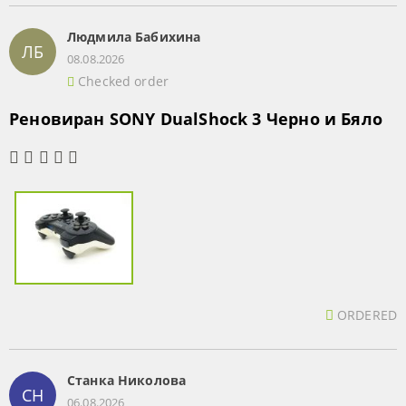
Людмила Бабихина
ЛБ
08.08.2026
Checked order
Реновиран SONY DualShock 3 Черно и Бяло
ORDERED
Станка Николова
СН
06.08.2026