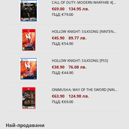
CALL OF DUTY: MODERN WARFARE 4[PS5]
€69.00
134.95 лв.
ПЦД:
€79.00
HOLLOW KNIGHT: SILKSONG [NINTENDO SWITCH 2]
€45.90
89.77 лв.
ПЦД:
€54.90
HOLLOW KNIGHT: SILKSONG [PS5]
€38.90
76.08 лв.
ПЦД:
€44.90
ONIMUSHA: WAY OF THE SWORD [NINTENDO SWITCH 2]
€63.90
124.98 лв.
ПЦД:
€69.00
Най-продавани