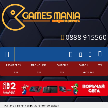
0888 915560
PRE-ORDERS
ПРОМОЦИИ
SWITCH 2
SWITCH
WII
PS5
PS4
PS3
XBOX 360
Начало
ИГРИ
Игри за Nintendo Switch