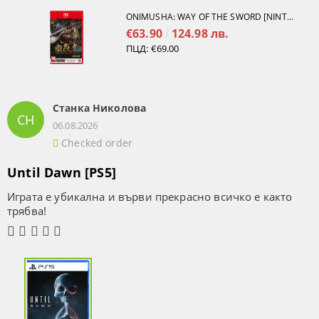
ONIMUSHA: WAY OF THE SWORD [NINTENDO SWITCH 2]
€63.90
124.98 лв.
ПЦД:
€69.00
Станка Николова
СН
06.08.2026
Checked order
Until Dawn [PS5]
Играта е убикална и върви прекрасно всичко е както
трябва!