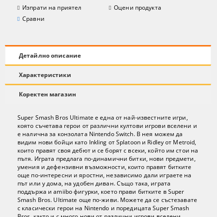
Изпрати на приятел
Оцени продукта
Сравни
Детайлно описание
Характеристики
Коректен магазин
Super Smash Bros Ultimate е една от най-известните игри,
която съчетава герои от различни култови игрови вселени и
е налична за конзолата Nintendo Switch. В нея можем да
видим нови бойци като Inkling от Splatoon и Ridley от Metroid,
които правят своя дебют и се борят с всеки, който им стои на
пътя. Играта предлага по-динамични битки, нови предмети,
умения и дефензивни възможности, които правят битките
още по-интересни и яростни, независимо дали играете на
път или у дома, на удобен диван. Също така, играта
поддържа и amiibo фигурки, което прави битките в Super
Smash Bros. Ultimate още по-живи. Можете да се състезавате
с класически герои на Nintendo и поредицата Super Smash
Bros, както и с много нови от различни игрови вселени.