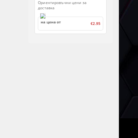
Ориентировъчни цени за
доставка
на цена от
€2.95