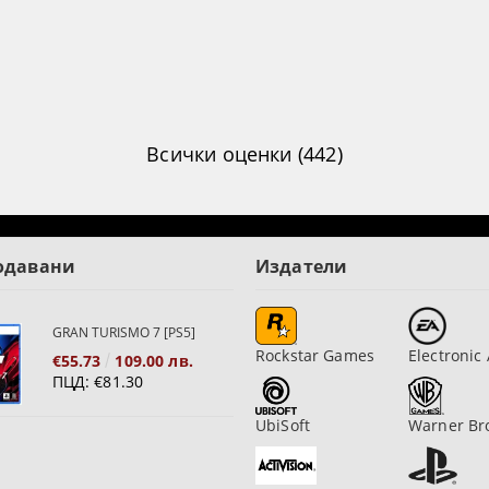
Всички оценки (442)
одавани
Издатели
GRAN TURISMO 7 [PS5]
Rockstar Games
Electronic 
€55.73
109.00 лв.
ПЦД:
€81.30
UbiSoft
Warner Br