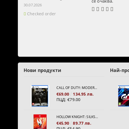
се очаква.
30.07.2026
Checked order
Нови продукти
Най-пр
CALL OF DUTY: MODERN WARFARE 4[PS5]
€69.00
134.95 лв.
ПЦД:
€79.00
HOLLOW KNIGHT: SILKSONG [NINTENDO SWITCH 2]
€45.90
89.77 лв.
ПЦД:
€54.90