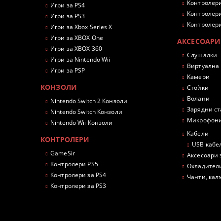
Контролери
Игри за PS4
Контролери
Игри за PS3
Контролери
Игри за Xbox Series X
Игри за XBOX One
АКСЕСОАРИ
Игри за XBOX 360
Слушалки
Игри за Nintendo Wii
Виртуална
Игри за PSP
Камери
КОНЗОЛИ
Стойки
Волани
Nintendo Switch 2 Конзоли
Зарядни с
Nintendo Switch Конзоли
Микрофон
Nintendo Wii Конзоли
Кабели
КОНТРОЛЕРИ
USB кабе
GameSir
Аксесоари 
Контролери PS5
Охладител
Контролери за PS4
Чанти, кал
Контролери за PS3