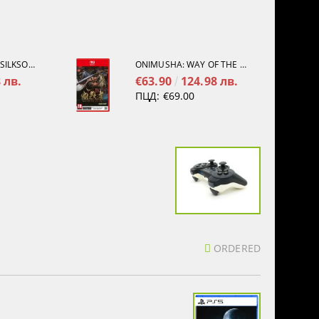
HOLLOW KNIGHT: SILKSONG [PS5]
ONIMUSHA: WAY OF THE SWORD [NINTENDO SWITCH 2]
 лв.
€63.90
124.98 лв.
ПЦД:
€69.00
ORDERED