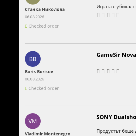
Играта е убикалн
Станка Николова
06.08.2026
Checked order
GameSir Nova 
BB
Boris Borisov
06.08.2026
Checked order
SONY Dualshoc
VM
Продуктът беше д
Vladimir Montenegro