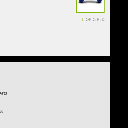
ORDERED
Arts
os