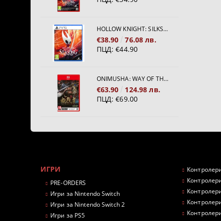
HOLLOW KNIGHT: SILKSONG [PS5]
€38.90
76.08 лв.
ПЦД:
€44.90
ONIMUSHA: WAY OF THE SWORD [NINTENDO SWITCH 2]
€63.90
124.98 лв.
ПЦД:
€69.00
ИГРИ
Контролери
Контролери
PRE-ORDERS
Контролери
Игри за Nintendo Switch
Контролери
Игри за Nintendo Switch 2
Контролери
Игри за PS5