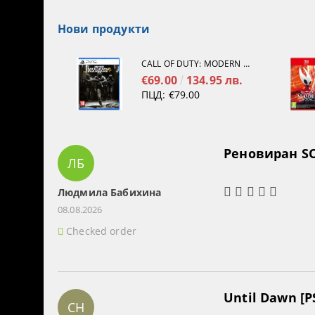
Нови продукти
CALL OF DUTY: MODERN WARFARE 4[PS5]
€69.00
134.95 лв.
ПЦД:
€79.00
Реновиран SO
ЛБ
Людмила Бабихина
08.08.2026
Checked order
Until Dawn [P
СН