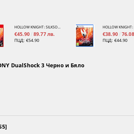
HOLLOW KNIGHT: SILKSONG [NINTENDO SWITCH 2]
€45.90
89.77 лв.
€38.90
76.08
ПЦД:
€54.90
ПЦД:
€44.90
NY DualShock 3 Черно и Бяло
S5]