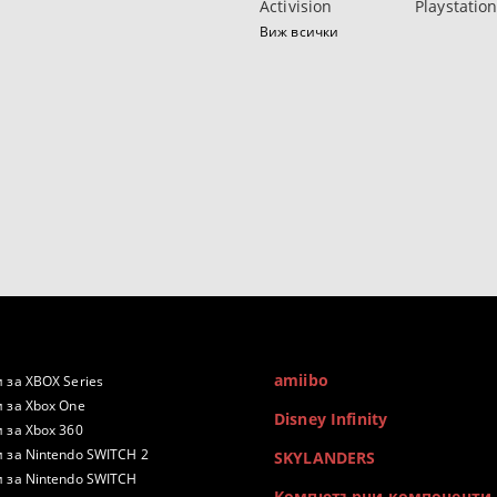
Activision
Playstatio
Виж всички
amiibo
 за XBOX Series
 за Xbox One
Disney Infinity
 за Xbox 360
 за Nintendo SWITCH 2
SKYLANDERS
 за Nintendo SWITCH
Компютърни компоненти