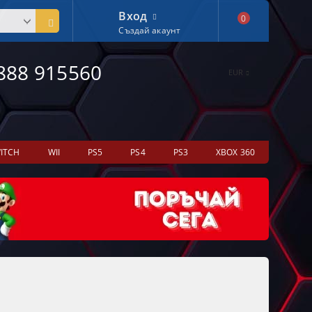
Вход
0
Създай акаунт
888 915560
EUR
ITCH
WII
PS5
PS4
PS3
XBOX 360