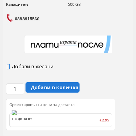
Капацитет:
500 GB
0888915560
Добави в желани
Ориентировъчни цени за доставка
на цена от
€2.95