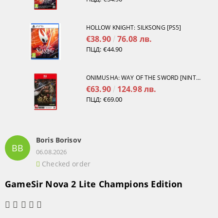
HOLLOW KNIGHT: SILKSONG [PS5]
€38.90
76.08 лв.
ПЦД:
€44.90
ONIMUSHA: WAY OF THE SWORD [NINTENDO SWITCH 2]
€63.90
124.98 лв.
ПЦД:
€69.00
Boris Borisov
BB
06.08.2026
Checked order
GameSir Nova 2 Lite Champions Edition