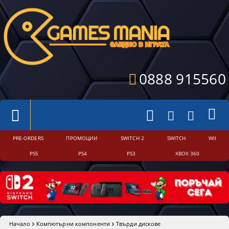
0888 915560
PRE-ORDERS
ПРОМОЦИИ
SWITCH 2
SWITCH
WII
PS5
PS4
PS3
XBOX 360
Начало
Компютърни компоненти
Твърди дискове