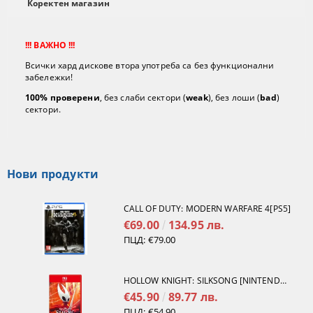
Коректен магазин
!!! ВАЖНО !!!
Всички хард дискове втора употреба са без функционални
забележки!
100% проверени
, без слаби сектори (
weak
), без лоши (
bad
)
сектори.
Нови продукти
CALL OF DUTY: MODERN WARFARE 4[PS5]
€69.00
134.95 лв.
ПЦД:
€79.00
HOLLOW KNIGHT: SILKSONG [NINTENDO SWITCH 2]
€45.90
89.77 лв.
ПЦД:
€54.90