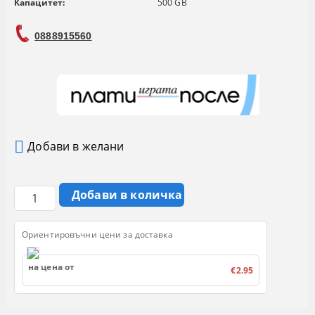
Капацитет:
500 GB
0888915560
Добави в желани
Ориентировъчни цени за доставка
на цена от
€2.95