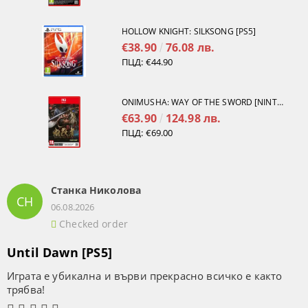
HOLLOW KNIGHT: SILKSONG [PS5]
€38.90
76.08 лв.
ПЦД:
€44.90
ONIMUSHA: WAY OF THE SWORD [NINTENDO SWITCH 2]
€63.90
124.98 лв.
ПЦД:
€69.00
Станка Николова
СН
06.08.2026
Checked order
Until Dawn [PS5]
Играта е убикална и върви прекрасно всичко е както
трябва!