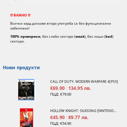
!!! ВАЖНО !!!
Всички хард дискове втора употреба са без функционални
забележки!
100% проверени
, без слаби сектори (
weak
), без лоши (
bad
)
сектори.
Нови продукти
CALL OF DUTY: MODERN WARFARE 4[PS5]
€69.00
134.95 лв.
ПЦД:
€79.00
HOLLOW KNIGHT: SILKSONG [NINTENDO SWITCH 2]
€45.90
89.77 лв.
ПЦД:
€54.90