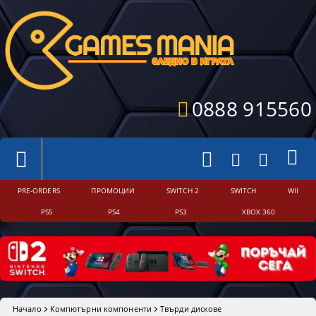
0888 915560
PRE-ORDERS
ПРОМОЦИИ
SWITCH 2
SWITCH
WII
PS5
PS4
PS3
XBOX 360
Начало
Компютърни компоненти
Твърди дискове