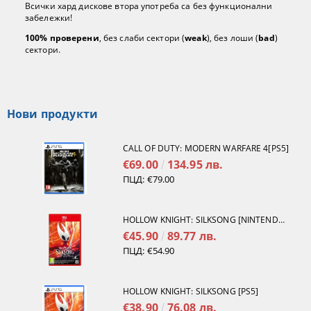
Всички хард дискове втора употреба са без функционални
забележки!
100% проверени
, без слаби сектори (
weak
), без лоши (
bad
)
сектори.
Нови продукти
CALL OF DUTY: MODERN WARFARE 4[PS5]
€69.00
134.95 лв.
ПЦД:
€79.00
HOLLOW KNIGHT: SILKSONG [NINTENDO SWITCH 2]
€45.90
89.77 лв.
ПЦД:
€54.90
HOLLOW KNIGHT: SILKSONG [PS5]
€38.90
76.08 лв.