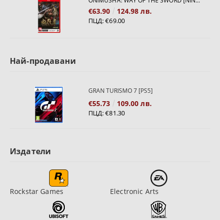
ONIMUSHA: WAY OF THE SWORD [NINTENDO SWITCH 2]
€63.90
124.98 лв.
ПЦД:
€69.00
Най-продавани
GRAN TURISMO 7 [PS5]
€55.73
109.00 лв.
ПЦД:
€81.30
Издатели
Rockstar Games
Electronic Arts