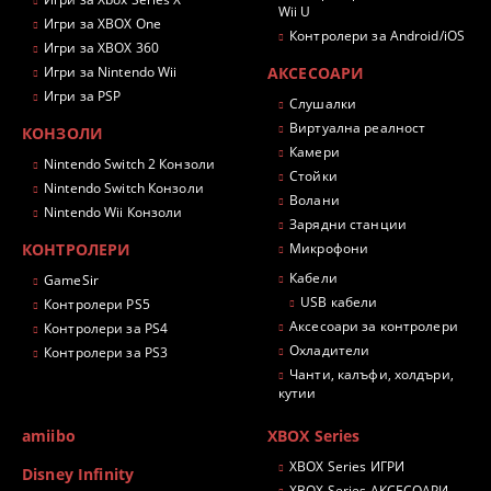
Wii U
Игри за XBOX One
Контролери за Android/iOS
Игри за XBOX 360
Игри за Nintendo Wii
АКСЕСОАРИ
Игри за PSP
Слушалки
Виртуална реалност
КОНЗОЛИ
Камери
Nintendo Switch 2 Конзоли
Стойки
Nintendo Switch Конзоли
Волани
Nintendo Wii Конзоли
Зарядни станции
КОНТРОЛЕРИ
Микрофони
Кабели
GameSir
USB кабели
Контролери PS5
Аксесоари за контролери
Контролери за PS4
Охладители
Контролери за PS3
Чанти, калъфи, холдъри,
кутии
amiibo
XBOX Series
XBOX Series ИГРИ
Disney Infinity
XBOX Series АКСЕСОАРИ