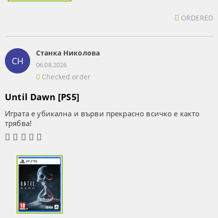
ORDERED
Станка Николова
СН
06.08.2026
Checked order
Until Dawn [PS5]
Играта е убикална и върви прекрасно всичко е както
трябва!