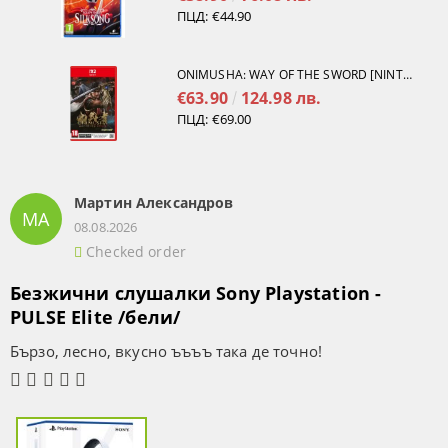
ПЦД:
€44.90
ONIMUSHA: WAY OF THE SWORD [NINTENDO SWITCH 2]
€63.90
124.98 лв.
ПЦД:
€69.00
Мартин Александров
МА
08.08.2026
Checked order
Безжични слушалки Sony Playstation -
PULSE Elite /бели/
Бързо, лесно, вкусно ъъъъ така де точно!